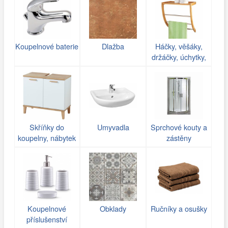
Koupelnové baterie
Dlažba
Háčky, věšáky,
držáčky, úchytky,
poličky do koupelny
Skříňky do
Umyvadla
Sprchové kouty a
koupelny, nábytek
zástěny
Koupelnové
Obklady
Ručníky a osušky
příslušenství