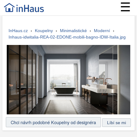
☰
InHaus.cz
›
Koupelny
›
Minimalistické
›
Moderní
›
Inhaus-idwitalia-REA-02-EDONE-mobili-bagno-IDW-Italia.jpg
Chci návrh podobné Koupelny od designéra