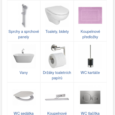
Sprchy a sprchové
Toalety, bidety
Koupelnové
panely
předložky
Vany
Držáky toaletních
WC kartáče
papírů
WC sedátka
Koupelnové
WC tlačítka