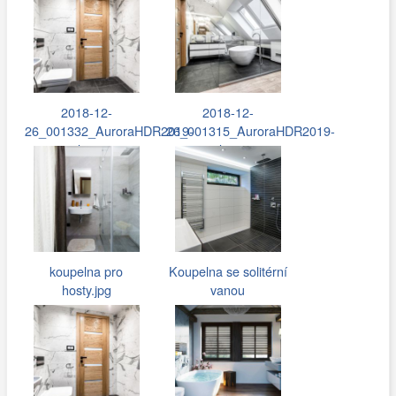
2018-12-
2018-12-
26_001332_AuroraHDR2019-
26_001315_AuroraHDR2019-
edit.jpg
edit.jpg
koupelna pro
Koupelna se solitérní
hosty.jpg
vanou