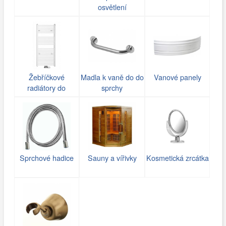
osvětlení
Žebříčkové
Madla k vaně do do
Vanové panely
radiátory do
sprchy
koupelny
Sprchové hadice
Sauny a vířivky
Kosmetická zrcátka