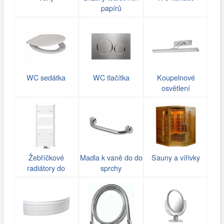
papírů
WC sedátka
WC tlačítka
Koupelnové
osvětlení
Žebříčkové
Madla k vaně do do
Sauny a vířivky
radiátory do
sprchy
koupelny