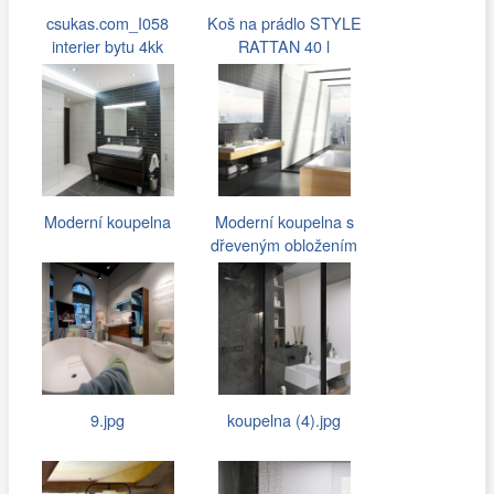
csukas.com_I058
Koš na prádlo STYLE
interier bytu 4kk
RATTAN 40 l
079.jpg
krémová CURVER
Moderní koupelna
Moderní koupelna s
dřeveným obložením
vany
9.jpg
koupelna (4).jpg