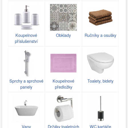
Koupelnové
Obklady
Ručníky a osušky
příslušenství
Sprchy a sprchové
Koupelnové
Toalety, bidety
panely
předložky
Vany
Držáky toaletních
WC kartáče