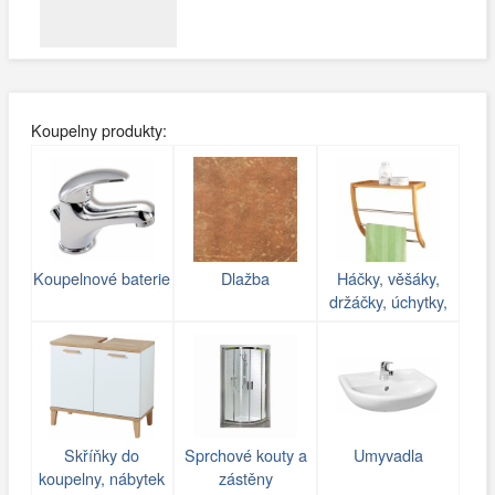
Koupelny produkty:
Koupelnové baterie
Dlažba
Háčky, věšáky,
držáčky, úchytky,
poličky do koupelny
Skříňky do
Sprchové kouty a
Umyvadla
koupelny, nábytek
zástěny