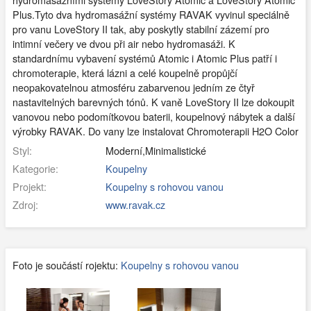
Plus.Tyto dva hydromasážní systémy RAVAK vyvinul speciálně
pro vanu LoveStory II tak, aby poskytly stabilní zázemí pro
intimní večery ve dvou při air nebo hydromasáži. K
standardnímu vybavení systémů Atomic i Atomic Plus patří i
chromoterapie, která lázni a celé koupelně propůjčí
neopakovatelnou atmosféru zabarvenou jedním ze čtyř
nastavitelných barevných tónů. K vaně LoveStory II lze dokoupit
vanovou nebo podomítkovou baterii, koupelnový nábytek a další
výrobky RAVAK. Do vany lze instalovat Chromoterapii H2O Color
Styl:
Moderní,Minimalistické
Kategorie:
Koupelny
Projekt:
Koupelny s rohovou vanou
Zdroj:
www.ravak.cz
Foto je součástí rojektu:
Koupelny s rohovou vanou