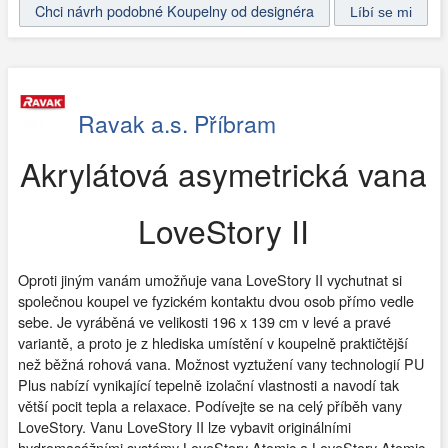
Chci návrh podobné Koupelny od designéra
Ravak a.s. Příbram
Akrylátová asymetrická vana
LoveStory II
Oproti jiným vanám umožňuje vana LoveStory II vychutnat si
společnou koupel ve fyzickém kontaktu dvou osob přímo vedle
sebe. Je vyráběná ve velikosti 196 x 139 cm v levé a pravé
variantě, a proto je z hlediska umístění v koupelně praktičtější
než běžná rohová vana. Možnost vyztužení vany technologií PU
Plus nabízí vynikající tepelně izolační vlastnosti a navodí tak
větší pocit tepla a relaxace. Podívejte se na celý příběh vany
LoveStory. Vanu LoveStory II lze vybavit originálními
hydromasážními systémy LoveStory Atomic a LoveStory Atomic