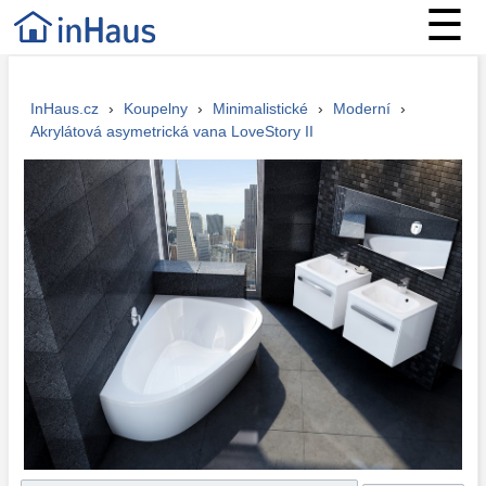
☰
InHaus.cz
›
Koupelny
›
Minimalistické
›
Moderní
›
Akrylátová asymetrická vana LoveStory II