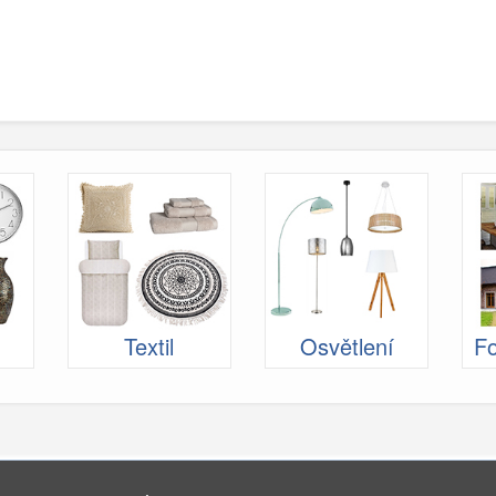
Textil
Osvětlení
Fo