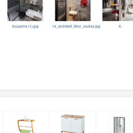
koupelna (1).jpg
14_architekt_tibor_csukas.jpg
K.