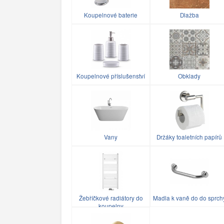
Koupelnové baterie
Dlažba
Koupelnové příslušenství
Obklady
Vany
Držáky toaletních papírů
Žebříčkové radiátory do
Madla k vaně do do sprch
koupelny