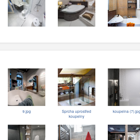
9.jpg
Sprcha uprostřed
koupelna (7).jp
koupelny