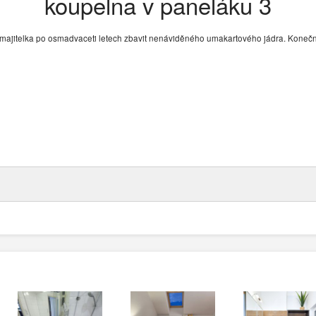
koupelna v paneláku 3
a majitelka po osmadvaceti letech zbavit nenáviděného umakartového jádra. Koneč