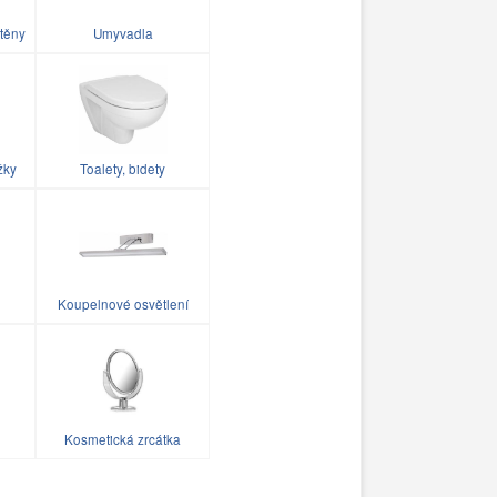
těny
Umyvadla
žky
Toalety, bidety
Koupelnové osvětlení
Kosmetická zrcátka