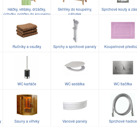
Háčky, věšáky, držáčky,
Skříňky do koupelny,
Sprchové kouty a zás
úchytky, poličky do koupelny
nábytek
Ručníky a osušky
Sprchy a sprchové panely
Koupelnové předlo
WC kartáče
WC sedátka
WC tlačítka
y
Sauny a vířivky
Vanové panely
Sprchové hadice