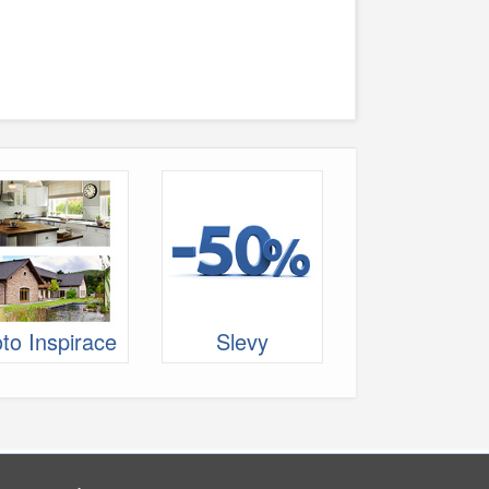
to Inspirace
Slevy