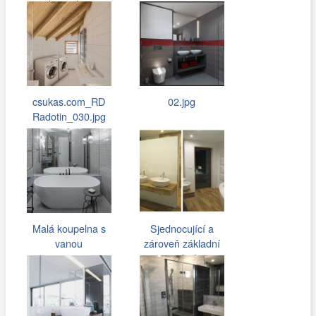
koupelny
csukas.com_RD
02.jpg
Radotin_030.jpg
Malá koupelna s
Sjednocující a
vanou
zároveň základní
stavební…