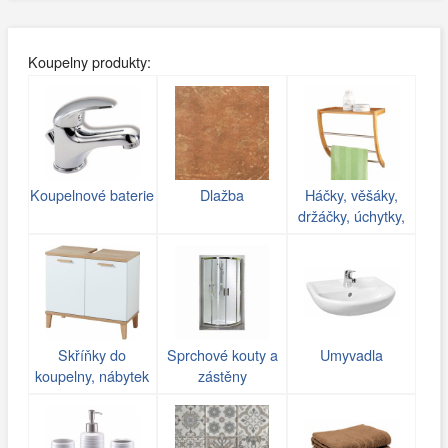
Koupelny produkty:
Koupelnové baterie
Dlažba
Háčky, věšáky,
držáčky, úchytky,
poličky do koupelny
Skříňky do
Sprchové kouty a
Umyvadla
koupelny, nábytek
zástěny