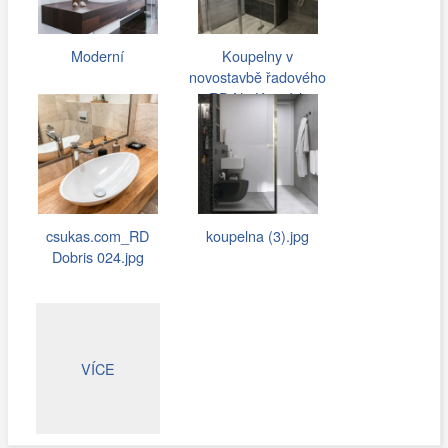
Moderní
Koupelny v
novostavbě řadového
RD Na Kopcích
csukas.com_RD
koupelna (3).jpg
Dobris 024.jpg
VÍCE