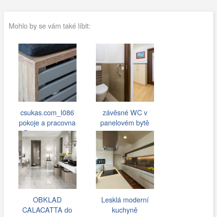
Mohlo by se vám také líbit:
csukas.com_I086
závěsné WC v
pokoje a pracovna
panelovém bytě
Beroun 019.jpg
OBKLAD
Lesklá moderní
CALACATTA do
kuchyně