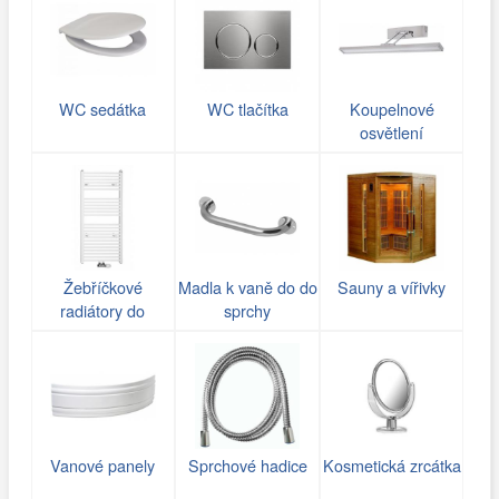
WC sedátka
WC tlačítka
Koupelnové
osvětlení
Žebříčkové
Madla k vaně do do
Sauny a vířivky
radiátory do
sprchy
koupelny
Vanové panely
Sprchové hadice
Kosmetická zrcátka