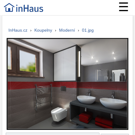
☰
InHaus.cz
›
Koupelny
›
Moderní
›
01.jpg