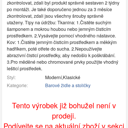
zkontrolovat, zdali byl produkt správně sestaven 2 týdny
po montáži. Je také doporučeno jednou za 3 měsíce
zkontrolovat, zdali jsou všechny šrouby správně
utaženy. Tipy na údržbu: Tkanina: 1.Čistěte suchým
šamponem a mokrou houbou nebo jemným čisticím
prostředkem. 2.Vysávejte pomocí vhodného nástavce.
Kov: 1.Čistěte jemným čisticím prostředkem a měkkým
hadříkem, poté otřete do sucha. 2.Nepoužívejte
abrazivní čisticí prostředky, aby nedošlo k poškrábání.
3.Pro měděné nebo chromované prvky použijte vhodný
lešticí prostředek.
Styl:
Moderní,Klasické
Kategorie:
Barové židle a stoličky
Tento výrobek již bohužel není v
prodeji.
Podívejte se na aktuální zboží v sekci