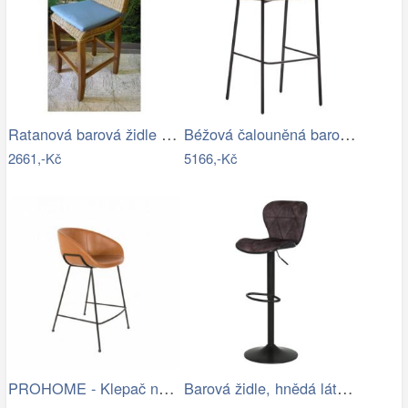
Ratanová barová židle - RK
Béžová čalouněná barová židle Kave Home…
2661,-Kč
5166,-Kč
PROHOME - Klepač na koberce UH 59x19cm
Barová židle, hnědá látka v imitaci…