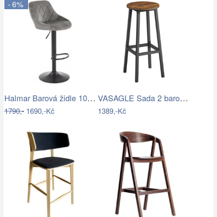
- 6%
Halmar Barová židle 106x47 cm šedá…
VASAGLE Sada 2 barových židlí kovový…
1790,-
1690,-Kč
1389,-Kč