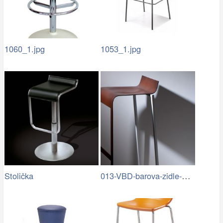
1060_1.jpg
1053_1.jpg
013-VBD-barova-zidle-B03-1.jpg
Stolička