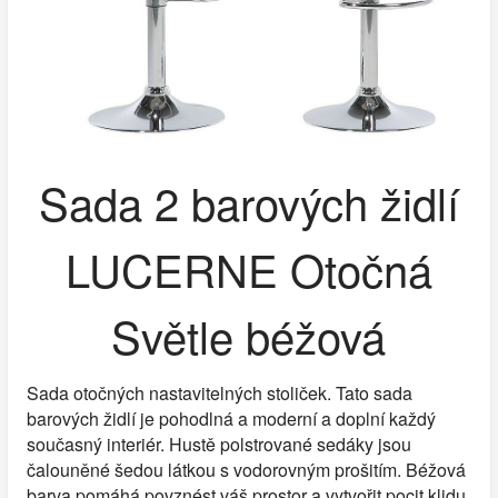
Sada 2 barových židlí
LUCERNE Otočná
Světle béžová
Sada otočných nastavitelných stoliček. Tato sada
barových židlí je pohodlná a moderní a doplní každý
současný interiér. Hustě polstrované sedáky jsou
čalouněné šedou látkou s vodorovným prošitím. Béžová
barva pomáhá povznést váš prostor a vytvořit pocit klidu.