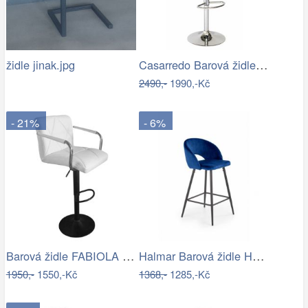
Casarredo Barová židle KROKUS C-617…
židle jinak.jpg
2490,-
1990,-Kč
- 21%
- 6%
Barová židle FABIOLA Tempo Kondela
Halmar Barová židle H96 - modrá
1950,-
1550,-Kč
1368,-
1285,-Kč