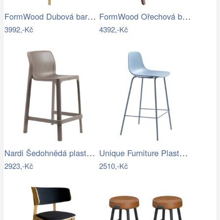
FormWood Dubová barová židle Nora 67 cm…
FormWood Ořechová barová židle Henry 72…
3992,-Kč
4392,-Kč
Nardi Šedohnědá plastová zahradní…
Unique Furniture Plastová barová židle…
2923,-Kč
2510,-Kč