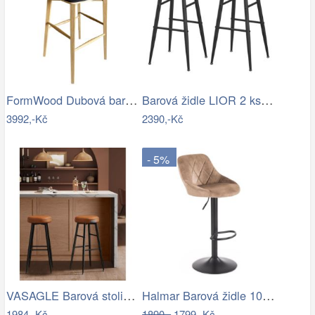
FormWood Dubová barová židle Nora 77 cm…
Barová židle LIOR 2 ks hnědá/černá…
3992,-Kč
2390,-Kč
- 5%
VASAGLE Barová stolička EKHO 63 cm…
Halmar Barová židle 106x47 cm černá…
1984,-Kč
1890,-
1799,-Kč