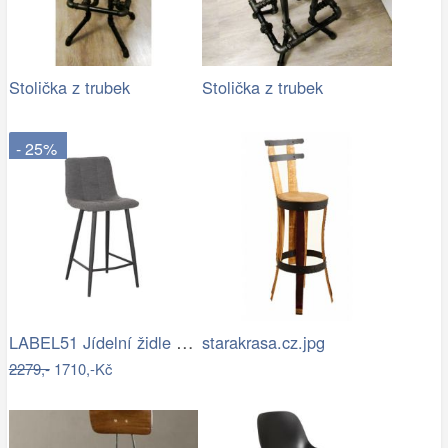
Stolička z trubek
Stolička z trubek
- 25%
LABEL51 Jídelní židle mONZA tmavě zelená
starakrasa.cz.jpg
2279,-
1710,-Kč