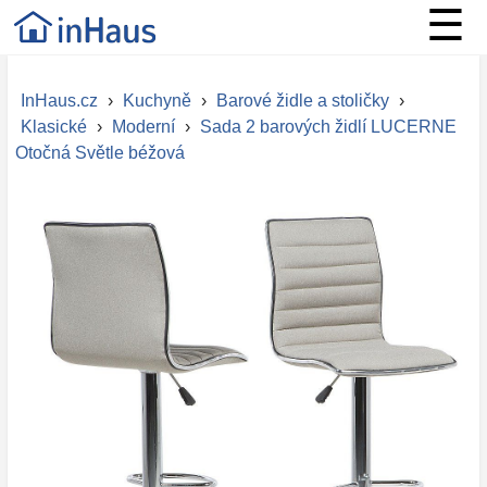
☰
InHaus.cz
›
Kuchyně
›
Barové židle a stoličky
›
Klasické
›
Moderní
›
Sada 2 barových židlí LUCERNE
Otočná Světle béžová