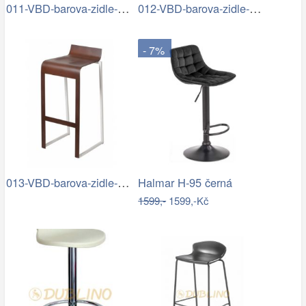
011-VBD-barova-zidle-B01-1.jpg
012-VBD-barova-zidle-B02-1.jpg
- 7%
013-VBD-barova-zidle-B03-2.jpg
Halmar H-95 černá
1599,-
1599,-Kč