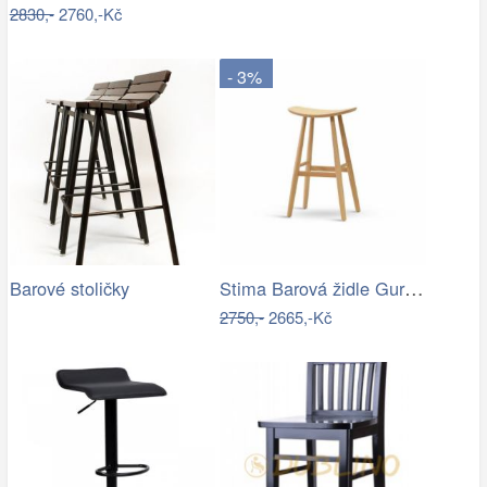
2830,-
2760,-Kč
- 3%
Stima Barová židle Guru masiv buk
Barové stoličky
2750,-
2665,-Kč