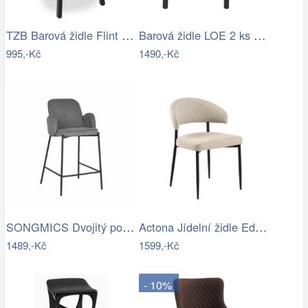
TZB Barová židle Flint černá
Barová židle LOE 2 ks hnědá/černá…
995,-Kč
1490,-Kč
SONGMICS Dvojitý pojízdný stojan na…
Actona Jídelní židle Edina béžová
1489,-Kč
1599,-Kč
- 10%