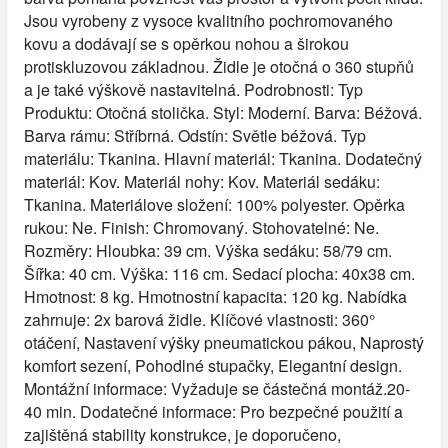
Jsou vyrobeny z vysoce kvalitního pochromovaného
kovu a dodávají se s opěrkou nohou a širokou
protiskluzovou základnou. Židle je otočná o 360 stupňů
a je také výškově nastavitelná. Podrobnosti: Typ
Produktu: Otočná stolička. Styl: Moderní. Barva: Béžová.
Barva rámu: Stříbrná. Odstín: Světle béžová. Typ
materiálu: Tkanina. Hlavní materiál: Tkanina. Dodatečný
materiál: Kov. Materiál nohy: Kov. Materiál sedáku:
Tkanina. Materiálove složení: 100% polyester. Opěrka
rukou: Ne. Finish: Chromovaný. Stohovatelné: Ne.
Rozměry: Hloubka: 39 cm. Výška sedáku: 58/79 cm.
Šířka: 40 cm. Výška: 116 cm. Sedací plocha: 40x38 cm.
Hmotnost: 8 kg. Hmotnostní kapacita: 120 kg. Nabídka
zahrnuje: 2x barová židle. Klíčové vlastnosti: 360°
otáčení, Nastavení výšky pneumatickou pákou, Naprostý
komfort sezení, Pohodlné stupačky, Elegantní design.
Montážní informace: Vyžaduje se částečná montáž.20-
40 min. Dodatečné informace: Pro bezpečné použití a
zajištěná stability konstrukce, je doporučeno,