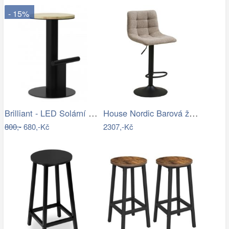
- 15%
Brilliant - LED Solární stmívatelná…
House Nordic Barová židle MIDDELFART…
800,-
680,-Kč
2307,-Kč