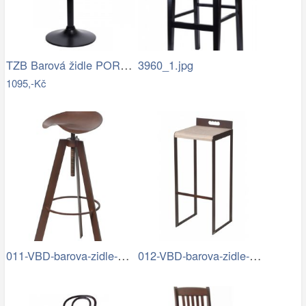
TZB Barová židle PORTI BLACK eko kůže…
3960_1.jpg
1095,-Kč
011-VBD-barova-zidle-B01-2.jpg
012-VBD-barova-zidle-B02-4.jpg