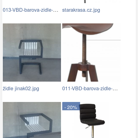
013-VBD-barova-zidle-B03-detail.jpg
starakrasa.cz.jpg
011-VBD-barova-zidle-B01-detail.jpg
židle jinak02.jpg
- 20%