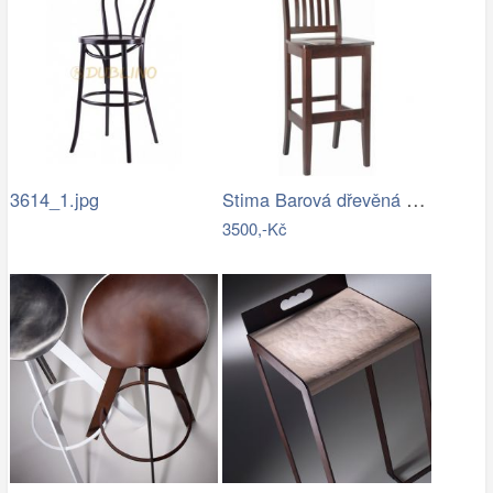
Stima Barová dřevěná židle Art 41 -…
3614_1.jpg
3500,-Kč