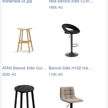
Idea Barová židle CORONA 2 vosk 1628
starakrasa.cz.jpg
1859,-Kč
ATAN Barová židle Guru masiv buk - II…
Barová židle H102 Halmar
2020,-Kč
1190,-Kč