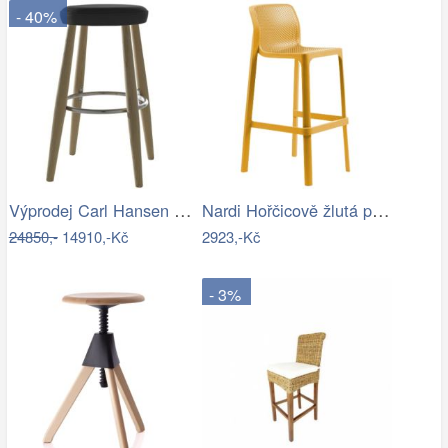
- 40%
Výprodej Carl Hansen designové barové…
Nardi Hořčicově žlutá plastová zahradní…
24850,-
14910,-Kč
2923,-Kč
- 3%