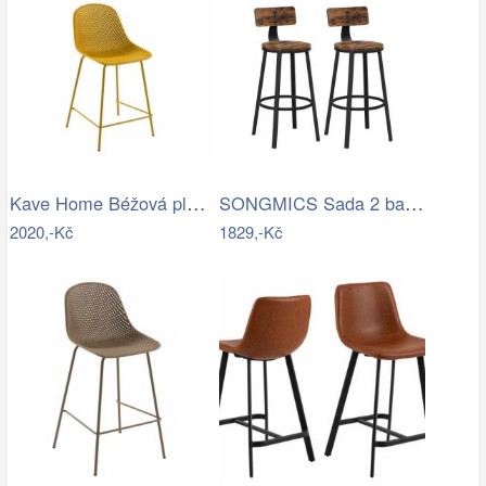
Kave Home Béžová plastová barová židle…
SONGMICS Sada 2 barových židlí Vasagle…
2020,-Kč
1829,-Kč