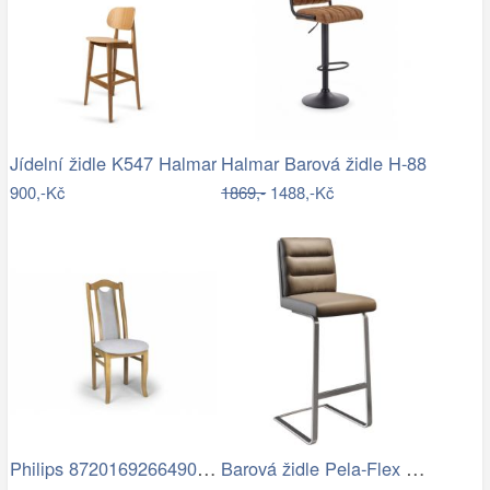
Jídelní židle K547 Halmar
Halmar Barová židle H-88
900,-Kč
1869,-
1488,-Kč
Philips 8720169266490 venkovní nástěnné…
Barová židle Pela-Flex pravá kůže…