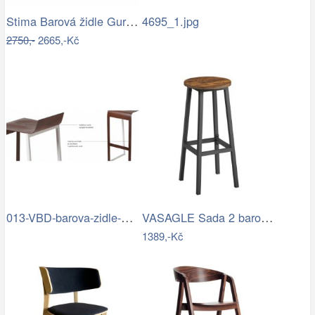
Stima Barová židle Guru masiv buk
4695_1.jpg
2750,-
2665,-Kč
013-VBD-barova-zidle-B03-detail.jpg
VASAGLE Sada 2 barových židlí kovový…
1389,-Kč