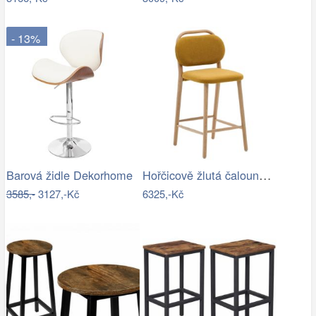
- 13%
Hořčicově žlutá čalouněná barová židle…
Barová židle Dekorhome
3585,-
3127,-Kč
6325,-Kč