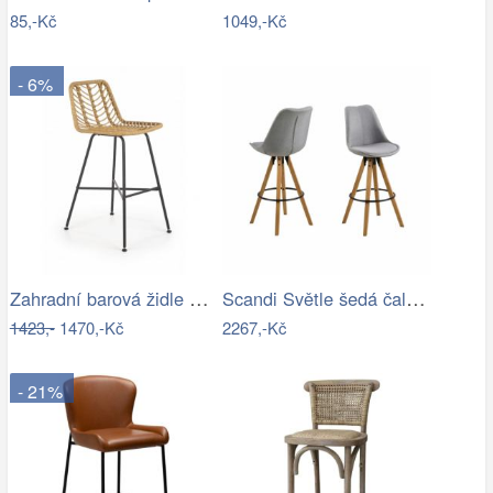
85,-Kč
1049,-Kč
- 6%
Zahradní barová židle H-97 Halmar
Scandi Světle šedá čalouněná barová…
1423,-
1470,-Kč
2267,-Kč
- 21%