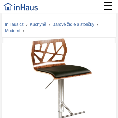
☰
InHaus.cz
›
Kuchyně
›
Barové židle a stoličky
›
Moderní
›