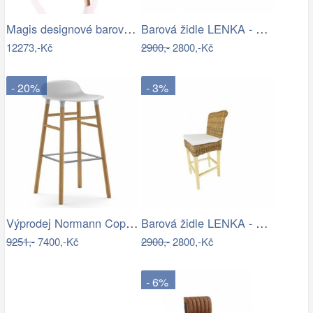
Magis designové barové židle The Wild…
Barová židle LENKA - banánový list -…
12273,-Kč
2900,-
2800,-Kč
- 20%
- 3%
Výprodej Normann Copenhagen designové…
Barová židle LENKA - banánový list -…
9251,-
7400,-Kč
2900,-
2800,-Kč
- 6%