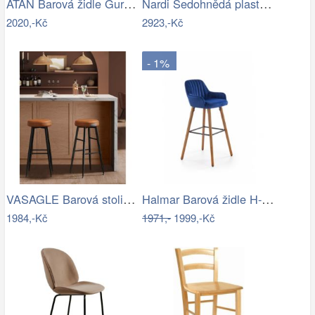
ATAN Barová židle Guru masiv buk - II…
Nardi Šedohnědá plastová zahradní…
2020,-Kč
2923,-Kč
- 1%
VASAGLE Barová stolička EKHO 63 cm…
Halmar Barová židle H-93 - modrá
1984,-Kč
1971,-
1999,-Kč