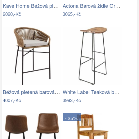
Kave Home Béžová plastová barová židle…
Actona Barová židle Oregon 93 cm brandy…
2020,-Kč
3065,-Kč
Béžová pletená barová židle Kave Home…
White Label Teaková barová židle WLL…
4007,-Kč
3993,-Kč
- 25%