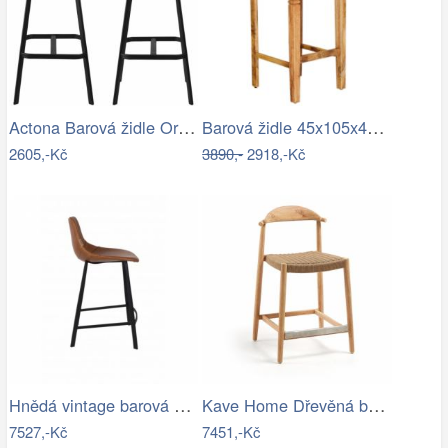
Actona Barová židle Oregon II černá
Barová židle 45x105x45 Guru z masivu…
2605,-Kč
3890,-
2918,-Kč
Hnědá vintage barová židle DUTCHBONE…
Kave Home Dřevěná barová židle Nina 62…
7527,-Kč
7451,-Kč