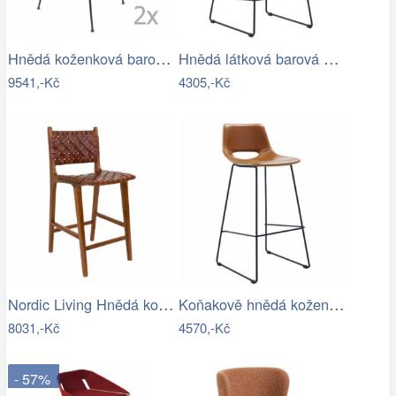
Hnědá koženková barová židle ZUIVER…
Hnědá látková barová židle Kave Home…
9541,-Kč
4305,-Kč
Nordic Living Hnědá kožená barová židle…
Koňakově hnědá koženková barová židle…
8031,-Kč
4570,-Kč
- 57%