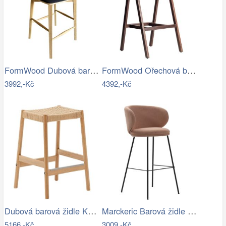
FormWood Dubová barová židle Nora 67 cm…
FormWood Ořechová barová židle Henry 72…
3992,-Kč
4392,-Kč
Dubová barová židle Kave Home Yalia s…
Marckeric Barová židle Rush 65 cm
5166,-Kč
3009,-Kč