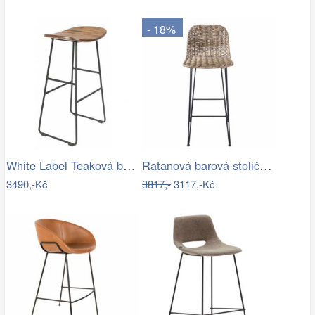
- 18%
White Label Teaková barová židle WLL…
Ratanová barová stolička - 40 * 40 * 93…
3490,-Kč
3817,-
3117,-Kč