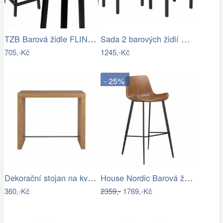
TZB Barová židle FLINT RUSTIC kovová…
Sada 2 barových židlí Vasagle Mera…
705,-Kč
1245,-Kč
- 25%
Dekorační stojan na květinu ve tvaru…
House Nordic Barová židle ESTEPONA hnědá
360,-Kč
2359,-
1769,-Kč