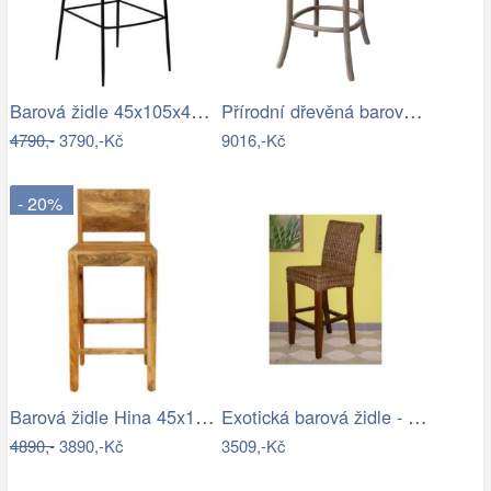
Barová židle 45x105x45 Hina z mangového…
Přírodní dřevěná barová židle s…
4790,-
3790,-Kč
9016,-Kč
- 20%
Barová židle Hina 45x105x45 z mangového…
Exotická barová židle - RK
4890,-
3890,-Kč
3509,-Kč