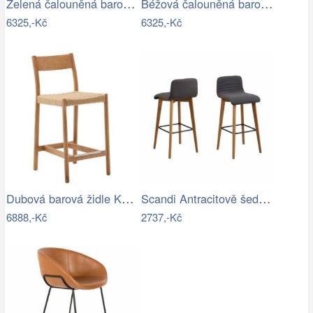
Zelená čalouněná barová židle Kave Home…
Béžová čalouněná barová židle Kave Home…
6325,-Kč
6325,-Kč
Dubová barová židle Kave Home Yalia s…
Scandi Antracitově šedá barová židle…
6888,-Kč
2737,-Kč