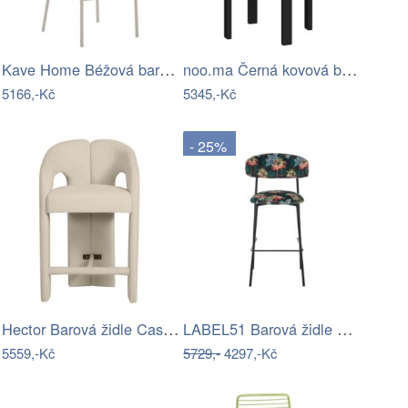
Kave Home Béžová barová židle Ciselia…
noo.ma Černá kovová barová židle Doon…
5166,-Kč
5345,-Kč
- 25%
Hector Barová židle Castelo béžová
LABEL51 Barová židle FERRY
5559,-Kč
5729,-
4297,-Kč