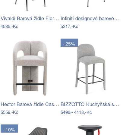
Vivaldi Barová židle Flores 60 cm černá…
Infiniti designové barové židle Pure…
4585,-Kč
5317,-Kč
- 25%
Hector Barová židle Castelo šedobéžová
BIZZOTTO Kuchyňská stolička ANTARA šedá
5559,-Kč
5490,-
4118,-Kč
- 10%