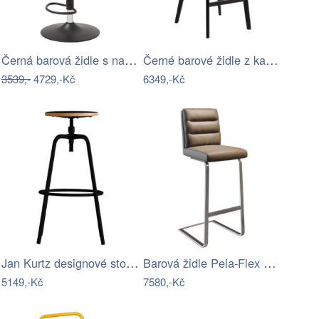
Černá barová židle s nastavitelnou…
Černé barové židle z kaučukového dřeva…
3539,-
4729,-Kč
6349,-Kč
Jan Kurtz designové stoličky Paris…
Barová židle Pela-Flex pravá kůže…
5149,-Kč
7580,-Kč