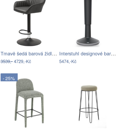
Tmavě šedá barová židle s nastavitelnou…
Interstuhl designové barové židle UP…
3539,-
4729,-Kč
5474,-Kč
- 25%