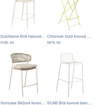
Dutchbone Bílá čalouněná barová židle…
Citronově žlutá kovová skládací barová…
5190,-Kč
5479,-Kč
Somcasa Béžová kovová barová židle…
SCAB Bílá kovová barová židle Summer 75…