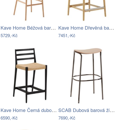
Kave Home Béžová barová židle Ciselia…
Kave Home Dřevěná barová židle Nina 62…
5729,-Kč
7451,-Kč
Kave Home Černá dubová barová židle…
SCAB Dubová barová židle Trick Wood 75…
6590,-Kč
7690,-Kč