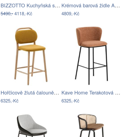
BIZZOTTO Kuchyňská stolička ANTARA…
Krémová barová židle Alice – Light &…
5490,-
4118,-Kč
4809,-Kč
Hořčicově žlutá čalouněná barová židle…
Kave Home Terakotová barová židle…
6325,-Kč
6325,-Kč