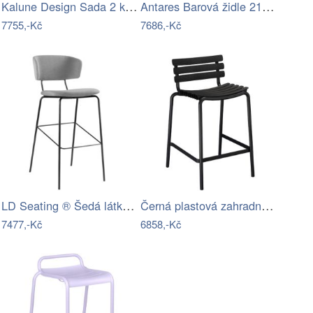
Kalune Design Sada 2 ks barových židlí…
Antares Barová židle 2160/SB TC Aoki -…
7755,-Kč
7686,-Kč
LD Seating ® Šedá látková barová židle…
Černá plastová zahradní barová židle…
7477,-Kč
6858,-Kč