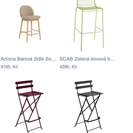
Actona Barová židle Sophia béžová/dub…
SCAB Zelená kovová barová židle Summer…
4165,-Kč
4390,-Kč