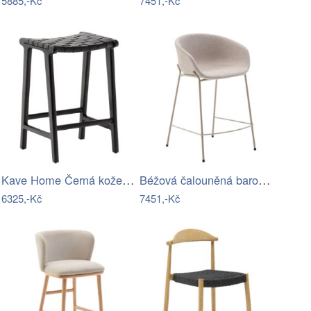
5885,-Kč
7451,-Kč
Kave Home Černá kožená barová židle…
Béžová čalouněná barová židle Kave Home…
6325,-Kč
7451,-Kč