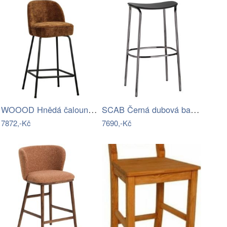
WOOOD Hnědá čalouněná barová židle…
SCAB Černá dubová barová židle Trick…
7872,-Kč
7690,-Kč