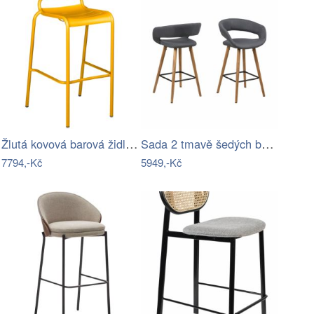
Žlutá kovová barová židle Fermob…
Sada 2 tmavě šedých barových židlí Gill…
7794,-Kč
5949,-Kč