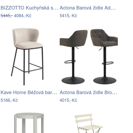
BIZZOTTO Kuchyňská stolička AMALIA…
Actona Barová židle Addi z masivu…
5445,-
4084,-Kč
5415,-Kč
Kave Home Béžová barová židle Ciselia…
Actona Barová židle Brooke hnědá
5166,-Kč
4015,-Kč