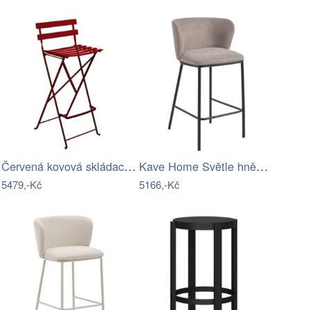
Červená kovová skládací barová židle…
Kave Home Světle hnědá barová židle…
5479,-Kč
5166,-Kč