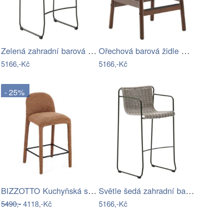
Zelená zahradní barová židle Kave Home…
Ořechová barová židle Kave Home Yalia s…
5166,-Kč
5166,-Kč
- 25%
BIZZOTTO Kuchyňská stolička ANTARA…
Světle šedá zahradní barová židle Kave…
5490,-
4118,-Kč
5166,-Kč