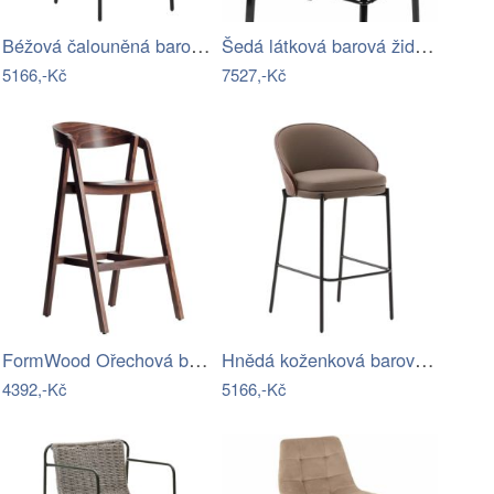
Béžová čalouněná barová židle Kave Home…
Šedá látková barová židle ZUIVER SPIKE…
5166,-Kč
7527,-Kč
FormWood Ořechová barová židle Henry 72…
Hnědá koženková barová židle Kave Home…
4392,-Kč
5166,-Kč