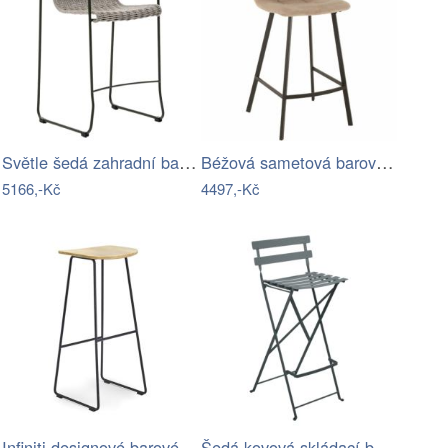
Světle šedá zahradní barová židle Kave…
Béžová sametová barová židle J-line…
5166,-Kč
4497,-Kč
Infiniti designové barové židle Klejn …
Šedá kovová skládací barová židle…