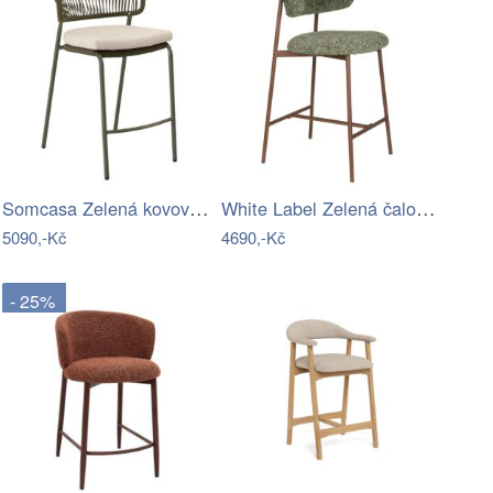
Somcasa Zelená kovová barová židle…
White Label Zelená čalouněná barová…
5090,-Kč
4690,-Kč
- 25%