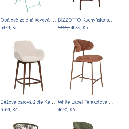
Opálově zelená kovová skládací barová…
BIZZOTTO Kuchyňská stolička AMALIA…
5479,-Kč
5445,-
4084,-Kč
Béžová barová židle Kave Home Konna 65…
White Label Terakotová čalouněná barová…
5166,-Kč
4690,-Kč