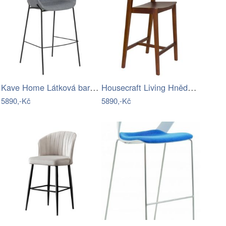
Kave Home Látková barová židle Yvette…
Housecraft Living Hnědá dubová barová…
5890,-Kč
5890,-Kč