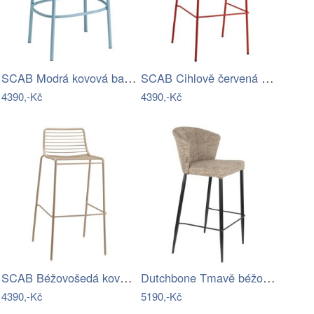
SCAB Modrá kovová barová židle Trick 65…
SCAB Cihlově červená kovová barová…
4390,-Kč
4390,-Kč
SCAB Béžovošedá kovová barová židle…
Dutchbone Tmavě béžová čalouněná barová…
4390,-Kč
5190,-Kč