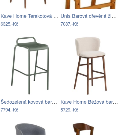
Kave Home Terakotová barová židle…
Unis Barová dřevěná židle Dona 00538
6325,-Kč
7087,-Kč
Šedozelená kovová barová židle Fermob…
Kave Home Béžová barová židle Ciselia…
7794,-Kč
5729,-Kč