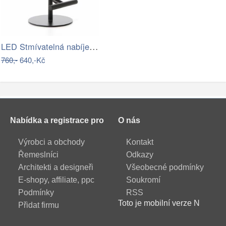
LED Stmívatelná nabíjecí stolní lampa…
760,-
640,-Kč
Nabídka a registrace pro
O nás
Výrobci a obchody
Kontakt
Řemeslníci
Odkazy
Architekti a designeři
Všeobecné podmínky
E-shopy, affiliate, ppc
Soukromí
Podmínky
RSS
Toto je mobilní verze N
Přidat firmu