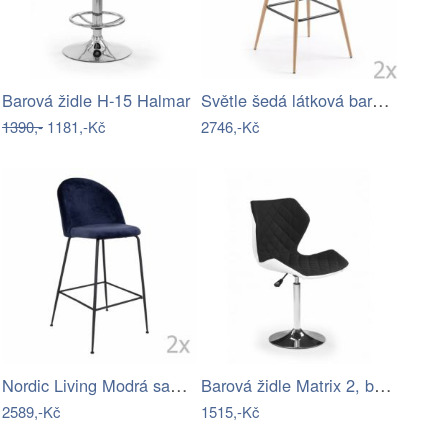
Světle šedá látková barová židle Kave…
Barová židle H-15 Halmar
1390,-
1181,-Kč
2746,-Kč
Nordic Living Modrá sametová barová…
Barová židle Matrix 2, bílo-černá
2589,-Kč
1515,-Kč