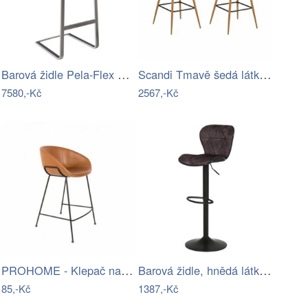
Barová židle Pela-Flex pravá kůže…
Scandi Tmavě šedá látková barová židle…
7580,-Kč
2567,-Kč
PROHOME - Klepač na koberce UH 59x19cm
Barová židle, hnědá látka v imitaci…
85,-Kč
1387,-Kč