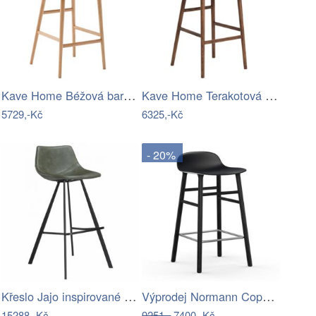
Kave Home Béžová barová židle Ciselia…
Kave Home Terakotová barová židle…
5729,-Kč
6325,-Kč
- 20%
Křeslo Jajo inspirované Egg Soft vlna s…
Výprodej Normann Copenhagen designové…
15288,-Kč
9251,-
7400,-Kč