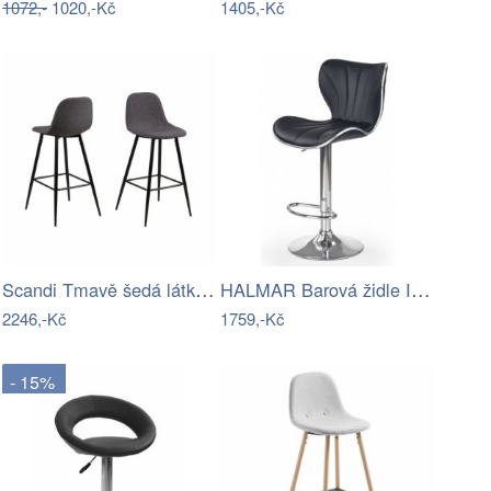
1072,-
1020,-Kč
1405,-Kč
Scandi Tmavě šedá látková barová židle…
HALMAR Barová židle Ivy5 černá
2246,-Kč
1759,-Kč
- 15%