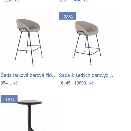
- 23%
Šedá látková barová židle ZUIVER FESTON…
Sada 2 šedých barových židlí Zuiver…
9541,-Kč
16145,-
13899,-Kč
- 16%