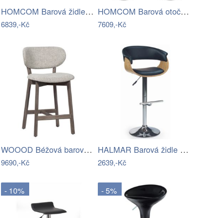
HOMCOM Barová židle s opěradlem a…
HOMCOM Barová otočná židle s podnožkou…
6839,-Kč
7609,-Kč
WOOOD Béžová barová židle Udar 65 cm s…
HALMAR Barová židle Gren světlý dub…
9690,-Kč
2639,-Kč
- 10%
- 5%