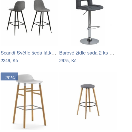
Scandi Světle šedá látková barová židle…
Barové židle sada 2 ks hnědé otočné s…
2246,-Kč
2675,-Kč
- 20%