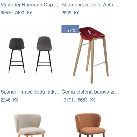
Výprodej Normann Copenhagen designové…
Šedá barová židle Actona Hector
9251,-
7400,-Kč
2809,-Kč
- 57%
Scandi Tmavě šedá látková barová židle…
Černá plstěná barová židle Tabanda…
2246,-Kč
13191,-
5653,-Kč