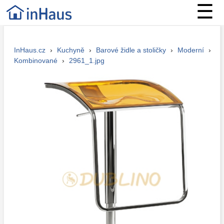
☰
InHaus.cz
›
Kuchyně
›
Barové židle a stoličky
›
Moderní
›
Kombinované
›
2961_1.jpg