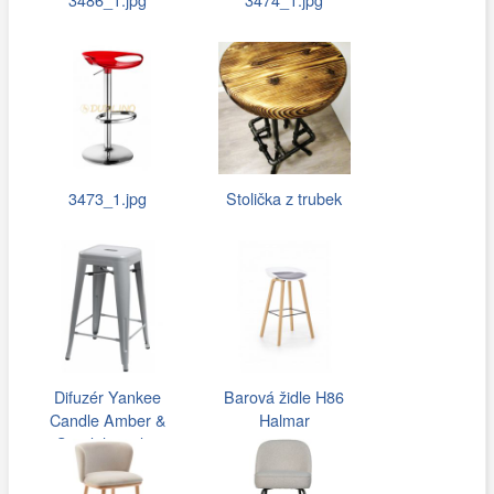
3473_1.jpg
Stolička z trubek
Difuzér Yankee
Barová židle H86
Candle Amber &
Halmar
Sandalwood…