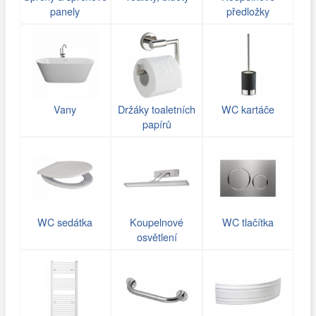
panely
předložky
Vany
Držáky toaletních
WC kartáče
papírů
WC sedátka
Koupelnové
WC tlačítka
osvětlení