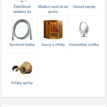
Žebříčkové
Madla k vaně do do
Vanové panely
radiátory do
sprchy
koupelny
Sprchové hadice
Sauny a vířivky
Kosmetická zrcátka
Držáky sprchy