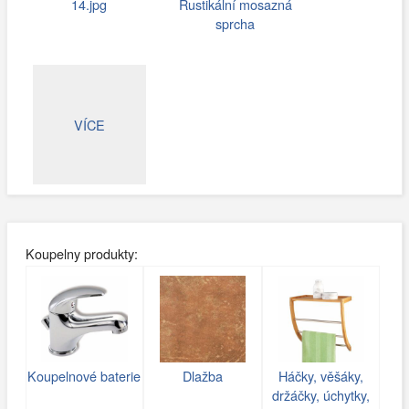
14.jpg
Rustikální mosazná
sprcha
VÍCE
Koupelny produkty:
Koupelnové baterie
Dlažba
Háčky, věšáky,
držáčky, úchytky,