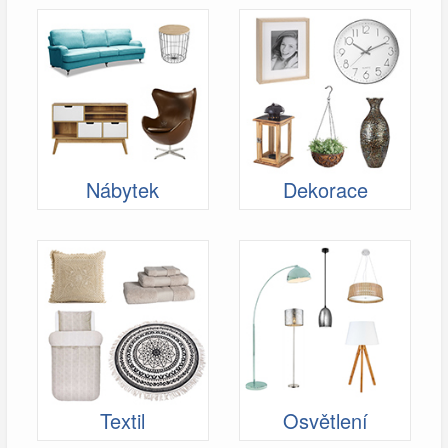
Nábytek
Dekorace
Textil
Osvětlení