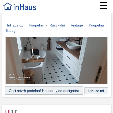
☰
InHaus.cz
›
Koupelny
›
Rustikální
›
Vintage
›
Koupelna
5.jpeg
Chci návrh podobné Koupelny od designéra