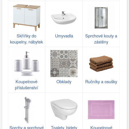
poličky do koupelny
Skříňky do
Umyvadla
Sprchové kouty a
koupelny, nábytek
zástěny
Koupelnové
Obklady
Ručníky a osušky
příslušenství
Sprchy a sprchové
Toalety, bidety
Koupelnové