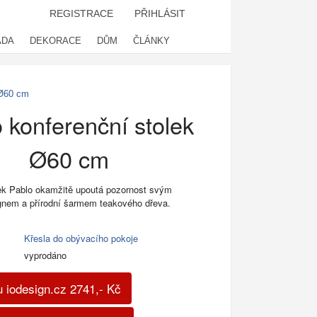
REGISTRACE
PŘIHLÁSIT
ADA
DEKORACE
DŮM
ČLÁNKY
 Ø60 cm
 konferenční stolek
Ø60 cm
ek Pablo okamžitě upoutá pozornost svým
gnem a přírodní šarmem teakového dřeva.
Křesla do obývacího pokoje
vyprodáno
 iodesign.cz
2741
,-
Kč