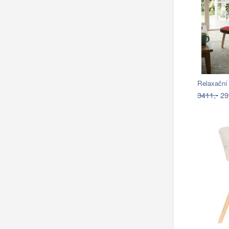
Relaxační
3411,-
29