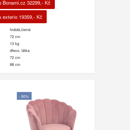
u Bonami.cz
32299
,-
Kč
 exterio
19359
,-
Kč
hnědá,černá
72 cm
13 kg
dřevo, látka
72 cm
88 cm
- 50%