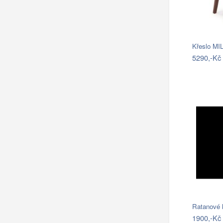
Křeslo MI
5290,-Kč
Ratanové 
1900,-Kč