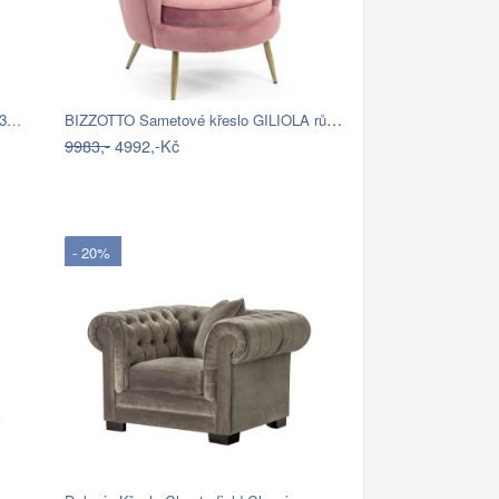
BIZZOTTO Sametové křeslo GILIOLA růžové
 73…
9983,-
4992,-Kč
- 20%