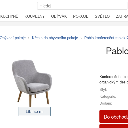
KUCHYNĚ
KOUPELNY
OBÝVÁK
POKOJE
SVĚTLO
ZAHR
Obývací pokoje
›
Křesla do obývacího pokoje
›
Pablo konferenční stolek
Pablo
Konferenční stol
organickým desi
Styl:
Kategorie:
Dodání:
Do obchodu