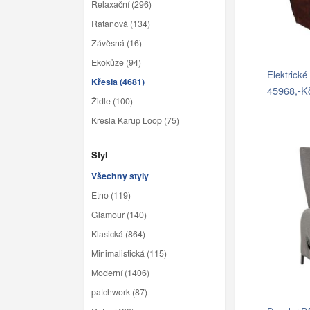
Relaxační (296)
Ratanová (134)
Závěsná (16)
Ekokůže (94)
Elektrické
Křesla (4681)
45968,-K
Židle (100)
Křesla Karup Loop (75)
Styl
Všechny styly
Etno (119)
Glamour (140)
Klasická (864)
Minimalistická (115)
Moderní (1406)
patchwork (87)