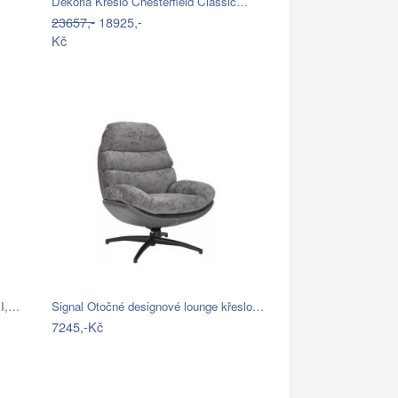
Dekoria Křeslo Chesterfield Classic…
23657,-
18925,-
Kč
II,…
Signal Otočné designové lounge křeslo…
7245,-Kč