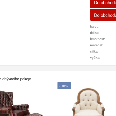
Do obchod
Do obchodu
barva:
délka:
hmotnost:
materiál:
šířka:
výška:
do obývacího pokoje
- 10%