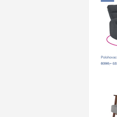
Polohova
8390,-
68