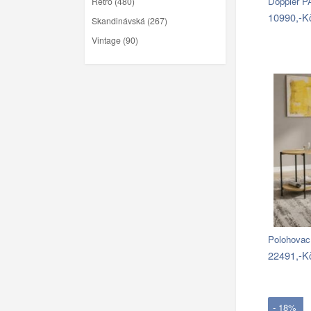
Doppler P
Retro (480)
10990,-K
Skandinávská (267)
Vintage (90)
Polohovac
22491,-K
- 18%