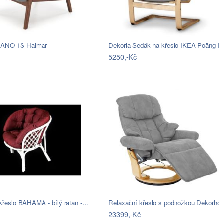
LANO 1S Halmar
Dekoria Sedák na křeslo IKEA Poäng 
5250,-Kč
křeslo BAHAMA - bílý ratan -…
Relaxační křeslo s podnožkou Dekor
23399,-Kč