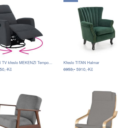
cí TV křeslo MEKENZI Tempo…
Křeslo TITAN Halmar
50,-Kč
6953,-
5910,-Kč