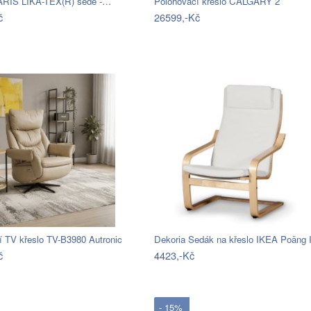
ARIS LIKA-TEX(R) šedé -…
Polohovací křeslo CALGARY 2
č
26599,-Kč
í TV křeslo TV-B3980 Autronic
Dekoria Sedák na křeslo IKEA Poäng 
č
4423,-Kč
- 15%