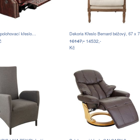
 polohovací křeslo…
Dekoria Křeslo Bernard béžový, 67 x
č
16147,-
14532,-
Kč