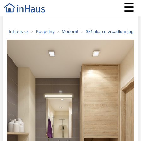
☰
InHaus.cz
›
Koupelny
›
Moderní
›
Skřínka se zrcadlem.jpg