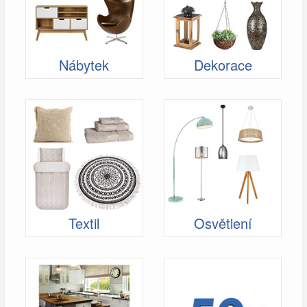
Nábytek
Dekorace
Textil
Osvětlení