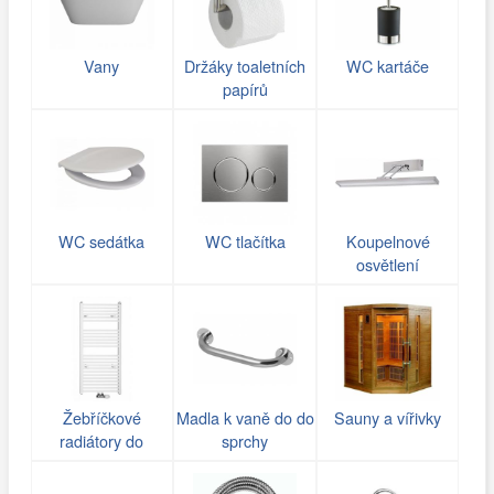
Vany
Držáky toaletních
WC kartáče
papírů
WC sedátka
WC tlačítka
Koupelnové
osvětlení
Žebříčkové
Madla k vaně do do
Sauny a vířivky
radiátory do
sprchy
koupelny