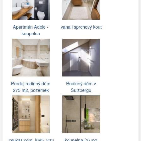
Apartmán Adele -
vana i sprchový kout
koupelna
Prodej rodinný dům
Rodinný dům v
275 m2, pozemek
Sulzbergu
1571 m2
csukas.com_I095_vizu
koupelna (3).jpg