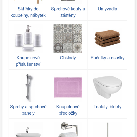
Skříňky do
Sprchové kouty a
Umyvadla
koupelny, nábytek
zástěny
Koupelnové
Obklady
Ručníky a osušky
příslušenství
Sprchy a sprchové
Koupelnové
Toalety, bidety
panely
předložky