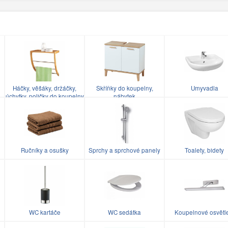
Háčky, věšáky, držáčky,
Skříňky do koupelny,
Umyvadla
úchytky, poličky do koupelny
nábytek
Ručníky a osušky
Sprchy a sprchové panely
Toalety, bidety
WC kartáče
WC sedátka
Koupelnové osvětl