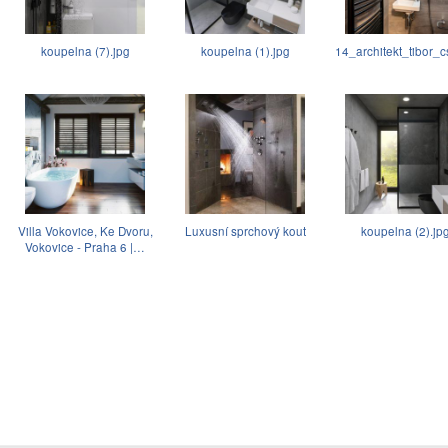
koupelna (7).jpg
koupelna (1).jpg
14_architekt_tibor_c
Villa Vokovice, Ke Dvoru,
Luxusní sprchový kout
koupelna (2).jp
Vokovice - Praha 6 |…