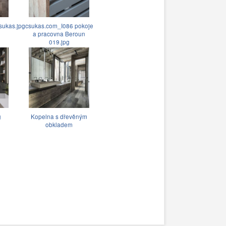
sukas.jpg
csukas.com_I086 pokoje
a pracovna Beroun
019.jpg
g
Kopelna s dřevěným
obkladem