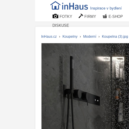
Inspirace v bydlení
FOTKY
FIRMY
E-SHOP
DISKUSE
InHaus.cz
›
Koupelny
›
Moderní
›
Koupelna (3).jpg