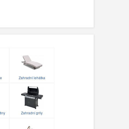
le
Zahradní lehátka
tiny
Zahradní grily