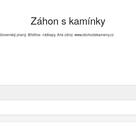
Záhon s kamínky
lovenský praný, Břidlice- nášlapy, Aris zdroj: www.obchodskameny.cz