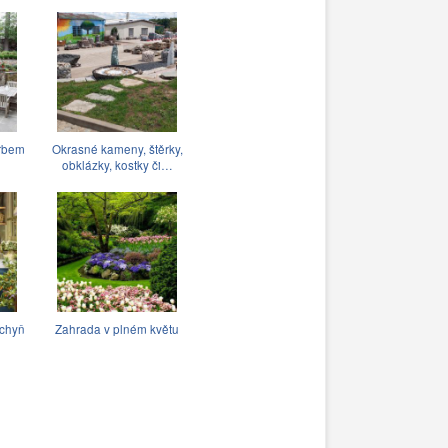
krbem
Okrasné kameny, štěrky,
obklázky, kostky či…
chyň
Zahrada v plném květu