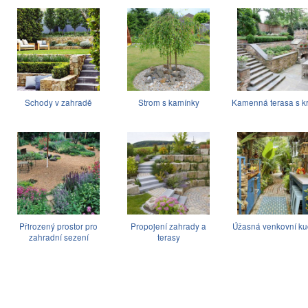
Schody v zahradě
Strom s kamínky
Kamenná terasa s 
Přirozený prostor pro
Propojení zahrady a
Úžasná venkovní ku
zahradní sezení
terasy