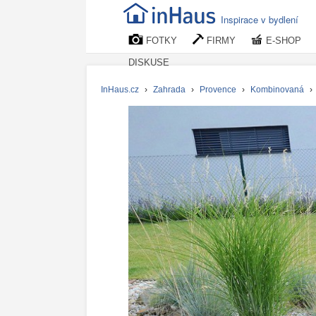
Inspirace v bydlení
FOTKY
FIRMY
E-SHOP
DISKUSE
InHaus.cz
›
Zahrada
›
Provence
›
Kombinovaná
›