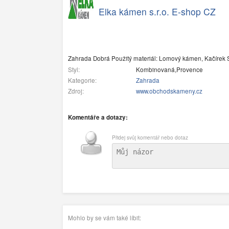
Elka kámen s.r.o. E-shop CZ
Zahrada Dobrá Použitý materiál: Lomový kámen, Kačírek S
Styl:
Kombinovaná,Provence
Kategorie:
Zahrada
Zdroj:
www.obchodskameny.cz
Komentáře a dotazy:
Přidej svůj komentář nebo dotaz
Mohlo by se vám také líbit: