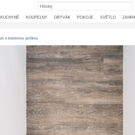
KUCHYNĚ
KOUPELNY
OBÝVÁK
POKOJE
SVĚTLO
ZAHR
/wc s bidetovou sprškou