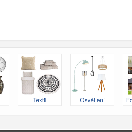
Textil
Osvětlení
Fo