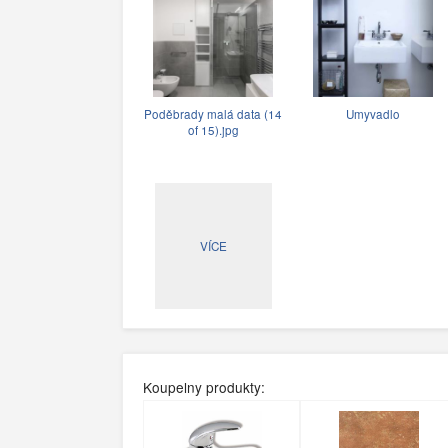
Poděbrady malá data (14
Umyvadlo
of 15).jpg
VÍCE
Koupelny produkty: