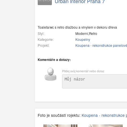
Urban interior Praha 7
Toaleta/wc s retro dlažbou a vinylem v dekoru dřeva
Styl:
Moderní,Retro
Kategorie:
Koupelny
Projekt:
Koupena - rekonstrukce panelov
Komentáře a dotazy:
Přidej svůj komentář nebo dotaz
Foto je součástí rojektu:
Koupena - rekonstrukce 