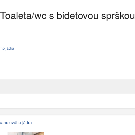
Toaleta/wc s bidetovou sprškou
ého jádra
panelového jádra