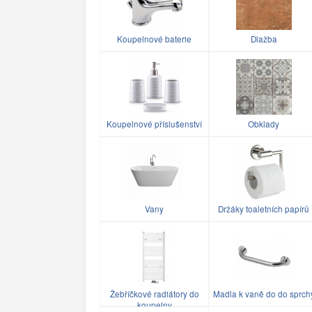
Koupelnové baterie
Dlažba
Koupelnové příslušenství
Obklady
Vany
Držáky toaletních papírů
Žebříčkové radiátory do
Madla k vaně do do sprch
koupelny