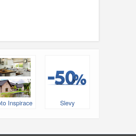
to Inspirace
Slevy