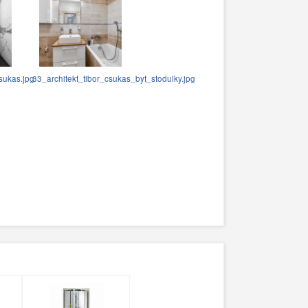
sukas.jpg
33_architekt_tibor_csukas_byt_stodulky.jpg