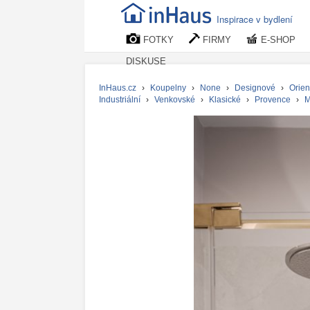
Inspirace v bydlení
FOTKY
FIRMY
E-SHOP
DISKUSE
InHaus.cz
›
Koupelny
›
None
›
Designové
›
Orien
Industriální
›
Venkovské
›
Klasické
›
Provence
›
M