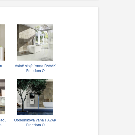
a
Volně stojící vana RAVAK
Freedom O
kladu
Obdélníková vana RAVAK
́ s…
Freedom O