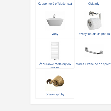
Koupelnové příslušenství
Obklady
Vany
Držáky toaletních papírů
Žebříčkové radiátory do
Madla k vaně do do sprch
koupelny
Držáky sprchy