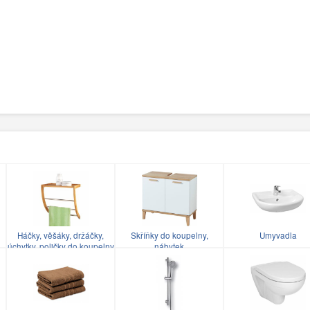
Háčky, věšáky, držáčky,
Skříňky do koupelny,
Umyvadla
úchytky, poličky do koupelny
nábytek