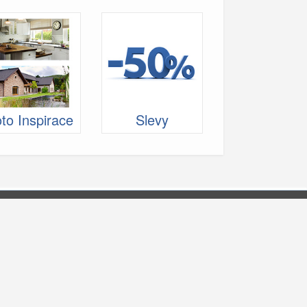
to Inspirace
Slevy
O nás
Kontakt
Odkazy
Všeobecné podmínky
Soukromí