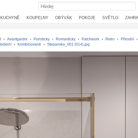
KUCHYNĚ
KOUPELNY
OBÝVÁK
POKOJE
SVĚTLO
ZAHR
t
›
Avantgardni
›
Puristicky
›
Romanticky
›
Patchwork
›
Retro
›
Přírodní
oderní
›
Kombinované
›
Stepanska_001 (014).jpg