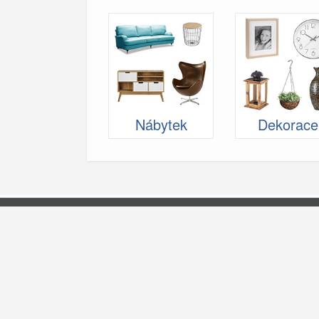
Nábytek
Dekorace
Štítky
Bydlení
Inspirace
Fotogalerie
Nábytek
Dekorace
Textil
Osvětlen