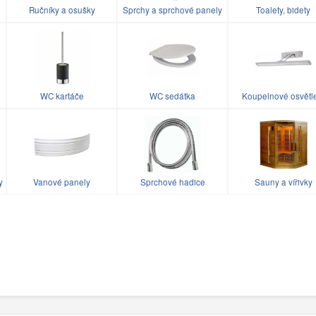
Ručníky a osušky
Sprchy a sprchové panely
Toalety, bidety
WC kartáče
WC sedátka
Koupelnové osvětl
y
Vanové panely
Sprchové hadice
Sauny a vířivky