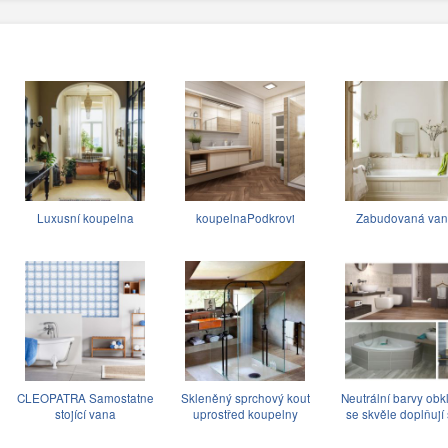
Luxusní koupelna
koupelnaPodkrovi
Zabudovaná van
CLEOPATRA Samostatne
Skleněný sprchový kout
Neutrální barvy ob
stojící vana
uprostřed koupelny
se skvěle doplňuji