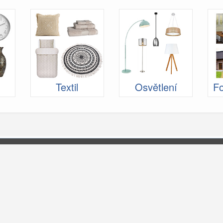
Textil
Osvětlení
Fo
Nabídka a registrace pro
Výrobci a obchody
í
Řemeslníci
Architekti a designeři
E-shopy, affiliate, ppc