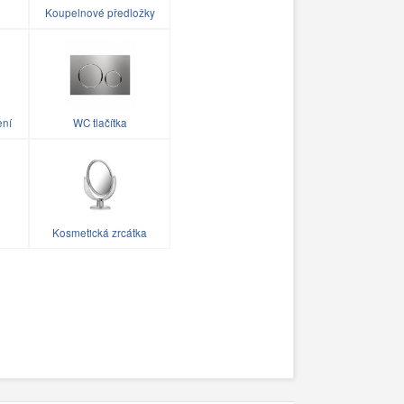
Koupelnové předložky
ení
WC tlačítka
Kosmetická zrcátka