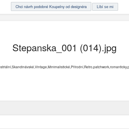
Chci návrh podobné Koupelny od designéra
Stepanska_001 (014).jpg
iální,Skandinávské,Vintage,Minimalistické,Přírodní,Retro,patchwork,romanticky,p