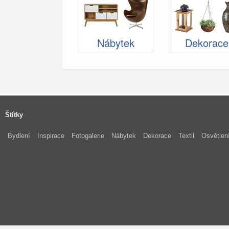
Nábytek
Dekorace
Štítky
Bydlení
Inspirace
Fotogalerie
Nábytek
Dekorace
Textil
Osvětlen