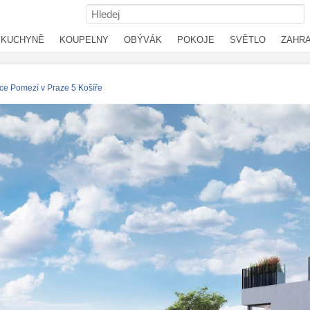
KUCHYNĚ
KOUPELNY
OBÝVÁK
POKOJE
SVĚTLO
ZAHR
ce Pomezí v Praze 5 Košíře