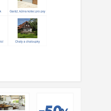
k
Garáž, kůlna kotec pro psy
icí
Chaty a chaloupky