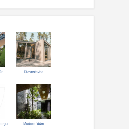
ůr
Dřevostavba
bergu
Moderní dům