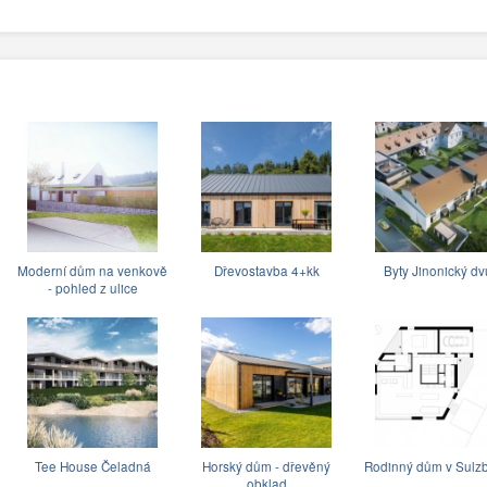
Moderní dům na venkově
Dřevostavba 4+kk
Byty Jinonický dv
- pohled z ulice
Tee House Čeladná
Horský dům - dřevěný
Rodinný dům v Sulz
obklad