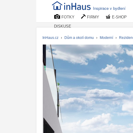
Inspirace v bydlení
FOTKY
FIRMY
E-SHOP
DISKUSE
InHaus.cz
›
Dům a okolí domu
›
Moderní
›
Reziden