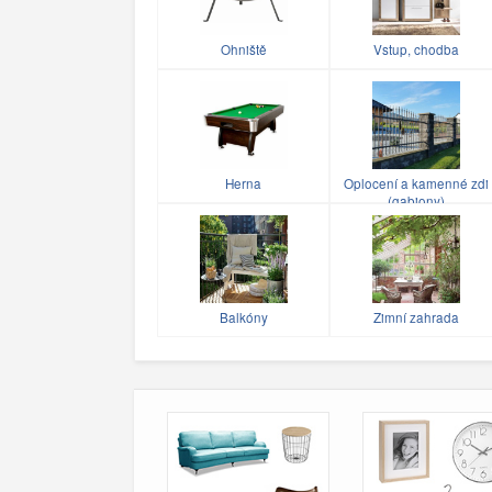
Ohniště
Vstup, chodba
Herna
Oplocení a kamenné zdi
(gabiony)
Balkóny
Zimní zahrada