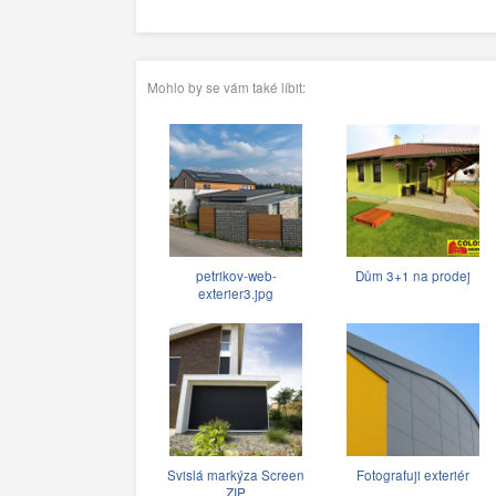
Mohlo by se vám také líbit:
petrikov-web-
Dům 3+1 na prodej
exterier3.jpg
Svislá markýza Screen
Fotografuji exteriér
ZIP