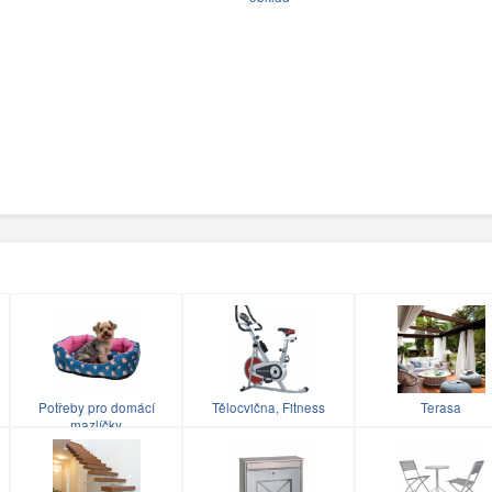
Potřeby pro domácí
Tělocvična, Fitness
Terasa
mazlíčky