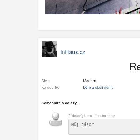
InHaus.cz
Re
Styl:
Moderní
Kategorie:
Dům a okolí domu
Komentáře a dotazy:
Přidej svůj komentář nebo dotaz