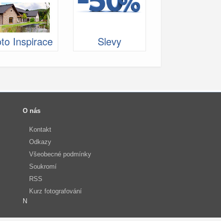
to Inspirace
Slevy
O nás
Kontakt
Odkazy
Všeobecné podmínky
Soukromí
RSS
Kurz fotografování
N