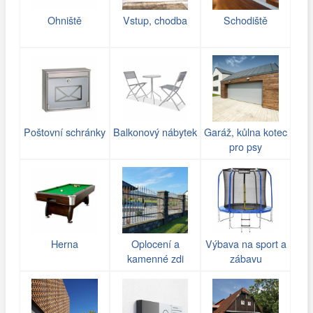
Ohniště
Vstup, chodba
Schodiště
Poštovní schránky
Balkonový nábytek
Garáž, kůlna kotec
pro psy
Herna
Oplocení a
Výbava na sport a
kamenné zdi
zábavu
(gabiony)