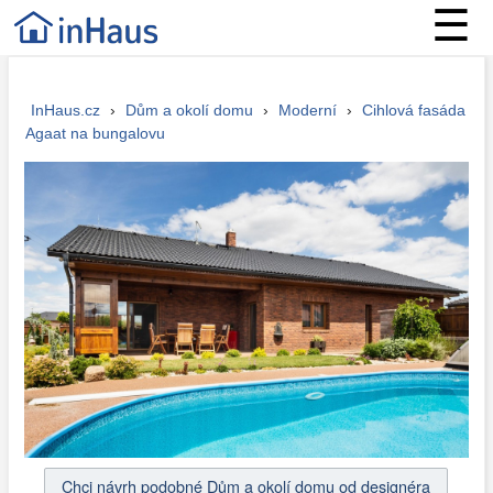
☰
InHaus.cz
›
Dům a okolí domu
›
Moderní
›
Cihlová fasáda
Agaat na bungalovu
Chci návrh podobné Dům a okolí domu od designéra