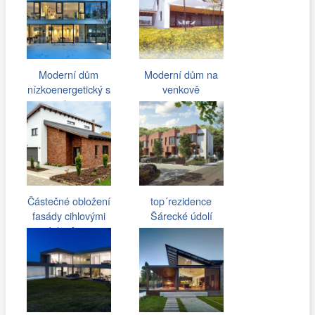
Moderní dům
Moderní dům na
nízkoenergetický s
venkově
okny
Částečné obložení
top´rezidence
fasády cihlovými
Šárecké údolí
pásky Agaat