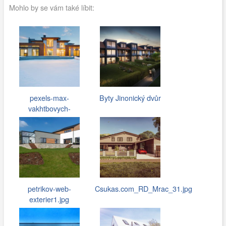
Mohlo by se vám také líbit:
pexels-max-
Byty Jinonický dvůr
vakhtbovych-
7031407.jpg
petrikov-web-
Csukas.com_RD_Mrac_31.jpg
exterier1.jpg