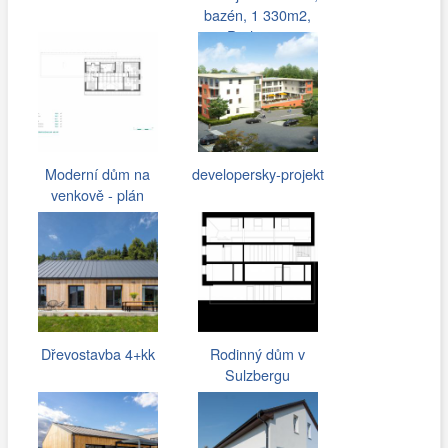
bazén, 1 330m2,
Praha -…
Moderní dům na
developersky-projekt
venkově - plán
1.patro
Dřevostavba 4+kk
Rodinný dům v
Sulzbergu