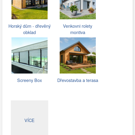
Horský dům - dřevěný
Venkovni rolety
obklad
montiva
Screeny Box
Dřevostavba a terasa
VÍCE