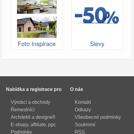
Foto Inspirace
Slevy
Nabídka a registrace pro
O nás
Výrobci a obchody
Kontakt
Řemeslníci
Odkazy
Architekti a designeři
Všeobecné podmínky
E-shopy, affiliate, ppc
Soukromí
Podmínky
RSS