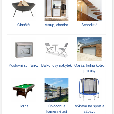
Ohniště
Vstup, chodba
Schodiště
Poštovní schránky
Balkonový nábytek
Garáž, kůlna kotec
pro psy
Herna
Oplocení a
Výbava na sport a
kamenné zdi
zábavu