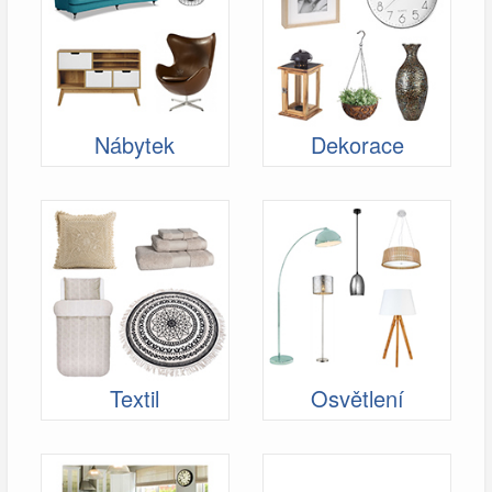
Nábytek
Dekorace
Textil
Osvětlení