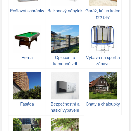
Poštovní schránky
Balkonový nábytek
Garáž, kůlna kotec
pro psy
Herna
Oplocení a
Výbava na sport a
kamenné zdi
zábavu
(gabiony)
Fasáda
Bezpečnostní a
Chaty a chaloupky
hasicí vybavení