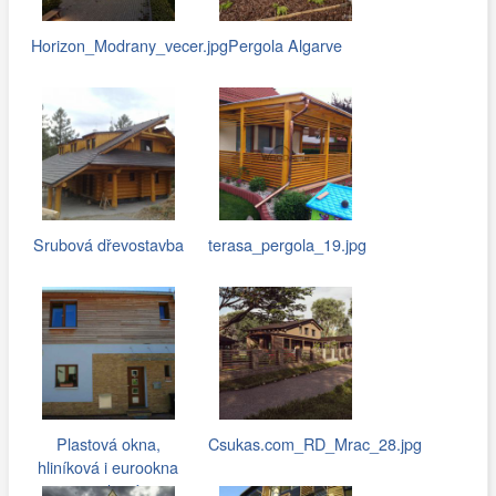
Horizon_Modrany_vecer.jpg
Pergola Algarve
Srubová dřevostavba
terasa_pergola_19.jpg
Plastová okna,
Csukas.com_RD_Mrac_28.jpg
hliníková i eurookna
pro rodinné…