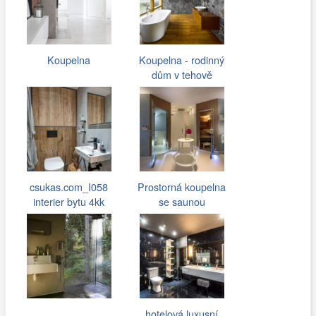
Koupelna
Koupelna - rodinný
dům v tehově
csukas.com_I058
Prostorná koupelna
interier bytu 4kk
se saunou
081.jpg
hotelová luxusní