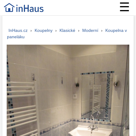
☰
InHaus.cz
›
Koupelny
›
Klasické
›
Moderní
›
Koupelna v
paneláku