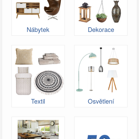
Nábytek
Dekorace
Textil
Osvětlení