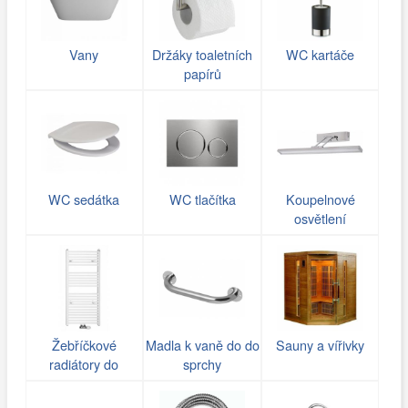
Vany
Držáky toaletních
WC kartáče
papírů
WC sedátka
WC tlačítka
Koupelnové
osvětlení
Žebříčkové
Madla k vaně do do
Sauny a vířivky
radiátory do
sprchy
koupelny