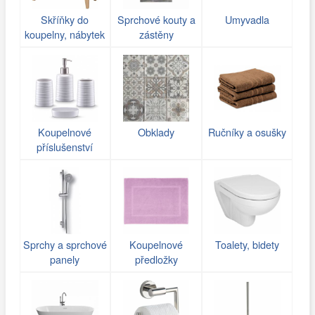
Skříňky do
Sprchové kouty a
Umyvadla
koupelny, nábytek
zástěny
Koupelnové
Obklady
Ručníky a osušky
příslušenství
Sprchy a sprchové
Koupelnové
Toalety, bidety
panely
předložky