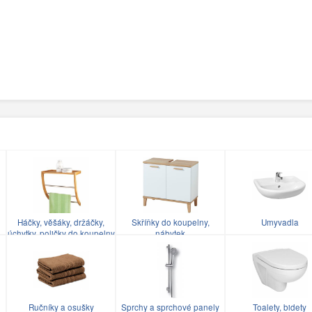
Háčky, věšáky, držáčky,
Skříňky do koupelny,
Umyvadla
úchytky, poličky do koupelny
nábytek
Ručníky a osušky
Sprchy a sprchové panely
Toalety, bidety