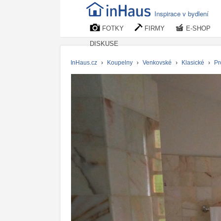
Inspirace v bydlení
FOTKY
FIRMY
E-SHOP
DISKUSE
InHaus.cz
›
Koupelny
›
Venkovské
›
Klasické
›
Pr