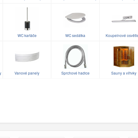
WC kartáče
WC sedátka
Koupelnové osvětl
y
Vanové panely
Sprchové hadice
Sauny a vířivky