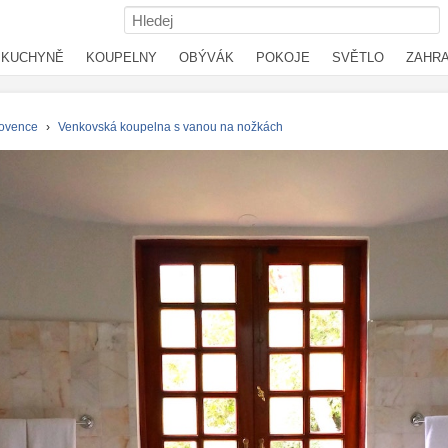
KUCHYNĚ
KOUPELNY
OBÝVÁK
POKOJE
SVĚTLO
ZAHR
ovence
›
Venkovská koupelna s vanou na nožkách