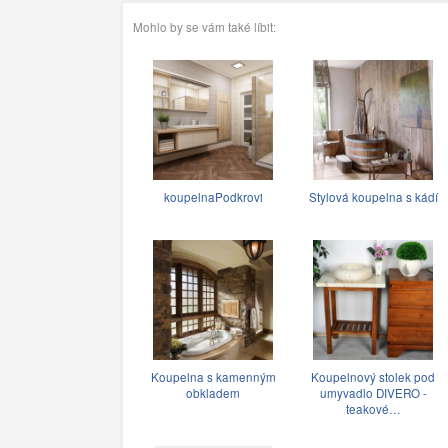
Mohlo by se vám také líbit:
koupelnaPodkrovi
Stylová koupelna s kádí
Koupelna s kamenným
Koupelnový stolek pod
obkladem
umyvadlo DIVERO -
teakové…