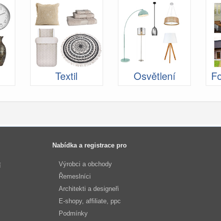
Textil
Osvětlení
Fo
Nabídka a registrace pro
Výrobci a obchody
í
Řemeslníci
Architekti a designeři
E-shopy, affiliate, ppc
Podmínky