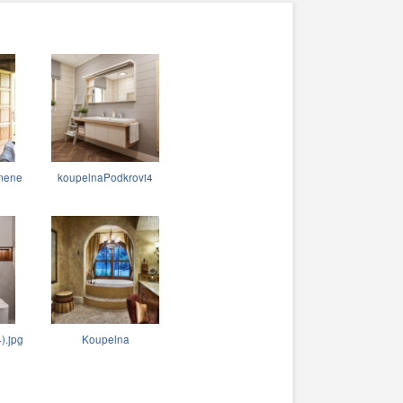
amene
koupelnaPodkrovi4
).jpg
Koupelna