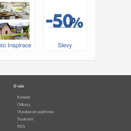
to Inspirace
Slevy
O nás
Kontakt
Odkazy
Všeobecné podmínky
Soukromí
RSS