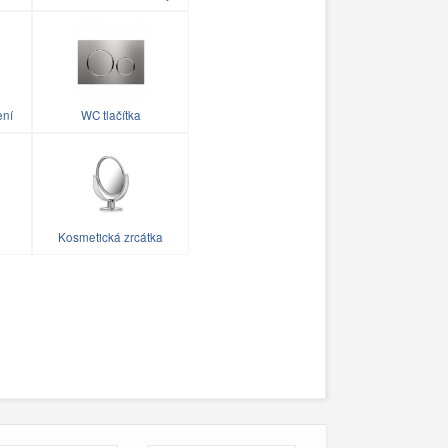
ení
WC tlačítka
Kosmetická zrcátka