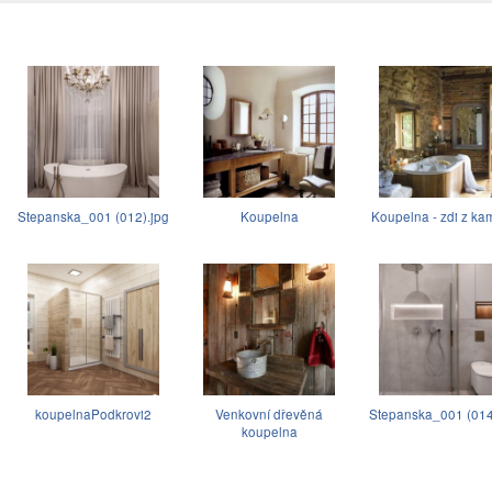
Stepanska_001 (012).jpg
Koupelna
Koupelna - zdi z k
koupelnaPodkrovi2
Venkovní dřevěná
Stepanska_001 (014
koupelna