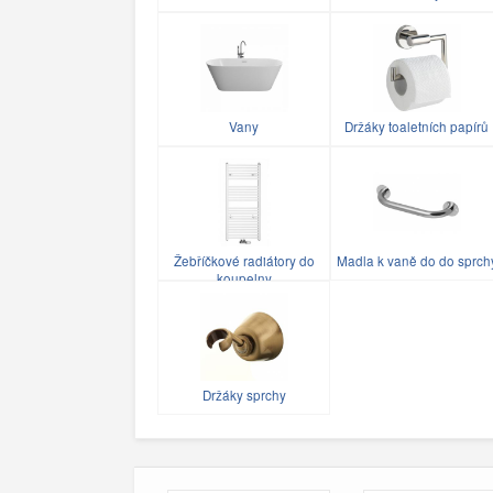
Vany
Držáky toaletních papírů
Žebříčkové radiátory do
Madla k vaně do do sprch
koupelny
Držáky sprchy