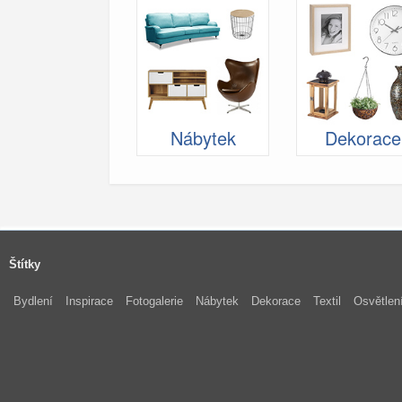
Nábytek
Dekorace
Štítky
Bydlení
Inspirace
Fotogalerie
Nábytek
Dekorace
Textil
Osvětlen