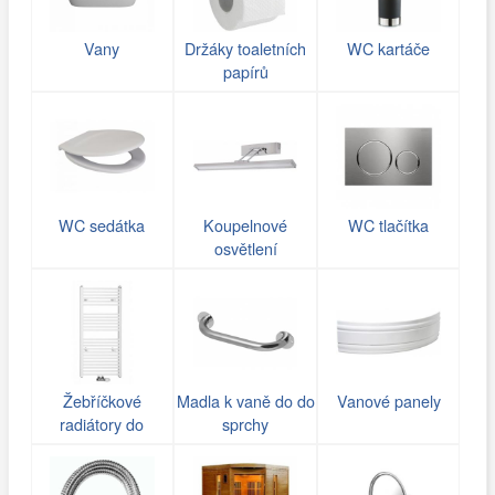
Vany
Držáky toaletních
WC kartáče
papírů
WC sedátka
Koupelnové
WC tlačítka
osvětlení
Žebříčkové
Madla k vaně do do
Vanové panely
radiátory do
sprchy
koupelny