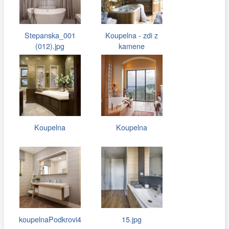
Stepanska_001
Koupelna - zdi z
(012).jpg
kamene
Koupelna
Koupelna
koupelnaPodkrovi4
15.jpg