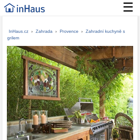
☰
InHaus.cz
›
Zahrada
›
Provence
›
Zahradní kuchyně s
grilem