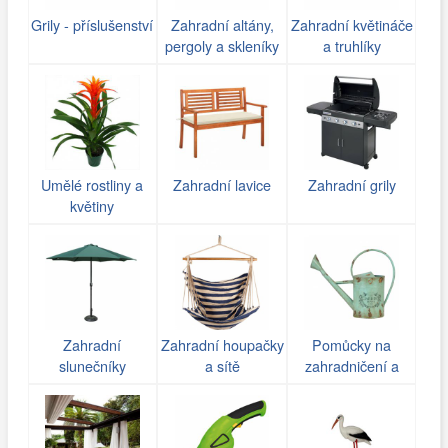
Grily - příslušenství
Zahradní altány,
Zahradní květináče
pergoly a skleníky
a truhlíky
Umělé rostliny a
Zahradní lavice
Zahradní grily
květiny
Zahradní
Zahradní houpačky
Pomůcky na
slunečníky
a sítě
zahradničení a
zavlažování