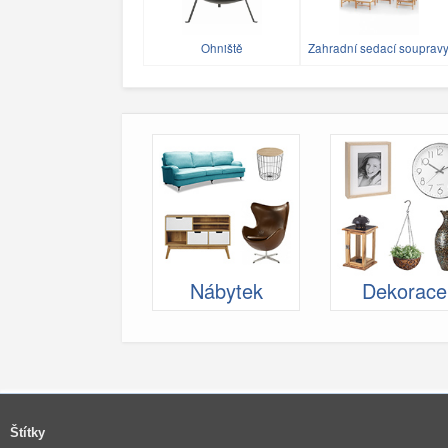
Ohniště
Zahradní sedací souprav
Nábytek
Dekorace
Štítky