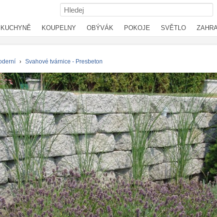
KUCHYNĚ
KOUPELNY
OBÝVÁK
POKOJE
SVĚTLO
ZAHR
derní
›
Svahové tvárnice - Presbeton