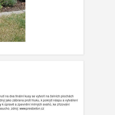
utí na dva finální kusy se vytvoří na čelních plochách
ný jako zábrana proti hluku, k pokrytí náspu a vytváření
y k úpravě a zpevnění mírných svahů, ke zřizování
asucho. zdroj: www.presbeton.cz