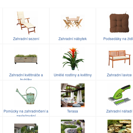
Zahradní sezení
Zahradní nábytek
Podsedáky na žid
a
Zahradní květináče a
Umělé rostliny a květiny
Zahradní lavice
truhlíky
Pomůcky na zahradničení a
Terasa
Zahradní nářadí
zavlažování