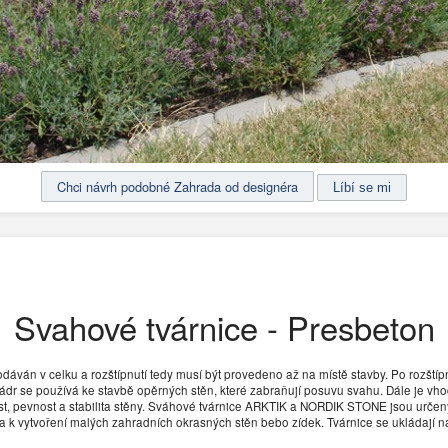
Chci návrh podobné Zahrada od designéra
Svahové tvárnice - Presbeton
dáván v celku a rozštípnutí tedy musí být provedeno až na místě stavby. Po rozštípn
ádr se používá ke stavbě opěrných stěn, které zabraňují posuvu svahu. Dále je vhod
t, pevnost a stabilita stěny. Sváhové tvárnice ARKTIK a NORDIK STONE jsou určen
 k vytvoření malých zahradních okrasných stěn bebo zídek. Tvárnice se ukládají n