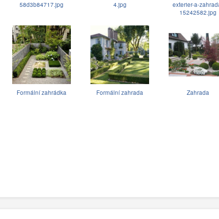
58d3b84717.jpg
4.jpg
exterier-a-zahrad
15242582.jpg
Formální zahrádka
Formální zahrada
Zahrada