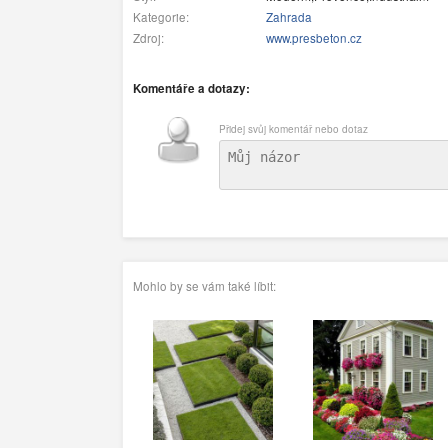
Kategorie:
Zahrada
Zdroj:
www.presbeton.cz
Komentáře a dotazy:
Přidej svůj komentář nebo dotaz
Mohlo by se vám také líbit: