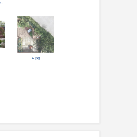
a-
4.jpg