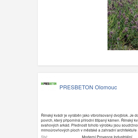
PRESBETON Olomouc
Římský kvádr je vyráběn jako vibrolisovaný dvojblok. Je do
povrch, který připomíná přírodní štípaný kámen. Římský kv
svahových arkád. Přednosti tohoto výrobku jsou soudržnos
mimoúrovňových ploch v městské a zahradní architektuře a
Styl:
Moderní,Provence,Industriální