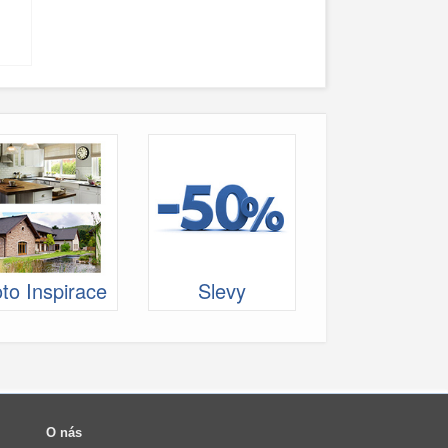
to Inspirace
Slevy
O nás