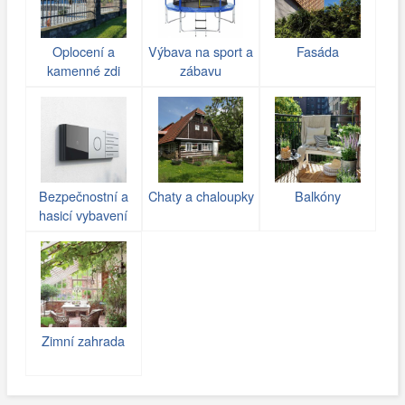
Oplocení a
Výbava na sport a
Fasáda
kamenné zdi
zábavu
(gabiony)
Bezpečnostní a
Chaty a chaloupky
Balkóny
hasicí vybavení
Zimní zahrada