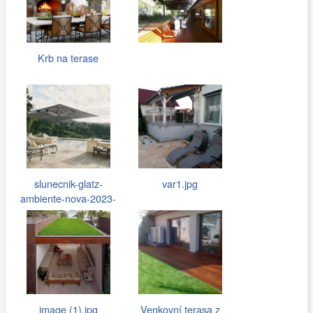
Krb na terase
slunecnik-glatz-
var1.jpg
ambiente-nova-2023-
1300x.jpg
image (1).jpg
Venkovní terasa z