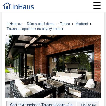
☰
InHaus.cz
›
Dům a okolí domu
›
Terasa
›
Moderní
›
Terasa s napojením na obytný prostor
Chci návrh podobné Terasa od designéra