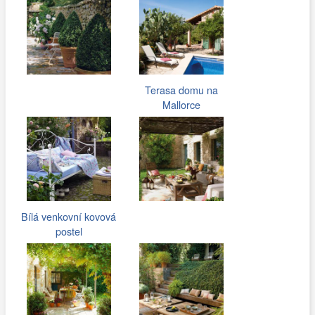
Terasa domu na
Mallorce
Bílá venkovní kovová
postel