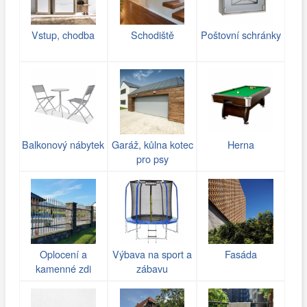
Vstup, chodba
Schodiště
Poštovní schránky
Balkonový nábytek
Garáž, kůlna kotec
Herna
pro psy
Oplocení a
Výbava na sport a
Fasáda
kamenné zdi
zábavu
(gabiony)