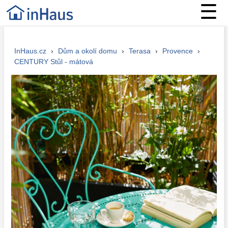
☰
InHaus.cz
›
Dům a okolí domu
›
Terasa
›
Provence
›
CENTURY Stůl - mátová