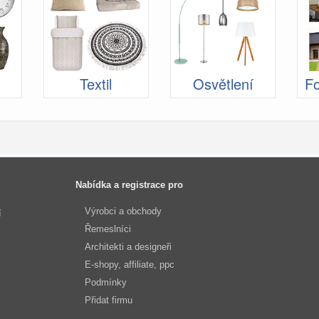
Textil
Osvětlení
Fo
Nabídka a registrace pro
Výrobci a obchody
í
Řemeslníci
Architekti a designeři
E-shopy, affiliate, ppc
Podmínky
Přidat firmu