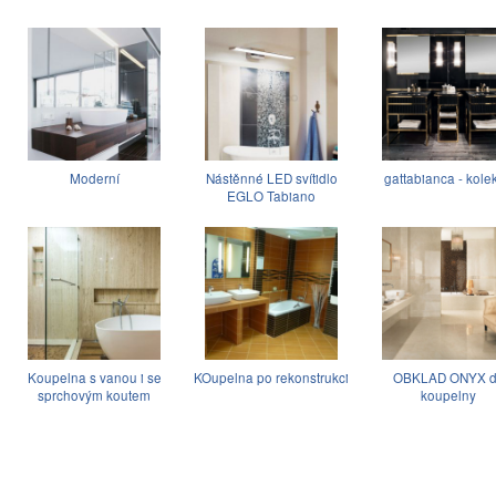
Moderní
Nástěnné LED svítidlo
gattabianca - kole
EGLO Tabiano
Koupelna s vanou i se
KOupelna po rekonstrukci
OBKLAD ONYX 
sprchovým koutem
koupelny