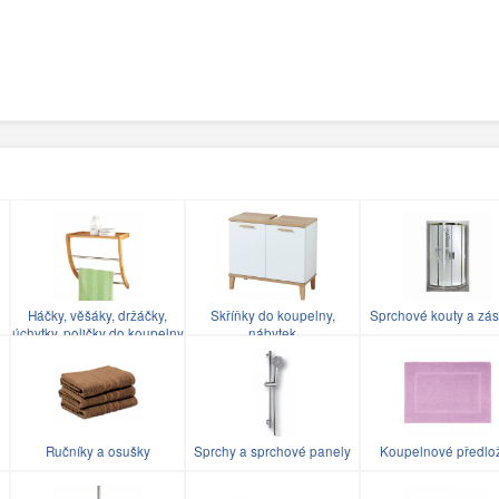
Háčky, věšáky, držáčky,
Skříňky do koupelny,
Sprchové kouty a zás
úchytky, poličky do koupelny
nábytek
Ručníky a osušky
Sprchy a sprchové panely
Koupelnové předlo