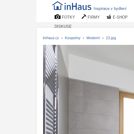
Inspirace v bydlení
FOTKY
FIRMY
E-SHOP
DISKUSE
InHaus.cz
›
Koupelny
›
Moderní
›
23.jpg