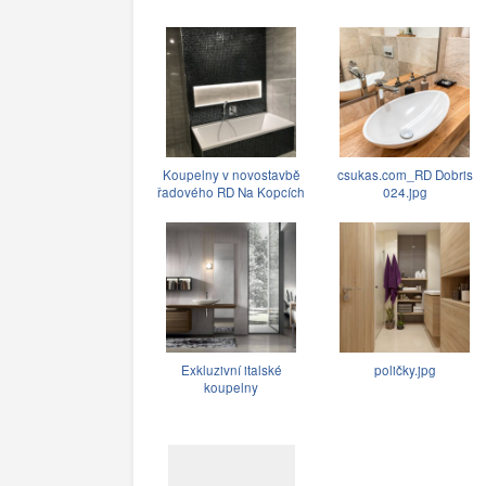
Koupelny v novostavbě
csukas.com_RD Dobris
řadového RD Na Kopcích
024.jpg
Exkluzivní italské
poličky.jpg
koupelny