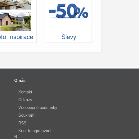
to Inspirace
Slevy
O nás
Kontakt
Odkazy
Všeobecné podmínky
Soukromí
RSS
Kurz fotografování
N