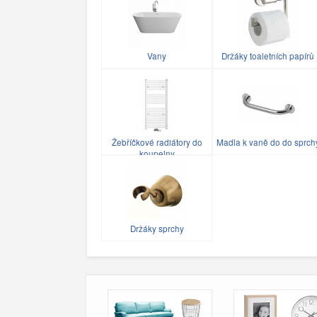
Vany
Držáky toaletních papírů
Žebříčkové radiátory do
Madla k vaně do do sprch
koupelny
Držáky sprchy