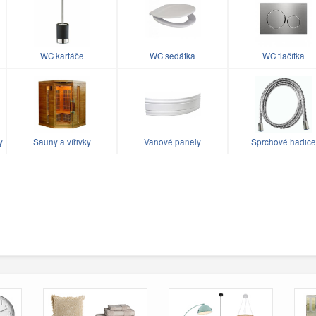
WC kartáče
WC sedátka
WC tlačítka
y
Sauny a vířivky
Vanové panely
Sprchové hadice