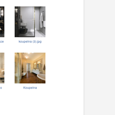
kce
koupelna (3).jpg
do
Koupelna