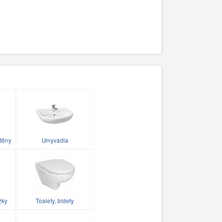
těny
Umyvadla
žky
Toalety, bidety