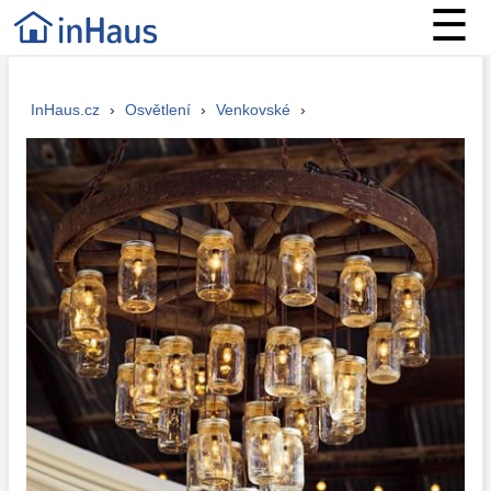
☰
InHaus.cz
›
Osvětlení
›
Venkovské
›