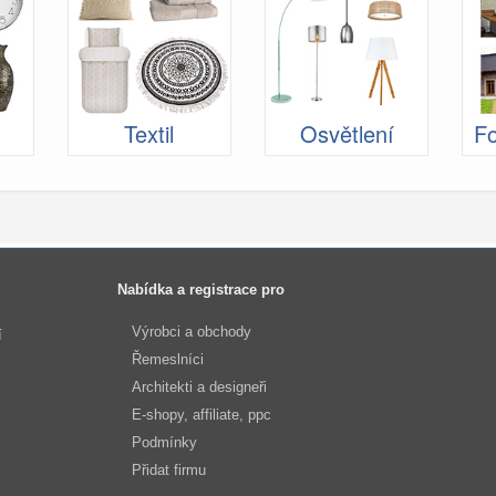
Textil
Osvětlení
Fo
Nabídka a registrace pro
Výrobci a obchody
í
Řemeslníci
Architekti a designeři
E-shopy, affiliate, ppc
Podmínky
Přidat firmu