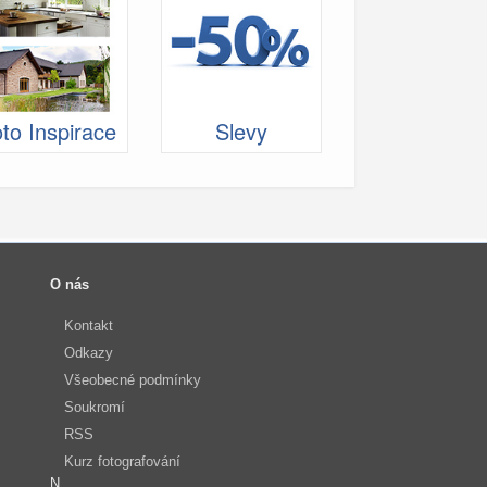
to Inspirace
Slevy
O nás
Kontakt
Odkazy
Všeobecné podmínky
Soukromí
RSS
Kurz fotografování
N