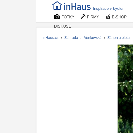
Inspirace v bydlení
FOTKY
FIRMY
E-SHOP
DISKUSE
InHaus.cz
›
Zahrada
›
Venkovská
›
Záhon u plotu