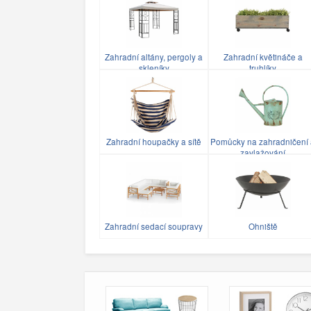
Zahradní altány, pergoly a
Zahradní květináče a
skleníky
truhlíky
Zahradní houpačky a sítě
Pomůcky na zahradničení 
zavlažování
Zahradní sedací soupravy
Ohniště