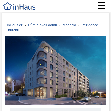
☰
InHaus.cz
›
Dům a okolí domu
›
Moderní
›
Rezidence
Churchill