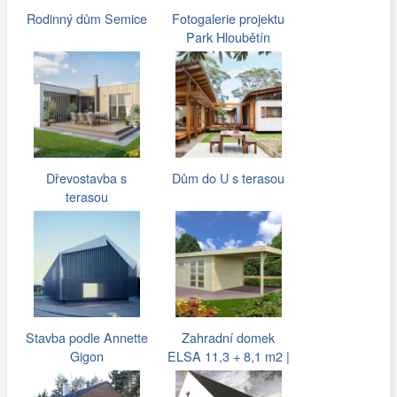
Rodinný dům Semice
Fotogalerie projektu
Park Hloubětín
Dřevostavba s
Dům do U s terasou
terasou
Stavba podle Annette
Zahradní domek
Gigon
ELSA 11,3 + 8,1 m2 |
Domky-Herold…