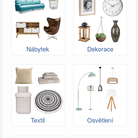
Nábytek
Dekorace
Textil
Osvětlení