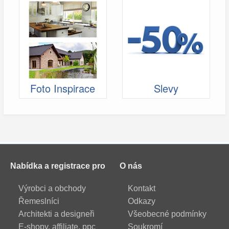
Foto Inspirace
Slevy
Nabídka a registrace pro
O nás
Výrobci a obchody
Kontakt
Řemeslníci
Odkazy
Architekti a designeři
Všeobecné podmínky
E-shopy, affiliate, ppc
Soukromí