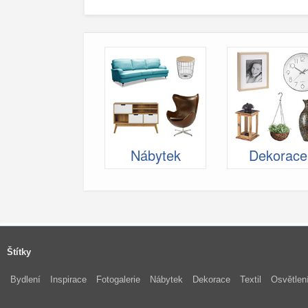
Nábytek
Dekorace
Štítky
Bydlení
Inspirace
Fotogalerie
Nábytek
Dekorace
Textil
Osvětlen