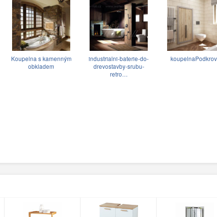
Koupelna s kamenným
industrialni-baterie-do-
koupelnaPodkrov
obkladem
drevostavby-srubu-
retro…