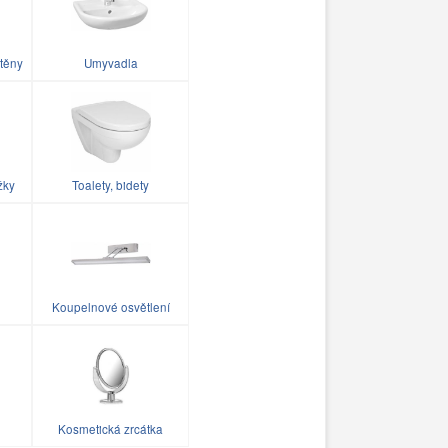
těny
Umyvadla
žky
Toalety, bidety
Koupelnové osvětlení
Kosmetická zrcátka