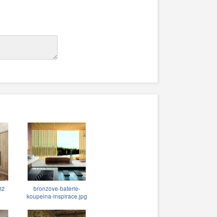
i2
bronzove-baterie-
koupelna-inspirace.jpg