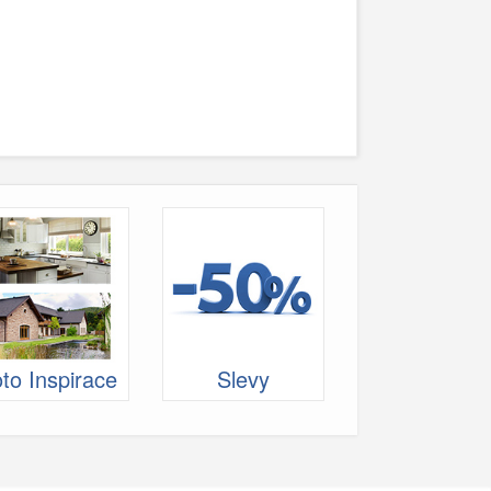
to Inspirace
Slevy