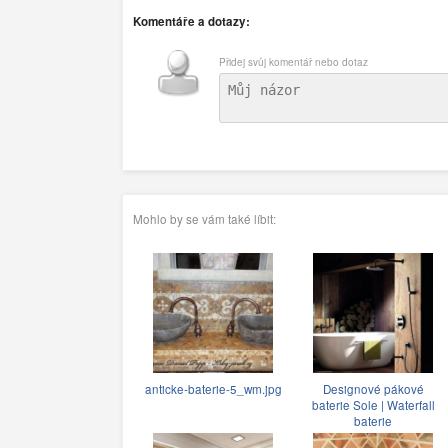
Komentáře a dotazy:
Přidej svůj komentář nebo dotaz
Mohlo by se vám také líbit:
anticke-baterie-5_wm.jpg
Designové pákové
baterie Sole | Waterfall
baterie