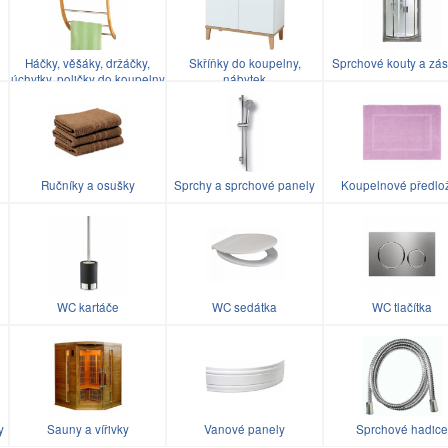
Háčky, věšáky, držáčky,
Skříňky do koupelny,
Sprchové kouty a zás
úchytky, poličky do koupelny
nábytek
Ručníky a osušky
Sprchy a sprchové panely
Koupelnové předlo
WC kartáče
WC sedátka
WC tlačítka
y
Sauny a vířivky
Vanové panely
Sprchové hadice