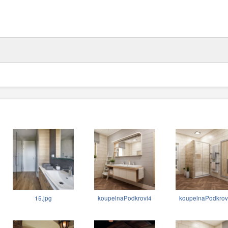
15.jpg
koupelnaPodkrovi4
koupelnaPodkrov