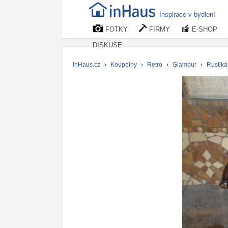
Inspirace v bydlení
FOTKY
FIRMY
E-SHOP
DISKUSE
InHaus.cz
›
Koupelny
›
Retro
›
Glamour
›
Rustiká