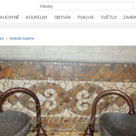
KUCHYNĚ
KOUPELNY
OBÝVÁK
POKOJE
SVĚTLO
ZAHR
lní
›
Antické baterie