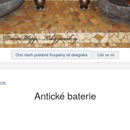
Chci návrh podobné Koupelny od designéra
ice
Antické baterie