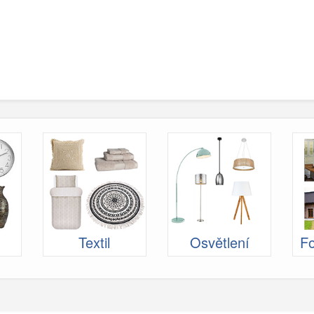
Textil
Osvětlení
Fo