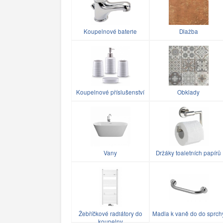
Koupelnové baterie
Dlažba
Koupelnové příslušenství
Obklady
Vany
Držáky toaletních papírů
Žebříčkové radiátory do
Madla k vaně do do sprch
koupelny