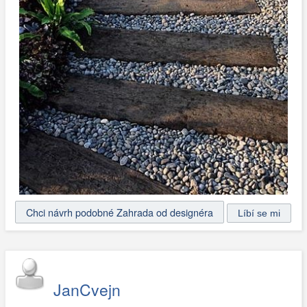
Chci návrh podobné Zahrada od designéra
JanCvejn