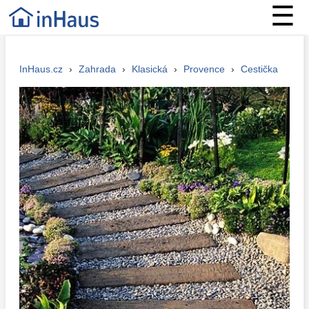
☰
InHaus.cz
›
Zahrada
›
Klasická
›
Provence
›
Cestička