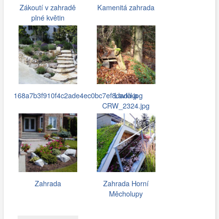
Zákoutí v zahradě
Kamenitá zahrada
plné květin
168a7b3f910f4c2ade4ec0bc7ef8dada.jpg
Lavička
CRW_2324.jpg
Zahrada
Zahrada Horní
Měcholupy