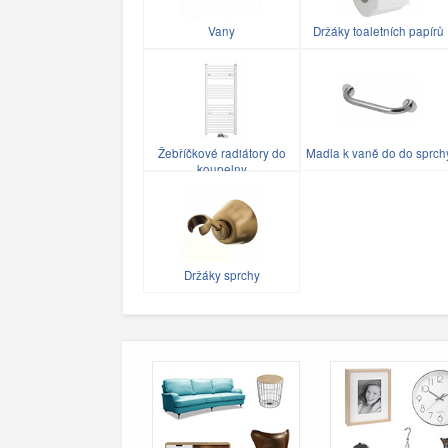
Vany
Držáky toaletních papírů
Žebříčkové radiátory do
Madla k vaně do do sprch
koupelny
Držáky sprchy