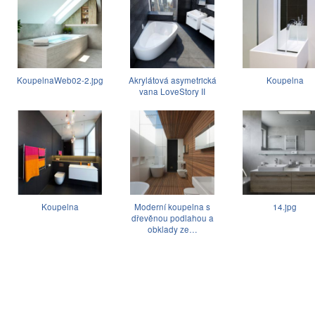
KoupelnaWeb02-2.jpg
Akrylátová asymetrická
Koupelna
vana LoveStory II
Koupelna
Moderní koupelna s
14.jpg
dřevěnou podlahou a
obklady ze…