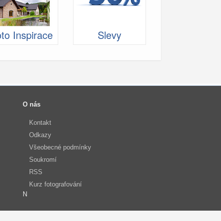
to Inspirace
Slevy
O nás
Kontakt
Odkazy
Všeobecné podmínky
Soukromí
RSS
Kurz fotografování
N