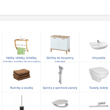
Háčky, věšáky, držáčky,
Skříňky do koupelny,
Umyvadla
úchytky, poličky do koupelny
nábytek
Ručníky a osušky
Sprchy a sprchové panely
Toalety, bidety