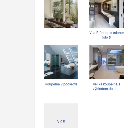
Vila Průhonice interiér
foto 5
Koupelna v podkroví
Veliká koupelna s
výhledem do atria
VÍCE