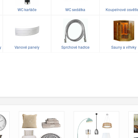
WC kartáče
WC sedátka
Koupelnové osvětl
y
Vanové panely
Sprchové hadice
Sauny a vířivky