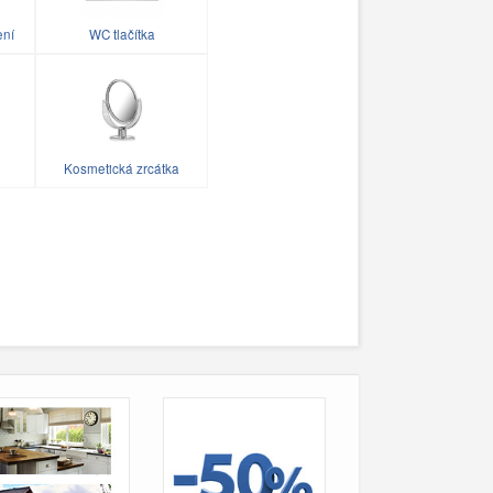
ení
WC tlačítka
Kosmetická zrcátka