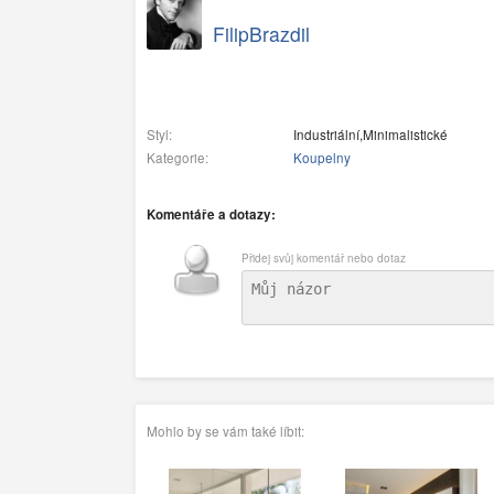
FilipBrazdil
Styl:
Industriální,Minimalistické
Kategorie:
Koupelny
Komentáře a dotazy:
Přidej svůj komentář nebo dotaz
Mohlo by se vám také líbit: