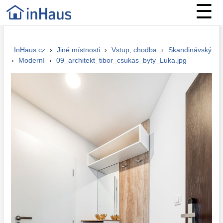
☰
InHaus.cz
›
Jiné místnosti
›
Vstup, chodba
›
Skandinávský
›
Moderní
›
09_architekt_tibor_csukas_byty_Luka.jpg