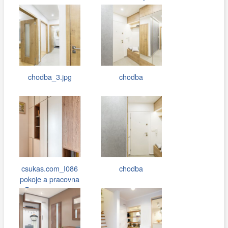
chodba_3.jpg
chodba
csukas.com_I086
chodba
pokoje a pracovna
Beroun 008.jpg