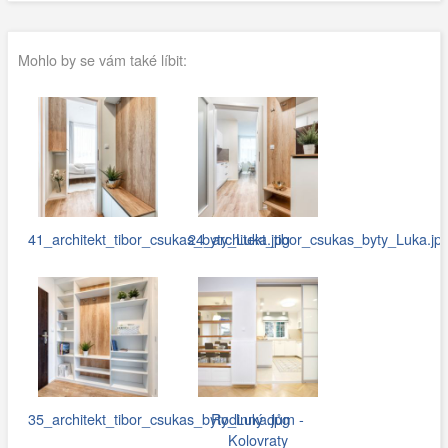
Mohlo by se vám také líbit:
41_architekt_tibor_csukas_byty_Luka.jpg
24_architekt_tibor_csukas_byty_Luka.jp
35_architekt_tibor_csukas_byty_Luka.jpg
Rodinný dům -
Kolovraty