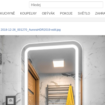
KUCHYNĚ
KOUPELNY
OBÝVÁK
POKOJE
SVĚTLO
ZAHR
2018-12-26_001270_AuroraHDR2019-edit.jpg