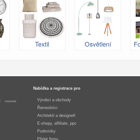
Textil
Osvětlení
Fo
Nabídka a registrace pro
Výrobci a obchody
í
mezonet
Řemeslníci
Architekti a designeři
E-shopy, affiliate, ppc
Podmínky
Přidat firmu