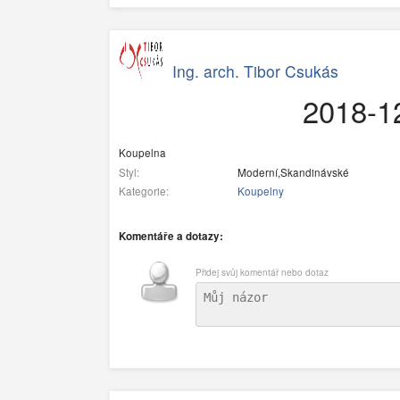
Ing. arch. Tibor Csukás
2018-1
Koupelna
Styl:
Moderní,Skandinávské
Kategorie:
Koupelny
Komentáře a dotazy:
Přidej svůj komentář nebo dotaz