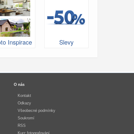
to Inspirace
Slevy
O nás
Kontakt
Odkazy
Všeobecné podmínky
Soukromí
RSS
Kurz fotografování