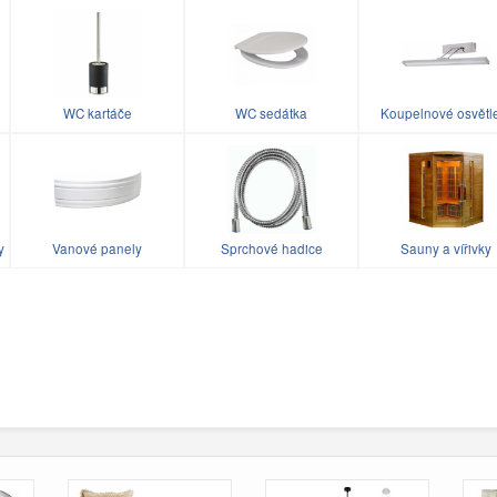
WC kartáče
WC sedátka
Koupelnové osvětl
y
Vanové panely
Sprchové hadice
Sauny a vířivky