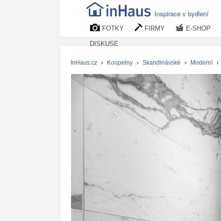
Inspirace v bydlení
FOTKY
FIRMY
E-SHOP
DISKUSE
InHaus.cz
›
Koupelny
›
Skandinávské
›
Moderní
›