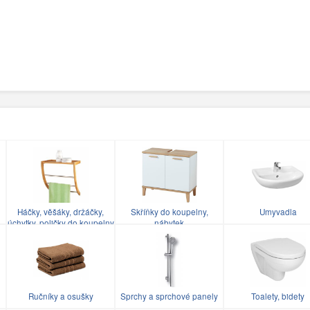
Háčky, věšáky, držáčky,
Skříňky do koupelny,
Umyvadla
úchytky, poličky do koupelny
nábytek
Ručníky a osušky
Sprchy a sprchové panely
Toalety, bidety