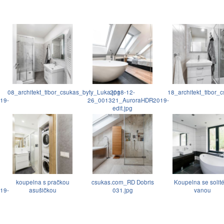
08_architekt_tibor_csukas_byty_Luka.jpg
2018-12-
18_architekt_tibor_
19-
26_001321_AuroraHDR2019-
edit.jpg
koupelna s pračkou
csukas.com_RD Dobris
Koupelna se solité
19-
asušičkou
031.jpg
vanou