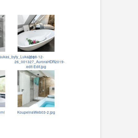
csukas_byty_Luka.jpg
2018-12-
26_001327_AuroraHDR2019-
edit-Edit.jpg
rní
KoupelnaWeb03-2.jpg