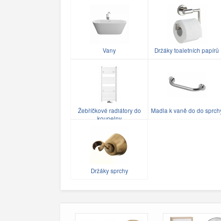
Vany
Držáky toaletních papírů
Žebříčkové radiátory do
Madla k vaně do do sprch
koupelny
Držáky sprchy