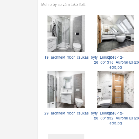
Mohlo by se vám také líbit:
19_architekt_tibor_csukas_byty_Luka.jpg
2018-12-
26_001315_AuroraHDR20
edit.jpg
29_architekt_tibor_csukas_byty_Luka.jpg
2018-12-
26_001332_AuroraHDR20
edit.jpg