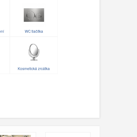
ení
WC tlačítka
Kosmetická zrcátka