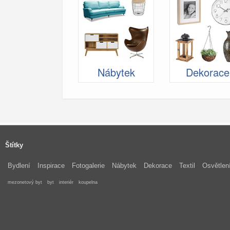
Nábytek
Dekorace
Štítky
Bydlení
Inspirace
Fotogalerie
Nábytek
Dekorace
Textil
Osvětlen
mezonetový byt
byt
interiér
koupelna