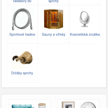
radiátory do
sprchy
koupelny
Sprchové hadice
Sauny a vířivky
Kosmetická zrcátka
Držáky sprchy