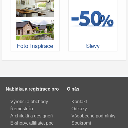
Foto Inspirace
Slevy
Nabídka a registrace pro
O nás
Výrobci a obchody
Kontakt
Řemeslníci
Odkazy
Architekti a designeři
Všeobecné podmínky
E-shopy, affiliate, ppc
Soukromí