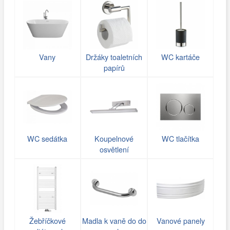
Vany
Držáky toaletních
WC kartáče
papírů
WC sedátka
Koupelnové
WC tlačítka
osvětlení
Žebříčkové
Madla k vaně do do
Vanové panely