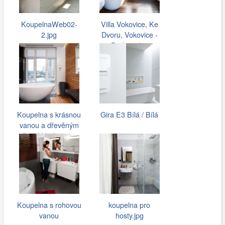
KoupelnaWeb02-
Villa Vokovice, Ke
2.jpg
Dvoru, Vokovice -
Praha 6 |…
Koupelna s krásnou
Gira E3 Bílá / Bílá
vanou a dřevěným
obkladem
Koupelna s rohovou
koupelna pro
vanou
hosty.jpg