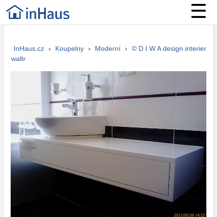
☰
InHaus.cz
›
Koupelny
›
Moderní
›
© D I W A design interier
waltr