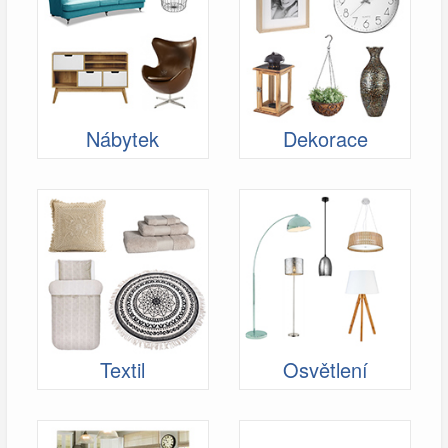
Nábytek
Dekorace
Textil
Osvětlení