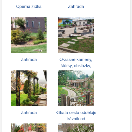
Opěrná zídka
Zahrada
Zahrada
Okrasné kameny,
štěrky, obklázky,
kostky či…
Zahrada
Klikatá cesta odděluje
trávník od
květinové…