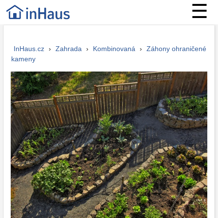
☰
InHaus.cz
›
Zahrada
›
Kombinovaná
›
Záhony ohraničené
kameny