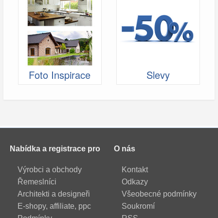
Foto Inspirace
Slevy
Nabídka a registrace pro
O nás
Výrobci a obchody
Kontakt
Řemeslníci
Odkazy
Architekti a designeři
Všeobecné podmínky
E-shopy, affiliate, ppc
Soukromí