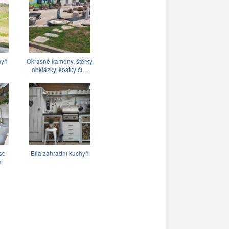
hyň
Okrasné kameny, štěrky,
obklázky, kostky či…
se
Bílá zahradní kuchyň
m