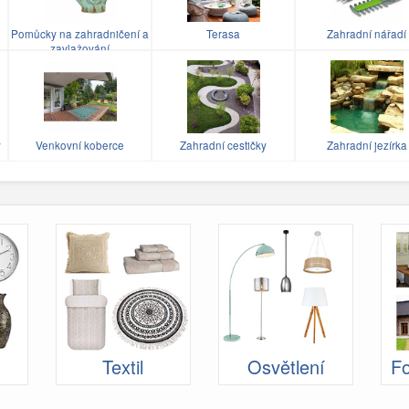
Pomůcky na zahradničení a
Terasa
Zahradní nářadí
zavlažování
y
Venkovní koberce
Zahradní cestičky
Zahradní jezírka
Textil
Osvětlení
Fo