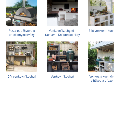
Pizza pec Riviera s
Venkovní kuchyně -
Bílá venkovní kuc
prosklenými dvířky
Šumava, Kašperské Hory
DIY venkovní kuchyň
Venkovní kuchyň
Venkovní kuchyň 
stříškou a dřeze