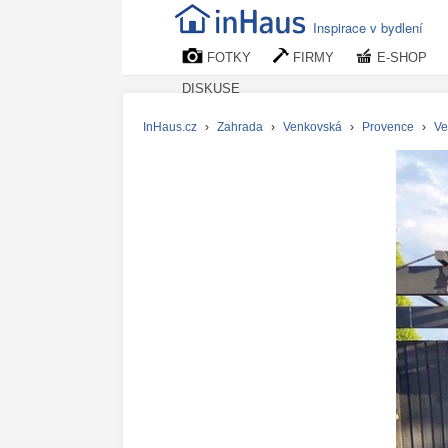
Inspirace v bydlení
FOTKY
FIRMY
E-SHOP
DISKUSE
InHaus.cz
›
Zahrada
›
Venkovská
›
Provence
›
Ve