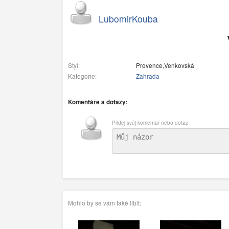
LubomirKouba
Styl:
Provence,Venkovská
Kategorie:
Zahrada
Komentáře a dotazy:
Přidej svůj komentář nebo dotaz
Mohlo by se vám také líbit: