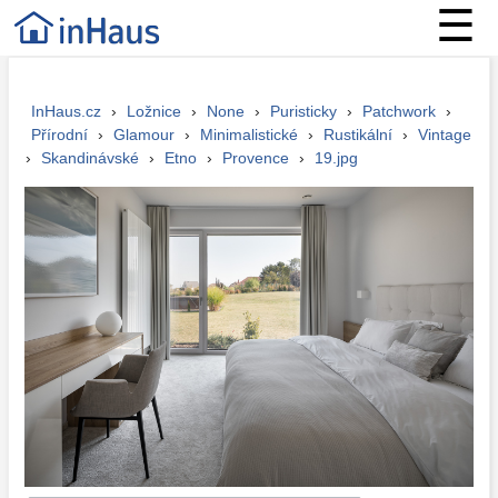
☰
InHaus.cz
›
Ložnice
›
None
›
Puristicky
›
Patchwork
›
Přírodní
›
Glamour
›
Minimalistické
›
Rustikální
›
Vintage
›
Skandinávské
›
Etno
›
Provence
›
19.jpg