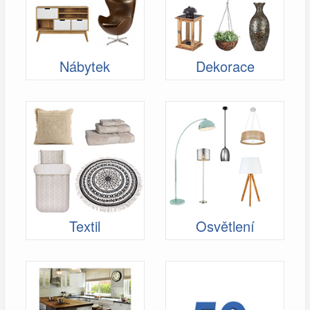
Nábytek
Dekorace
Textil
Osvětlení