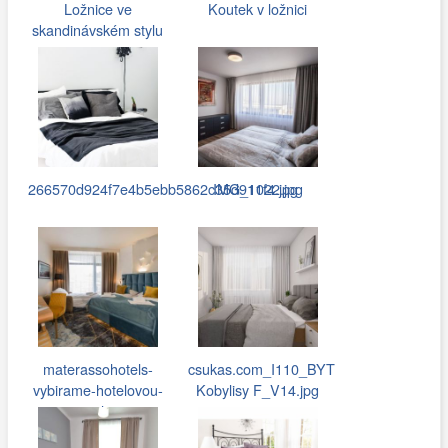
Ložnice ve
Koutek v ložnici
skandinávském stylu
266570d924f7e4b5ebb5862c35d911f4.jpg
IMG_1022.jpg
materassohotels-
csukas.com_I110_BYT
vybirame-hotelovou-
Kobylisy F_V14.jpg
postel-s…