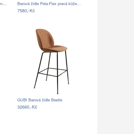
Philips 8720169266490 venkovní nástěnné…
Barová židle Pela-Flex pravá kůže…
7580,-Kč
GUBI Barová židle Beetle
32660,-Kč