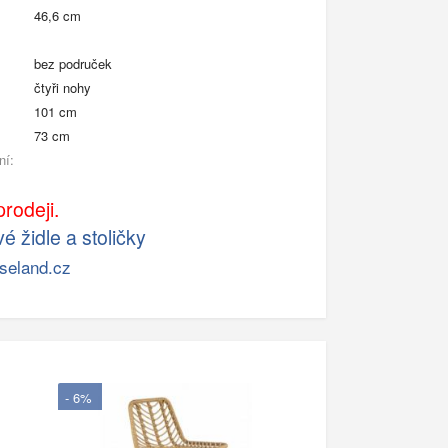
46,6 cm
bez područek
čtyři nohy
101 cm
73 cm
ní:
rodeji.
é židle a stoličky
seland.cz
- 6%