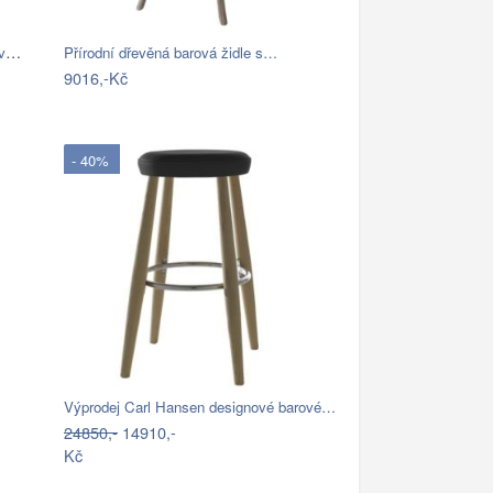
Barová židle 45x105x45 Hina z mangového…
Přírodní dřevěná barová židle s…
9016,-Kč
- 40%
Výprodej Carl Hansen designové barové…
24850,-
14910,-
Kč