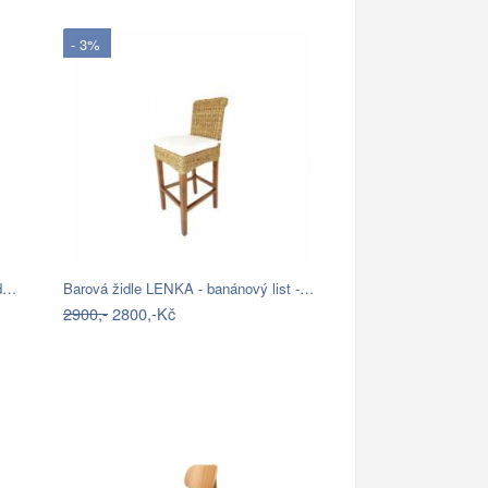
- 3%
ld…
Barová židle LENKA - banánový list -…
2900,-
2800,-Kč