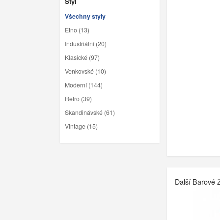
Styl
Všechny styly
Etno (13)
Industriální (20)
Klasické (97)
Venkovské (10)
Moderní (144)
Retro (39)
Skandinávské (61)
Vintage (15)
Další Barové ži