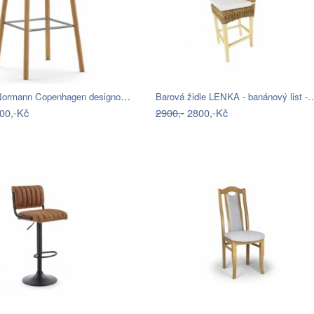
Výprodej Normann Copenhagen designové…
Barová židle LENKA - banánový list -
00,-Kč
2900,-
2800,-Kč