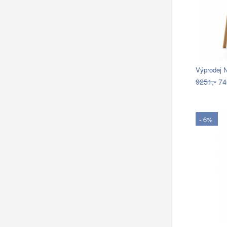
9251,-
74
- 6%