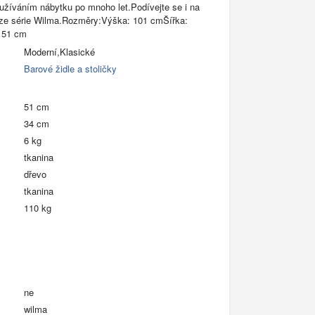
užíváním nábytku po mnoho let.Podívejte se i na
e ze série Wilma.Rozměry:Výška: 101 cmŠířka:
 51 cm
Moderní,Klasické
Barové židle a stoličky
51 cm
34 cm
6 kg
tkanina
dřevo
tkanina
110 kg
ne
wilma