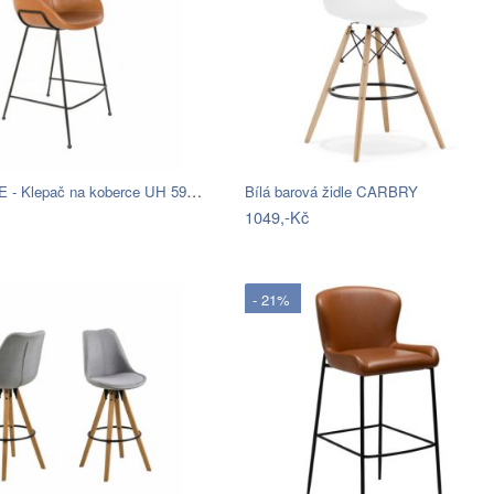
PROHOME - Klepač na koberce UH 59x19cm
Bílá barová židle CARBRY
1049,-Kč
- 21%