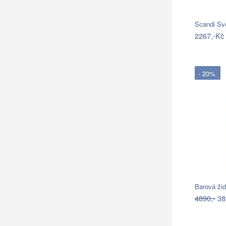
Scandi Sv
2267,-Kč
- 20%
4890,-
38