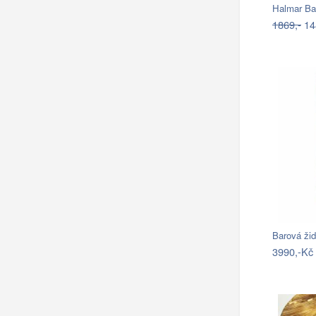
Halmar Ba
1869,-
14
Barová ži
3990,-Kč