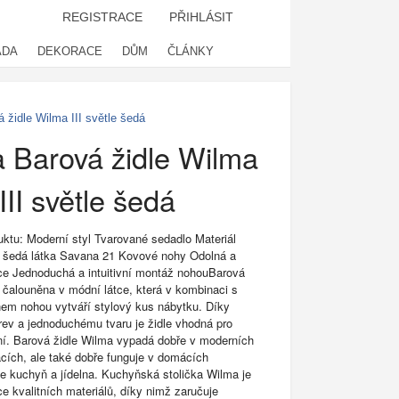
REGISTRACE
PŘIHLÁSIT
ADA
DEKORACE
DŮM
ČLÁNKY
 židle Wilma III světle šedá
 Barová židle Wilma
III světle šedá
uktu: Moderní styl Tvarované sedadlo Materiál
e šedá látka Savana 21 Kovové nohy Odolná a
kce Jednoduchá a intuitivní montáž nohouBarová
e čalouněna v módní látce, která v kombinaci s
em nohou vytváří stylový kus nábytku. Díky
arev a jednoduchému tvaru je židle vhodná pro
í. Barová židle Wilma vypadá dobře v moderních
acích, ale také dobře funguje v domácích
je kuchyň a jídelna. Kuchyňská stolička Wilma je
e kvalitních materiálů, díky nimž zaručuje