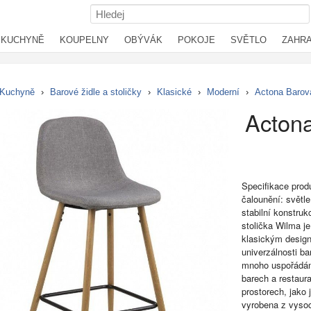
KUCHYNĚ
KOUPELNY
OBÝVÁK
POKOJE
SVĚTLO
ZAHR
Kuchyně
›
Barové židle a stoličky
›
Klasické
›
Moderní
›
Actona Barová
Actona
Specifikace prod
čalounění: světl
stabilní konstru
stolička Wilma j
klasickým design
univerzálnosti b
mnoho uspořádán
barech a restaur
prostorech, jako 
vyrobena z vysoc