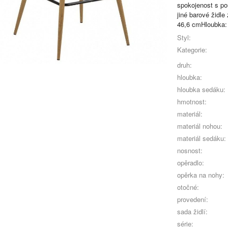
spokojenost s po
jiné barové židl
46,6 cmHloubka:
Styl:
Kategorie:
druh:
hloubka:
hloubka sedáku:
hmotnost:
materiál:
materiál nohou:
materiál sedáku:
nosnost:
opěradlo:
opěrka na nohy:
otočné:
provedení:
sada židlí:
série: