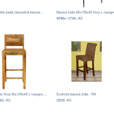
ětle šedá čalouněná barová…
4790,-
3790,-Kč
Barová židle Hina 45x105x45 z mangového…
Exotická barová židle - RK
90,-Kč
3509,-Kč