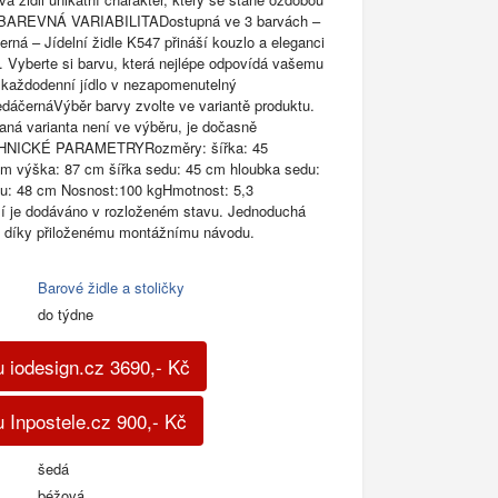
i.BAREVNÁ VARIABILITADostupná ve 3 barvách –
rná – Jídelní židle K547 přináší kouzlo a eleganci
. Vyberte si barvu, která nejlépe odpovídá vašemu
 každodenní jídlo v nezapomenutelný
dáčernáVýběr barvy zvolte ve variantě produktu.
ná varianta není ve výběru, je dočasně
HNICKÉ PARAMETRYRozměry: šířka: 45
cm výška: 87 cm šířka sedu: 45 cm hloubka sedu:
u: 48 cm Nosnost:100 kgHmotnost: 5,3
je dodáváno v rozloženém stavu. Jednoduchá
 díky přiloženému montážnímu návodu.
Barové židle a stoličky
do týdne
 iodesign.cz
3690
,-
Kč
 Inpostele.cz
900
,-
Kč
šedá
béžová