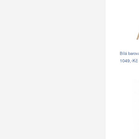
Bílá baro
1049,-Kč