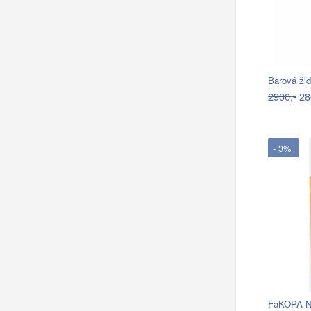
Barová ži
2900,-
28
- 3%