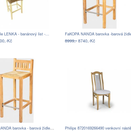
dle LENKA - banánový list -…
00,-Kč
8999,-
8740,-Kč
FaKOPA NANDA barovka - barová židle z…