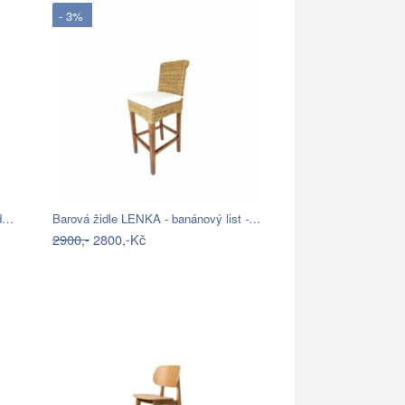
- 3%
ld…
Barová židle LENKA - banánový list -…
2900,-
2800,-Kč