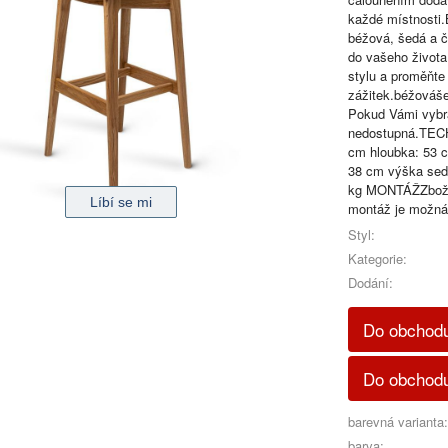
každé místnost
béžová, šedá a če
do vašeho života
stylu a proměňte
zážitek.béžováše
Pokud Vámi vybra
nedostupná.TEC
cm hloubka: 53 
38 cm výška sed
kg MONTÁŽZboží 
montáž je možná
Styl:
Kategorie:
Dodání:
Do obchodu
Do obchodu
barevná varianta:
barva: