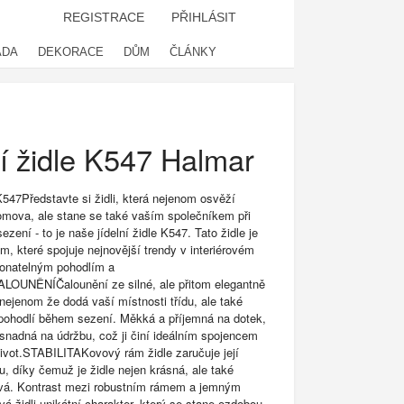
REGISTRACE
PŘIHLÁSIT
ADA
DEKORACE
DŮM
ČLÁNKY
ní židle K547 Halmar
47Představte si židli, která nejenom osvěží
mova, ale stane se také vaším společníkem při
ení - to je naše jídelní židle K547. Tato židle je
, které spojuje nejnovější trendy v interiérovém
konatelným pohodlím a
ČALOUNĚNÍČalounění ze silné, ale přitom elegantně
 nejenom že dodá vaší místnosti třídu, ale také
 pohodlí během sezení. Měkká a příjemná na dotek,
 snadná na údržbu, což ji činí ideálním spojencem
ivot.STABILITAKovový rám židle zaručuje její
tu, díky čemuž je židle nejen krásná, ale také
ivá. Kontrast mezi robustním rámem a jemným
á židli unikátní charakter, který se stane ozdobou