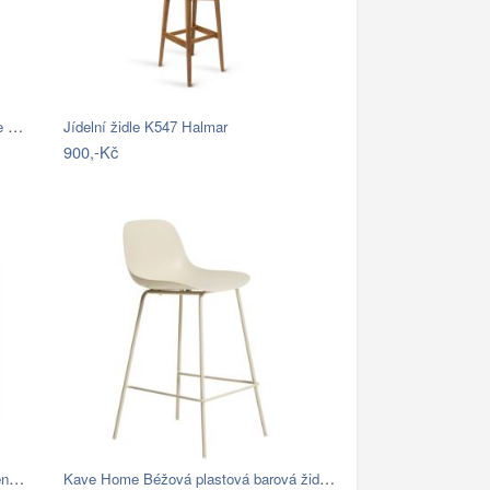
FaKOPA NANDA barovka -barová židle z…
Jídelní židle K547 Halmar
900,-Kč
Philips 8720169266490 venkovní nástěnné…
Kave Home Béžová plastová barová židle…