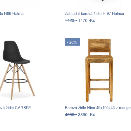
dle H86 Halmar
Zahradní barová židle H-97 Halmar
1423,-
1470,-Kč
- 20%
ová židle CARBRY
4890,-
3890,-Kč