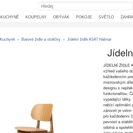
KUCHYNĚ
KOUPELNY
OBÝVÁK
POKOJE
SVĚTLO
ZAHR
Kuchyně
›
Barové židle a stoličky
›
Jídelní židle K547 Halmar
Jídel
JÍDELNÍ ŽIDLE K5
vzhled vašeho do
každodenním posez
mistrovským dílem
designu s nepře
funkcionalitou. 
vypadající látky,
nabízí optimální
zároveň je velmi
pro každodenní ž
pevnost a stabili
odolná a spolehl
čalouněním dodáv