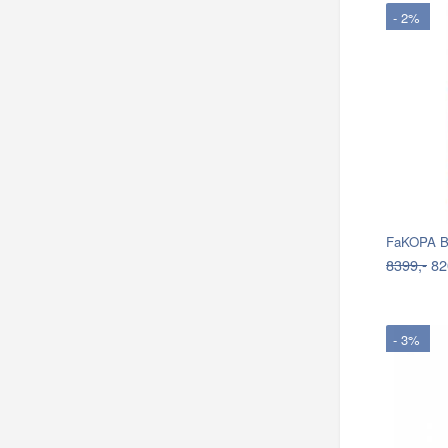
- 2%
FaKOPA Ba
8399,-
82
- 3%