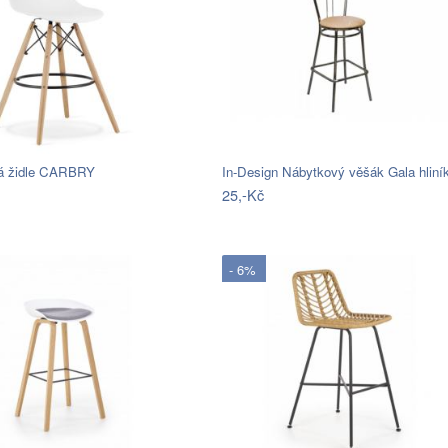
vá židle CARBRY
In-Design Nábytkový věšák Gala hlin
25,-Kč
- 6%