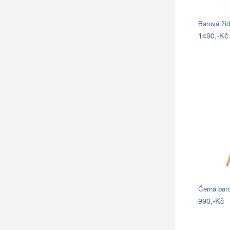
Barová ži
1490,-Kč
Černá bar
990,-Kč