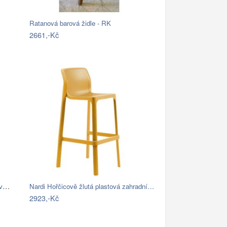
Ratanová barová židle - RK
2661,-Kč
Barová židle Hina 45x105x45 z mangového…
Nardi Hořčicově žlutá plastová zahradní…
2923,-Kč