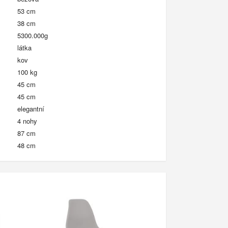
53 cm
38 cm
5300.000g
látka
kov
100 kg
45 cm
45 cm
elegantní
4 nohy
87 cm
48 cm