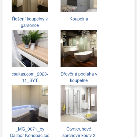
Řešení koupelny v
Koupelna
garsonce
csukas.com_2023-
Dřevěná podlaha v
11_BYT
koupelně
Hostivar_066.jpg
_MG_0071_by
Čtvrtkruhové
Dalibor Konopac.jpg
sprchové kouty 2