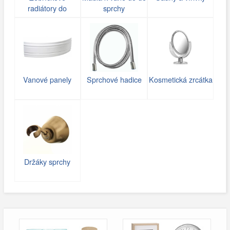
radiátory do
sprchy
koupelny
Vanové panely
Sprchové hadice
Kosmetická zrcátka
Držáky sprchy