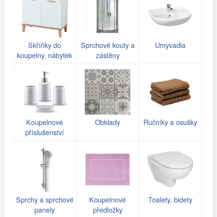
Skříňky do
Sprchové kouty a
Umyvadla
koupelny, nábytek
zástěny
Koupelnové
Obklady
Ručníky a osušky
příslušenství
Sprchy a sprchové
Koupelnové
Toalety, bidety
panely
předložky