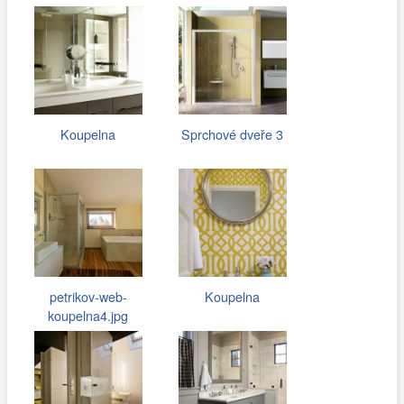
Koupelna
Sprchové dveře 3
petrikov-web-
Koupelna
koupelna4.jpg