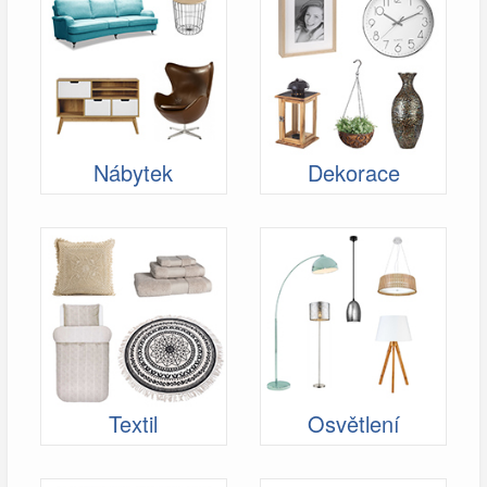
Nábytek
Dekorace
Textil
Osvětlení