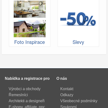
Foto Inspirace
Slevy
Nabídka a registrace pro
O nás
Výrobci a obchody
Kontakt
Řemeslníci
Odkazy
Architekti a designeři
Všeobecné podmínky
E-shopy, affiliate, ppc
Soukromí