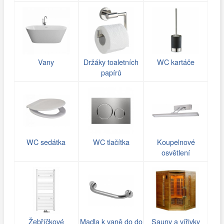
Vany
Držáky toaletních
WC kartáče
papírů
WC sedátka
WC tlačítka
Koupelnové
osvětlení
Žebříčkové
Madla k vaně do do
Sauny a vířivky