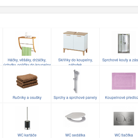
Háčky, věšáky, držáčky,
Skříňky do koupelny,
Sprchové kouty a zás
úchytky, poličky do koupelny
nábytek
Ručníky a osušky
Sprchy a sprchové panely
Koupelnové předlo
WC kartáče
WC sedátka
WC tlačítka