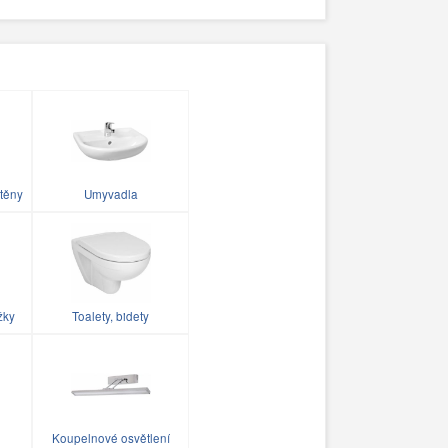
těny
Umyvadla
žky
Toalety, bidety
Koupelnové osvětlení