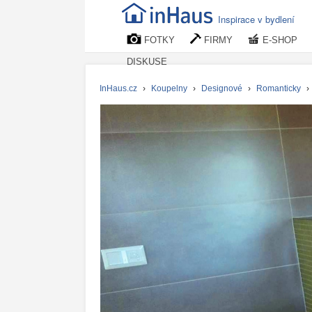
Inspirace v bydlení
FOTKY
FIRMY
E-SHOP
DISKUSE
InHaus.cz
›
Koupelny
›
Designové
›
Romanticky
›