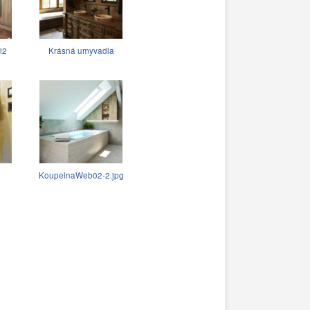
i2
Krásná umyvadla
KoupelnaWeb02-2.jpg