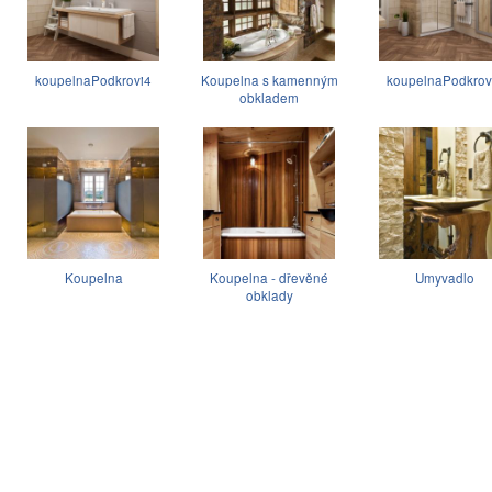
koupelnaPodkrovi4
Koupelna s kamenným
koupelnaPodkrov
obkladem
Koupelna
Koupelna - dřevěné
Umyvadlo
obklady