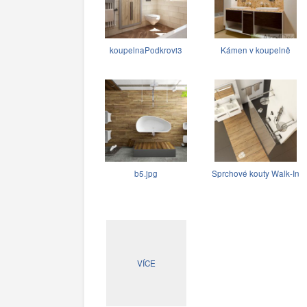
koupelnaPodkrovi3
Kámen v koupelně
b5.jpg
Sprchové kouty Walk-In
VÍCE