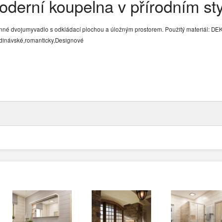
oderní koupelna v přírodním sty
né dvojumyvadlo s odkládací plochou a úložným prostorem. Použitý materiál: 
dinávské,romanticky,Designové