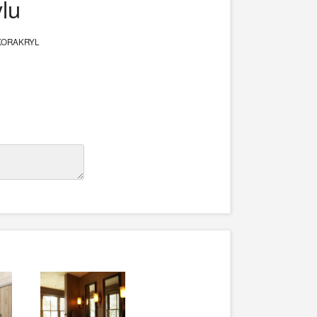
lu
DEKORAKRYL