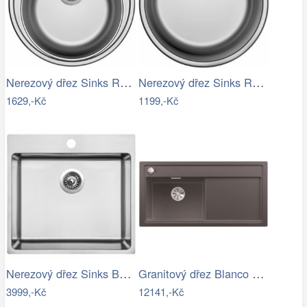
Nerezový dřez Sinks ROUND 510 V 0,6mm…
Nerezový dřez Sinks ROUND 450 M 0,6mm…
1629,-Kč
1199,-Kč
Nerezový dřez Sinks BLOCKER 550 V 1mm…
Granitový dřez Blanco ZENAR XL 6 S…
3999,-Kč
12141,-Kč