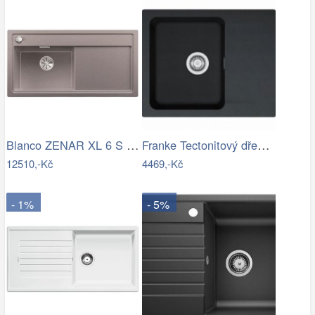
Blanco ZENAR XL 6 S InFino Silgranit…
Franke Tectonitový dřez OID 611-62,…
12510,-Kč
4469,-Kč
- 1%
- 5%