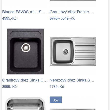
Blanco FAVOS mini Silgranit jasmín…
Granitový dřez Franke MRG 611-62 Šedý…
4995,-Kč
6776,-
5549,-Kč
Granitový dřez Sinks CLASSIC 400…
Nerezový dřez Sinks STAR 780 V 0,6mm…
3999,-Kč
1789,-Kč
- 5%