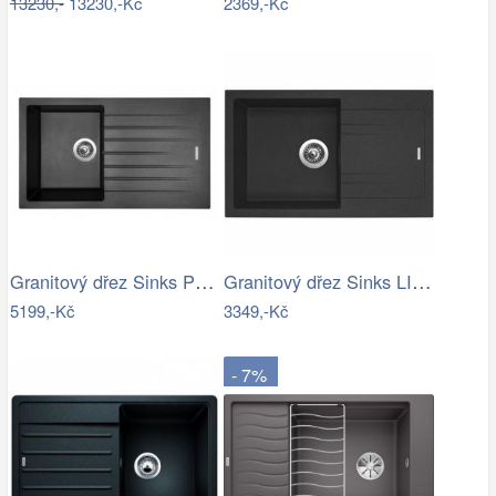
13230,-
13230,-Kč
2369,-Kč
Granitový dřez Sinks PERFECTO 860…
Granitový dřez Sinks LINEA 780 N…
5199,-Kč
3349,-Kč
- 7%