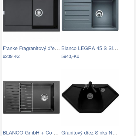
Franke Fragranitový dřez MRG 611, 78x50…
Blanco LEGRA 45 S Silgranit aluminium…
6209,-Kč
5940,-Kč
BLANCO GmbH + Co KG Granitový dřez…
Granitový dřez Sinks NAIKY 980…