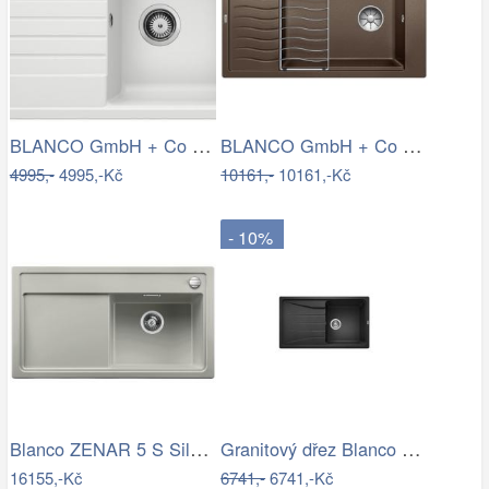
BLANCO GmbH + Co KG Granitový dřez…
BLANCO GmbH + Co KG Granitový dřez…
4995,-
4995,-Kč
10161,-
10161,-Kč
- 10%
Blanco ZENAR 5 S Silgranit perlově šedá…
Granitový dřez Blanco SONA 45 S…
16155,-Kč
6741,-
6741,-Kč