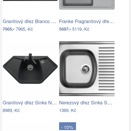
Granitový dřez Blanco ZIA XL 6 S…
Franke Fragranitový dřez BFG 611-62,…
7965,-
7965,-Kč
5687,-
5119,-Kč
Granitový dřez Sinks NAIKY 980 Granblack
Nerezový dřez Sinks SHORT 580 V 0,5mm…
8989,-Kč
1369,-Kč
- 10%