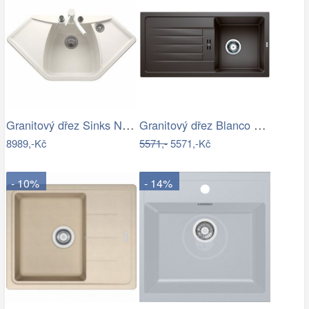
Granitový dřez Sinks NAIKY 980 Milk
Granitový dřez Blanco FAVUM 45 S káva…
8989,-Kč
5571,-
5571,-Kč
- 10%
- 14%