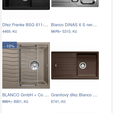
Dřez Franke BSG 611-62 onyx 114.0395.129
Blanco DINAS 6 S nerez kartáčovaný bez…
4469,-Kč
5670,-
5310,-Kč
- 10%
BLANCO GmbH + Co KG Granitový dřez…
Granitový dřez Blanco ZIA 5 S káva…
8901,-
8901,-Kč
6741,-Kč