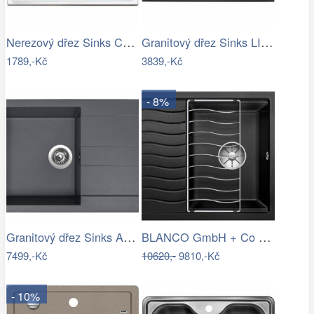
Nerezový dřez Sinks CLP-A 800 M 0,5mm…
Granitový dřez Sinks LINEA 780 N…
1789,-Kč
3839,-Kč
- 8%
Granitový dřez Sinks AMANDA 780 Titanium
BLANCO GmbH + Co KG Granitový dřez…
7499,-Kč
10620,-
9810,-Kč
- 10%