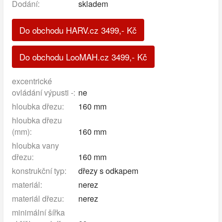
Dodání:
skladem
Do obchodu HARV.cz
3499
,-
Kč
Do obchodu LooMAH.cz
3499
,-
Kč
excentrické
ovládání výpusti -:
ne
hloubka dřezu:
160 mm
hloubka dřezu
(mm):
160 mm
hloubka vany
dřezu:
160 mm
konstrukční typ:
dřezy s odkapem
materiál:
nerez
materiál dřezu:
nerez
minimální šířka