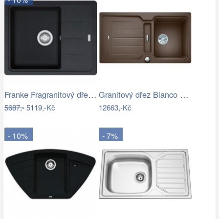
Franke Fragranitový dřez BFG 611-62,…
Granitový dřez Blanco CLASSIC Neo 5 S…
5687,-
5119,-Kč
12663,-Kč
- 10%
- 7%