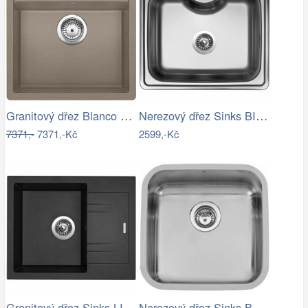
Granitový dřez Blanco DALAGO 5 tartufo…
Nerezový dřez Sinks BIGGER 600 V 0,8mm…
7371,-
7371,-Kč
2599,-Kč
Granitový dřez Sinks LINEA 600 N…
Nerezový dřez Sinks BAHIA 440 V 0,8mm…