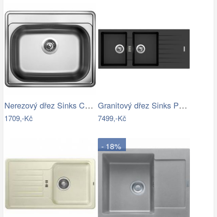
Nerezový dřez Sinks COMFORT 600 V 0,6mm…
Granitový dřez Sinks PERFECTO 1160 DUO…
1709,-Kč
7499,-Kč
- 18%