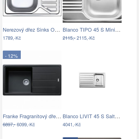
Nerezový dřez Sinks OKIO 650 M 0,6mm…
Blanco TIPO 45 S Mini Nerez přírodní…
1789,-Kč
2115,-
2115,-Kč
- 12%
Franke Fragranitový dřez BFG 611, 97x50…
Blanco LIVIT 45 S Salto Nerez…
6897,-
6099,-Kč
4041,-Kč