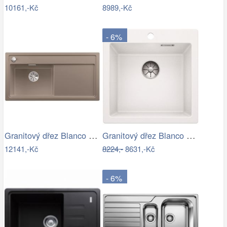
10161,-Kč
8989,-Kč
- 6%
Granitový dřez Blanco ZENAR XL 6 S…
Granitový dřez Blanco PLEON 5 InFino…
12141,-Kč
8224,-
8631,-Kč
- 6%