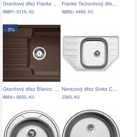
Granitový dřez Franke BFG 611-62…
Franke Tectonitový dřez SID 610, 56x53…
5687,-
5119,-Kč
5203,-
4469,-Kč
- 3%
Granitový dřez Blanco ZIA 40 S kávová…
Nerezový dřez Sinks CORNO 770 V 0,6mm…
6651,-
6650,-Kč
2369,-Kč