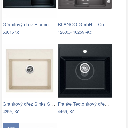
Granitový dřez Blanco LEGRA 45 S…
BLANCO GmbH + Co KG Granitový dřez…
5301,-Kč
12600,-
10259,-Kč
Granitový dřez Sinks SOLO 560 Sahara
Franke Tectonitový dřez SID 610, 56x53…
4299,-Kč
4469,-Kč
- 10%