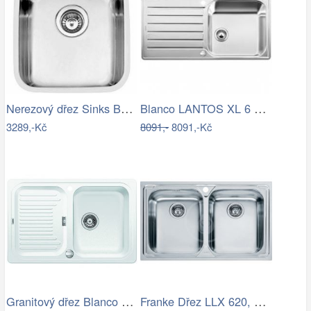
Nerezový dřez Sinks BRASILIA 380 V 0…
Blanco LANTOS XL 6 S-IF nerez…
3289,-Kč
8091,-
8091,-Kč
Granitový dřez Blanco CLASSIC 45 S…
Franke Dřez LLX 620, 79x50 cm, nerez…