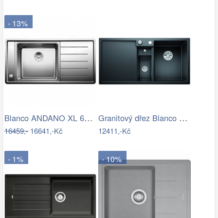
- 13%
Blanco ANDANO XL 6S-IF InFino nerez…
Granitový dřez Blanco COLLECTIS 6 S…
16459,-
16641,-Kč
12411,-Kč
- 1%
- 10%