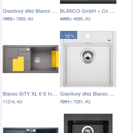
Granitový dřez Blanco ZIA XL 6 S bílá…
BLANCO GmbH + Co KG Granitový dřez…
7965,-
7965,-Kč
4995,-
4995,-Kč
- 10%
Blanco SITY XL 6 S InFino Silgranit…
Granitový dřez Blanco DALAGO 45 bílá s…
11214,-Kč
7281,-
7281,-Kč