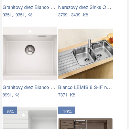
Granitový dřez Blanco ZIA 9 E antracit…
Nerezový dřez Sinks OKIO 860 XXL V 0…
9351,-
9351,-Kč
3769,-
3499,-Kč
Granitový dřez Blanco PLEON 6 InFino…
Blanco LEMIS 8 S-IF nerez kartáčovaný
8991,-Kč
7371,-Kč
- 5%
- 10%