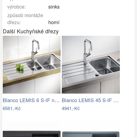
výrobce:
sinks
způsob montáže
dřezu:
horní
Další Kuchyňské dřezy
Blanco LEMIS 6 S-IF nerez kartáčovaný
Blanco LEMIS 45 S-IF nerez kartáčovaný
6561,-Kč
4941,-Kč