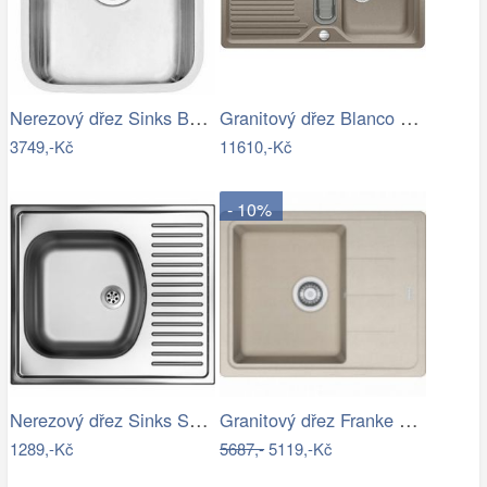
Nerezový dřez Sinks BRASILIA 380 V 0…
Granitový dřez Blanco CLASSIC 5 S…
3749,-Kč
11610,-Kč
- 10%
Nerezový dřez Sinks SHORT 580 M 0,5mm…
Granitový dřez Franke BFG 611-62 Sahara
1289,-Kč
5687,-
5119,-Kč