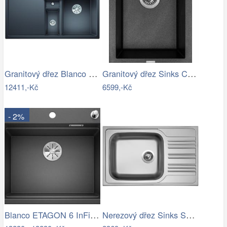
Granitový dřez Blanco COLLECTIS 6 S…
Granitový dřez Sinks CUBE 410 Metalblack
12411,-Kč
6599,-Kč
- 2%
Blanco ETAGON 6 InFino Silgranit…
Nerezový dřez Sinks STAR 780 XXL V 0…