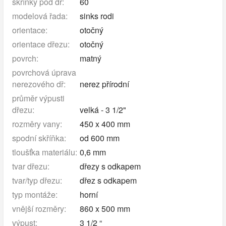
skříňky pod dř:
60
modelová řada:
sinks rodi
orientace:
otočný
orientace dřezu:
otočný
povrch:
matný
povrchová úprava
nerezového dř:
nerez přírodní
průměr výpusti
dřezu:
velká - 3 1/2"
rozměry vany:
450 x 400 mm
spodní skříňka:
od 600 mm
tloušťka materiálu:
0,6 mm
tvar dřezu:
dřezy s odkapem
tvar/typ dřezu:
dřez s odkapem
typ montáže:
horní
vnější rozměry:
860 x 500 mm
výpust:
3 1/2 “