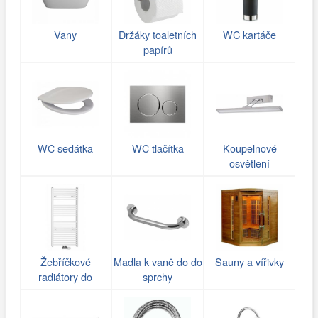
Vany
Držáky toaletních
WC kartáče
papírů
WC sedátka
WC tlačítka
Koupelnové
osvětlení
Žebříčkové
Madla k vaně do do
Sauny a vířivky
radiátory do
sprchy
koupelny