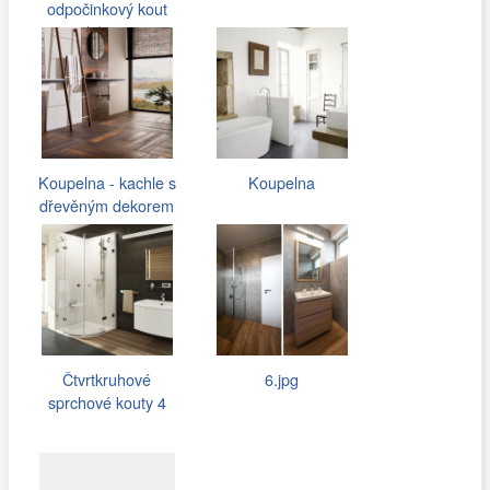
odpočinkový kout
(1).jpg
Koupelna - kachle s
Koupelna
dřevěným dekorem
Čtvrtkruhové
6.jpg
sprchové kouty 4