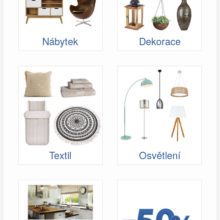
Nábytek
Dekorace
Textil
Osvětlení