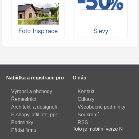
Foto Inspirace
Slevy
Nabídka a registrace pro
O nás
Výrobci a obchody
Kontakt
Řemeslníci
Odkazy
Architekti a designeři
Všeobecné podmínky
E-shopy, affiliate, ppc
Soukromí
Podmínky
RSS
Toto je mobilní verze N
Přidat firmu