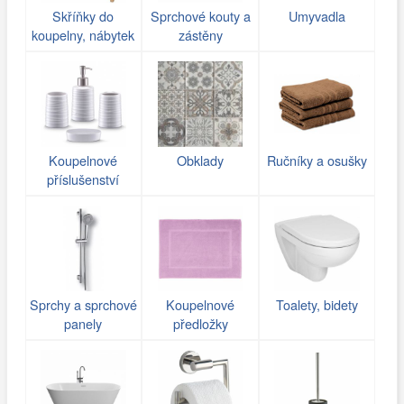
Skříňky do
Sprchové kouty a
Umyvadla
koupelny, nábytek
zástěny
Koupelnové
Obklady
Ručníky a osušky
příslušenství
Sprchy a sprchové
Koupelnové
Toalety, bidety
panely
předložky