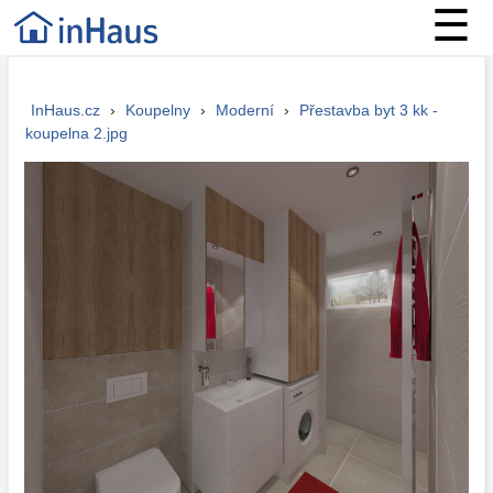
☰
InHaus.cz
›
Koupelny
›
Moderní
›
Přestavba byt 3 kk -
koupelna 2.jpg