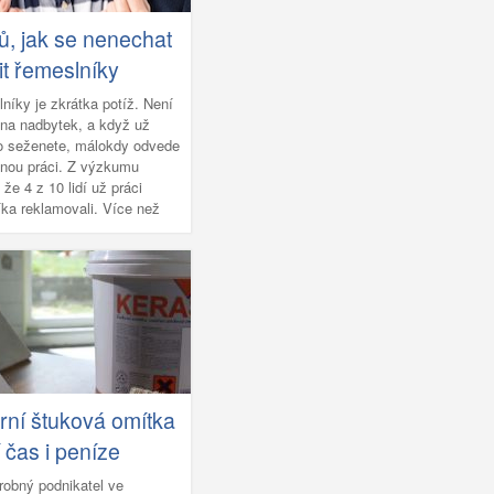
pů, jak se nenechat
it řemeslníky
níky je zkrátka potíž. Není
vna nadbytek, a když už
o seženete, málokdy odvede
nou práci. Z výzkumu
 že 4 z 10 lidí už práci
ka reklamovali. Více než
idí ale neví, jak vlastně
reklamaci řešit. Přečtěte si
pro předcházení
mným situacím.
ní štuková omítka
í čas i peníze
robný podnikatel ve