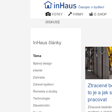
Časopis o bydlení
FOTKY
FIRMY
E-SHOP
DISKUSE
InHaus články
Téma
Bytový design
Interiér
Zahrada
Ztracené b
Zdravé bydlení
to je a jak 
Řemesla a služby
pracovat
Technologie
Stavebnictví
Ztracené bedněn
moderní a efekt