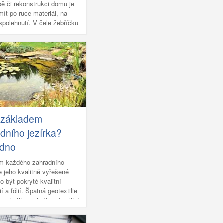
bě či rekonstrukci domu je
ít po ruce materiál, na
 spolehnutí. V čele žebříčku
odobě drží dřevo, s nímž se
acuje a manipuluje. Je
unkční a praktické.
y na bázi dřeva v podobě
ek jsou nejen cenově
, ale také představují
vé řešení pro vaši stavbu.
 základem
dního jezírka?
 dno
m každého zahradního
je jeho kvalitně vyřešené
o být pokryté kvalitní
ií a fólií. Špatná geotextilie
vytratit a vyhnít, nekvalitní
asem rozpraská nebo se
 a voda z jezírka pak bude