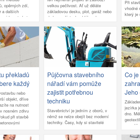
Při stav
ů, opěrných zdí,
velkou pečlivost. Ať už děláte
vhodné m
r a dalších
základovou desku, plot, garáž nebo
který je
 své konstrukci a
drobnou přístavbu, klíčem k
se dlouh
dnodušuje a
úspěchu je kvalitní materiál.
dobře pr
ní proces, přičemž
vysoce f
ukce je pevná,
Materiál
ná vůči vnějším
OSB des
článku se dozvíte
dostupné
é bednění je, ale i
spolehli
t materiál, připravit
tupovat při samotné
 praktických rad a
tu překladů
Půjčovna stavebního
Co je
ybere každý
nářadí vám pomůže
zahra
zajistit potřebnou
Jeho
ovostavbu nebo
rší objekt, dříve
techniku
Základe
azíte na nutnost
jezírka 
Stavebnictví je jedním z oborů, v
r v nosném zdivu
dno. Měl
němž se nelze obejít bez moderní
Pokud při stavbě
geotextil
techniky. Časy, kdy si stavitelé
obetonovými
se může 
vystačili jen s lidskou pracovní
íčkovkami Ytong
fólie č
silou, jsou nenávratně pryč.
sti a akustice zdíte
rozpadne