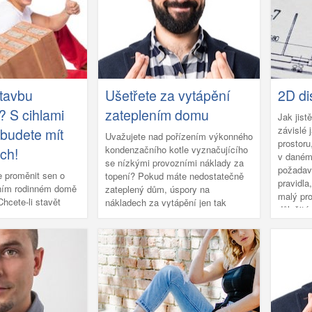
Pracovníci s odborným vzděláním i
ískových tvárnic
prosakov
manuální dělníci jsou sice dodnes
 vám bude hodit
nepostradatelní a neobejde se bez
timentu překladů
nich žádná stavební firma; stavební
ný.
stroje, profesionální nářadí a
nástroje však výrazně urychlují a
usnadňují drtivou většinu činností.
stavbu
Ušetřete za vytápění
2D di
Navíc výrazně šetří čas a mnohdy i
umožňují využití moderních postupů
 S cihlami
zateplením domu
Jak jistě
a materiálů.
závislé 
budete mít
Uvažujete nad pořízením výkonného
prostoru
kondenzačního kotle vyznačujícího
ch!
v daném 
se nízkými provozními náklady za
požadav
e proměnit sen o
topení? Pokud máte nedostatečně
pravidla,
tním rodinném domě
zateplený dům, úspory na
malý pro
hcete-li stavět
nákladech za vytápění jen tak
důležit
ěřte se zejména na
nedosáhnete. S trochou nadsázky
daný pro
. Trendem
by se dokonce dalo říci, že peníze
bydlet.
e stavba obvodových
vyhodíte oknem.
vého zdiva bez
ateplení.