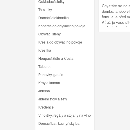
Odkládací stolky
s Ing. Janem Pr
Chystáte se na 
Tv stolky
Inclusive Devel
domku, anebo vl
dozorem invest
firmu a je před 
Domácí elektronika
Ať už je vaše sit
Koberce do obývacího pokoje
rozhodně se při r
záměru neobejde
Obývací stěny
důležitých pomůc
Křesla do obývacího pokoje
Křesílka
Houpací židle a křesla
Taburet
Pohovky, gauče
Krby a kamna
Jídelna
Jídelní stoly a sety
Kredence
Vinotéky, regály a stojany na víno
Domácí bar, kuchyňský bar