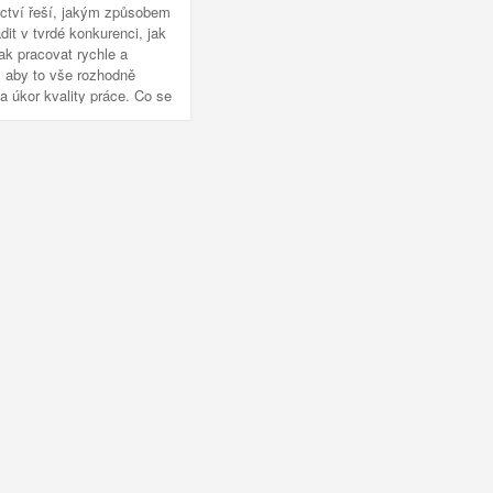
ictví řeší, jakým způsobem
dit v tvrdé konkurenci, jak
 jak pracovat rychle a
, aby to vše rozhodně
a úkor kvality práce. Co se
ukových omítek nabízí
 zajímavou alternativu.