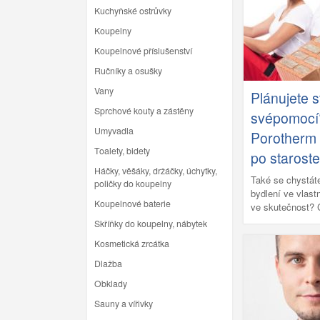
stěny s vápenop
Kuchyňské ostrůvky
Silka, určitě se
vybrat si ze sor
Koupelny
Ytong ten správ
Koupelnové příslušenství
Ručníky a osušky
Vany
Plánujete 
Sprchové kouty a zástěny
svépomocí?
Umyvadla
Porotherm 
Toalety, bidety
po staroste
Háčky, věšáky, držáčky, úchytky,
Také se chystát
poličky do koupelny
bydlení ve vlas
Koupelnové baterie
ve skutečnost? C
svépomocí, zam
Skříňky do koupelny, nábytek
výběr materiálu
Kosmetická zrcátka
posledních let j
stěn z jednovrst
Dlažba
dalších vrstev z
Obklady
Sauny a vířivky