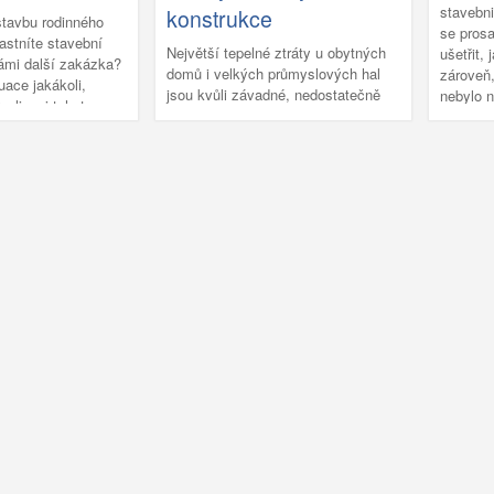
stavebn
konstrukce
ocházkou z All
stavbu rodinného
se prosa
opment, technickým
astníte stavební
Největší tepelné ztráty u obytných
ušetřit,
ora.
vámi další zakázka?
domů i velkých průmyslových hal
zároveň
uace jakákoli,
jsou kvůli závadné, nedostatečně
nebylo n
ealizaci tohoto
izolované střeše. Nejlepším,
týče št
te bez některých
dlouhodobým a cenově dostupným
Kerastuk
ek a nástrojů.
řešením je použití polyuretanové
pěny (PUR), a to jak na malé plochy
domků, tak i velkoplošné střechy
velkých budov. Dle typu izolovaného
objektu se volí měkká, tvrdá nebo
střešní PUR pěna.