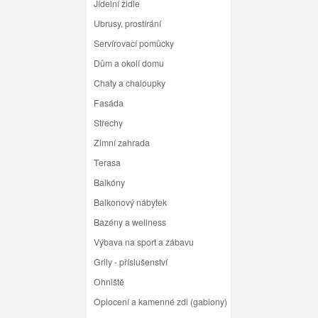
Jídelní židle
Ubrusy, prostírání
Servírovací pomůcky
Dům a okolí domu
Chaty a chaloupky
Fasáda
Střechy
Zimní zahrada
Terasa
Balkóny
Balkonový nábytek
Bazény a wellness
Výbava na sport a zábavu
Grily - příslušenství
Ohniště
Oplocení a kamenné zdi (gabiony)