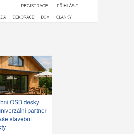
REGISTRACE
PŘIHLÁSIT
ADA
DEKORACE
DŮM
ČLÁNKY
ební OSB desky
univerzální partner
aše stavební
kty