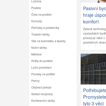
Ložnice
Pasivní bydl
Postele
hraje úspor
Čela na postele
komfort
Komody
Peřiňáky a prádelníky
Zelené technolog
výstavbách bydl
Toaletní stolky
prosazují také v
Vše na kosmetiku a šperky
posledních dvace
cestu a dnes vyp
Noční stolky
Ekologické už n
Matrace
šetřící energii -
často dosahoval
Rošty do postele
a estetiky. Pasiv
Ložní povlečení
současnosti pře
nízké spotřeby, 
Povlaky na polštář
exteriéru a inter
Peřiny
technologie a po
implementují př
Obývací pokoje
Potřebujet
novostaveb, pro
Sedací soupravy
Promyslete
starých objektů 
Konferenční stolky
jsou většinou ob
tyto 3 věci
O aktuálních tre