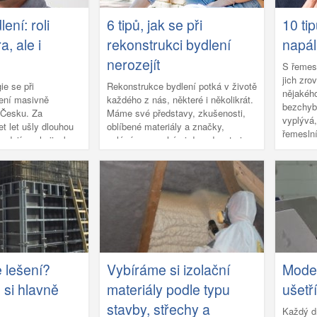
ení: roli
6 tipů, jak se při
10 ti
a, ale i
rekonstrukci bydlení
napál
nerozejít
S řemesl
jich zro
ie se při
Rekonstrukce bydlení potká v životě
nějakéh
ení masivně
každého z nás, některé i několikrát.
bezchyb
 Česku. Za
Máme své představy, zkušenosti,
vyplývá,
t let ušly dlouhou
oblíbené materiály a značky,
řemeslní
adají zcela jinak.
oplýváme mnohými dovednostmi.
třetina l
eznamená jen
Velmi slušný vklad pro vytvoření
takovou 
 snížení spotřeby se
útulného domova. Ovšem bydlení
10 tipů 
o na úkor komfortu
se netýká pouze nás, ale i našich
nepříje
ní bydlení
partnerů a ti mohou mít leckdy
dstavuje symbiózu
opačný názor. Nezbývá nám pak nic
pohodlí a estetiky
jiného, než najít společný
iéru stavby. Tyto
kompromis. A jak nejlépe porozumět
stupy se
potřebám druhých?
evážně do
e lešení?
Vybíráme si izolační
Moder
tože přeměny
 si hlavně
materiály podle typu
ušetř
do tohoto konceptu
tížně realizovatelné.
stavby, střechy a
Každý d
ndech jsme hovořili