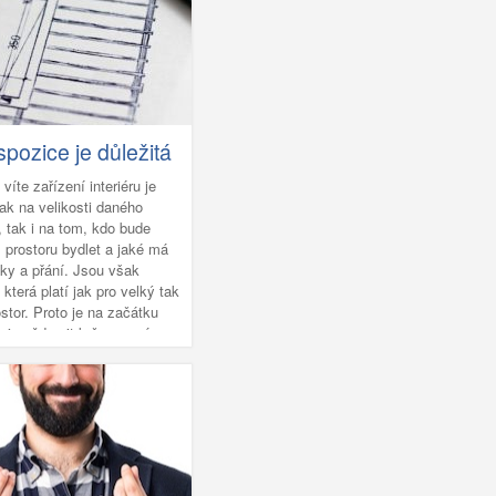
at do jeho podloží.
spozice je důležitá
 víte zařízení interiéru je
jak na velikosti daného
, tak i na tom, kdo bude
prostoru bydlet a jaké má
ky a přání. Jsou však
 která platí jak pro velký tak
stor. Proto je na začátku
é si uvědomit k čemu má
stor sloužit a kdo tam bude