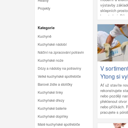
Reality
výstavby základ
Projekty
sklepních prosto
konstrukcí. Díky
vlastnostem zje
urychluje staveb
Kategorie
výsledná konstr
Kuchyně
trvanlivá a odol
vlivům. V tomto 
Kuchyňské nádobí
nejen, co ztracen
Náčiní na zpracování potravin
jak správně vybra
beton, a jak pos
Kuchyňské nože
betonáži, včetně
V sortimen
Dózy a nádoby na potraviny
tipů.
Ytong si v
Velké kuchyňské spotřebiče
Barové židle a stoličky
Ať už stavíte n
rekonstrujete sta
Kuchyňské linky
nebo později nar
Kuchyňské dřezy
překlenout otvo
nebo příčkách. 
Kuchyňské baterie
pracujete s pór
Kuchyňské doplňky
tvárnicemi a př
nebo kvůli pevno
Malé kuchyňské spotřebiče