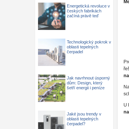
Me
Energetická revoluce v
českých fabrikách
začíná právě teď
Technologický pokrok v
oblasti tepelných
čerpadel
Pr
ře
na
Jak navrhnout úsporný
dům: Design, který
Na
šetří energii i peníze
sc
U 
na
Jaké jsou trendy v
oblasti tepelných
čerpadel?