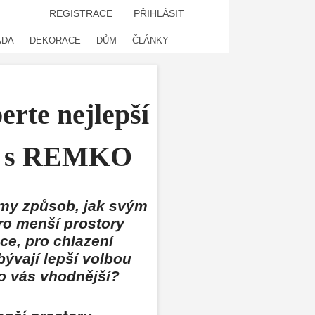
REGISTRACE
PŘIHLÁSIT
ADA
DEKORACE
DŮM
ČLÁNKY
erte nejlepší
ní s REMKO
irmy způsob, jak svým
ro menší prostory
ce, pro chlazení
bývají lepší volbou
pro vás vhodnější?