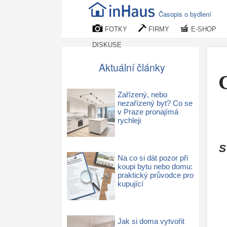
Časopis o bydlení
FOTKY
FIRMY
E-SHOP
DISKUSE
Aktuální články
C
Zařízený, nebo
nezařízený byt? Co se
v Praze pronajímá
rychleji
S
Na co si dát pozor při
koupi bytu nebo domu:
praktický průvodce pro
kupující
Jak si doma vytvořit