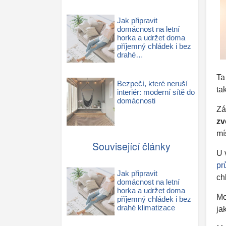
Jak připravit
domácnost na letní
horka a udržet doma
příjemný chládek i bez
drahé…
Ta
Bezpečí, které neruší
ta
interiér: moderní sítě do
domácnosti
Zá
zv
mí
Související články
U 
pr
Jak připravit
ch
domácnost na letní
horka a udržet doma
Mo
příjemný chládek i bez
drahé klimatizace
ja