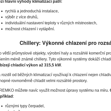
zi hlavní výhody klimatizací patří
:
rychlá a jednoduchá instalace,
výběr z více druhů,
individuální nastavení teploty v různých místnostech,
možnost chlazení i vytápění.
Chillery: Výkonné chlazení pro rozs
o větší průmyslové objekty, výrobní haly a rozsáhlé komerční pro
šením méně známé chillery. Tyto výkonné systémy dokáží chladit
bízejí chladicí výkon až 315,5 kW
.
 rozdíl od běžných klimatizací využívají k chlazení nejen chladiv
hopné rovnoměrně chladit velmi rozsáhlé prostory.
REMKO můžete navíc využít možnost úpravy systému na míru.
příklad
:
různými typy čerpadel,