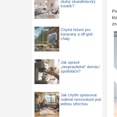
útulný skandinávský
koutek?
Pr
kl
zn
Chytrá řešení pro
karavany a off-grid
chaty
Jak opravit
„neopravitelné“ domácí
spotřebiče?
Jak chytře spravovat
rodinné nemovitosti pod
jednou střechou