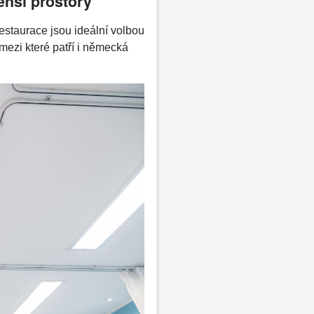
enší prostory
estaurace jsou ideální volbou
 mezi které patří i německá