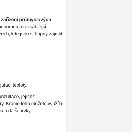
í zařízení průmyslových
odbornou a rozsáhlejší
zech, kde jsou schopny zajistit
laci teploty.
nzultace, jejichž
ry. Kromě toho můžete využít i
u o další prvky.