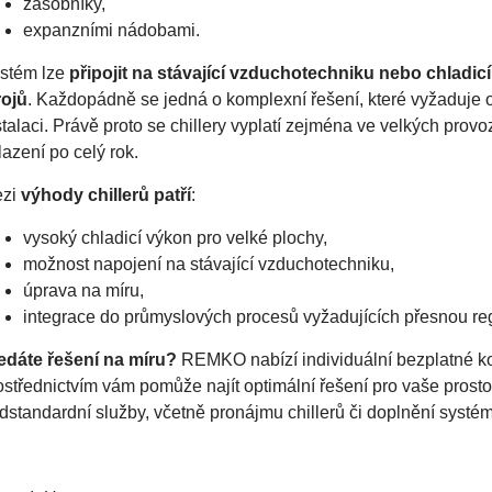
zásobníky,
expanzními nádobami.
stém lze
připojit na stávající vzduchotechniku nebo chladic
rojů
. Každopádně se jedná o komplexní řešení, které vyžaduje 
stalaci. Právě proto se chillery vyplatí zejména ve velkých provo
lazení po celý rok.
zi
výhody chillerů patří
:
vysoký chladicí výkon pro velké plochy,
možnost napojení na stávající vzduchotechniku,
úprava na míru,
integrace do průmyslových procesů vyžadujících přesnou regu
edáte řešení na míru?
REMKO nabízí individuální bezplatné ko
ostřednictvím vám pomůže najít optimální řešení pro vaše prosto
dstandardní služby, včetně pronájmu chillerů či doplnění systém