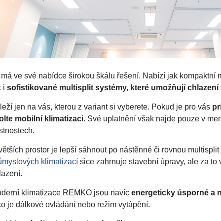
 má ve své nabídce širokou škálu řešení. Nabízí jak kompaktní 
k i
sofistikované multisplit systémy, které umožňují chlazen
leží jen na vás, kterou z variant si vyberete. Pokud je pro vás
pr
olte mobilní klimatizaci
. Své uplatnění však najde pouze v men
stnostech.
větších prostor je lepší sáhnout po nástěnné či rovnou multisplit
ůmyslových klimatizací
sice zahrnuje stavební úpravy, ale za t
lazení.
derní klimatizace REMKO jsou navíc
energeticky úsporné a n
ko je dálkové ovládání nebo režim vytápění.