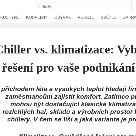
KUCHYNĚ
KOUPELNY
OBÝVÁK
POKOJE
SVĚTLO
ZAHR
hiller vs. klimatizace: Vyb
řešení pro vaše podniká
 příchodem léta a vysokých teplot hledají f
zaměstnancům zajistit komfort. Zatímco p
mohou být dostačující klasické klimatiza
rozlehlých hal, skladů a výrobních prostor 
chillery.
V čem se liší a jaká varianta je 