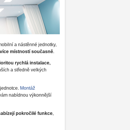
mobilní a nástěnné jednotky,
í více místností současně
.
ioritou rychlá instalace,
ších a středně velkých
 jednotce.
Montáž
o vám nabídnou výkonnější
abízejí pokročilé funkce
,