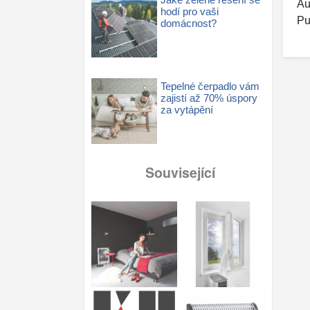
Au
hodí pro vaši
Pu
domácnost?
Tepelné čerpadlo vám
zajistí až 70% úspory
za vytápění
Související