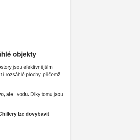
áhlé objekty
story jsou efektivnějším
 i rozsáhlé plochy, přičemž
o, ale i vodu. Díky tomu jsou
Chillery lze dovybavit