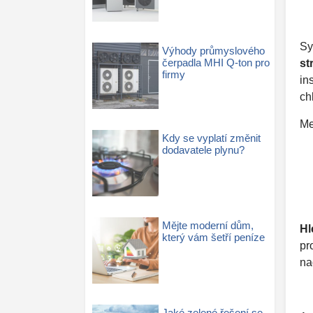
Sy
Výhody průmyslového
čerpadla MHI Q-ton pro
st
firmy
in
ch
Me
Kdy se vyplatí změnit
dodavatele plynu?
Mějte moderní dům,
Hl
který vám šetří peníze
pr
na
Jaké zelené řešení se