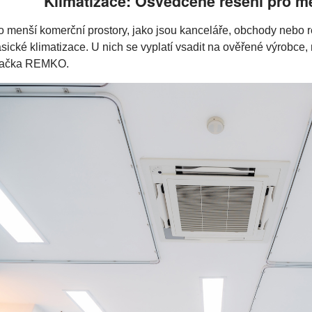
Klimatizace: Osvědčené řešení pro m
o menší komerční prostory, jako jsou kanceláře, obchody nebo r
asické klimatizace. U nich se vyplatí vsadit na ověřené výrobce,
ačka REMKO.