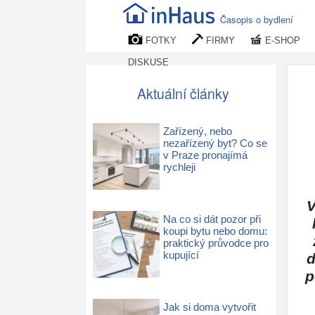
Časopis o bydlení
FOTKY
FIRMY
E-SHOP
DISKUSE
Aktuální články
Zařízený, nebo
nezařízený byt? Co se
v Praze pronajímá
rychleji
V
Na co si dát pozor při
koupi bytu nebo domu:
praktický průvodce pro
kupující
d
p
Jak si doma vytvořit