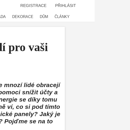
REGISTRACE
PŘIHLÁSIT
ADA
DEKORACE
DŮM
ČLÁNKY
í pro vaši
e mnozí lidé obracejí
pomoci snížit účty a
energie se díky tomu
ě ví, co si pod tímto
ické panely? Jaký je
t? Pojďme se na to