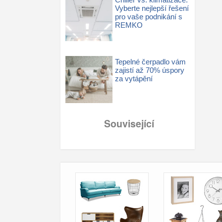
Vyberte nejlepší řešení
pro vaše podnikání s
REMKO
Tepelné čerpadlo vám
zajistí až 70% úspory
za vytápění
Související