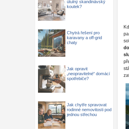
útulný skandinávský
koutek?
Kd
Chytrá řešení pro
pa
karavany a off-grid
so
chaty
do
sl
př
st
Jak opravit
„neopravitelné“ domácí
za
spotřebiče?
Jak chytře spravovat
rodinné nemovitosti pod
jednou střechou