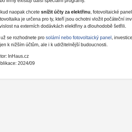
bo firmy existují další speciální programy.
kud naopak chcete
snížit účty za elektřinu
, fotovoltaické pane
tovoltaika je určena pro ty, kteří jsou ochotni vložit počáteční in
vislost na externích dodávkách elektřiny a dlouhodobě šetřili.
 už se rozhodnete pro
solární nebo fotovoltaický panel
, investic
jen k nižším účtům, ale i k udržitelnější budoucnosti.
tor: InHaus.cz
blikace: 2024/09