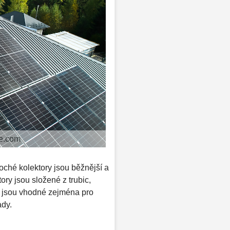
be.com
loché kolektory jsou běžnější a
ory jsou složené z trubic,
émy jsou vhodné zejména pro
ady.