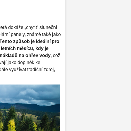
terá dokáže „chytit“ sluneční
olární panely, známé také jako
Tento způsob je ideální pro
 letních měsíců, kdy je
 nákladů na ohřev vody
, což
vají jako doplněk ke
le využívat tradiční zdroj,