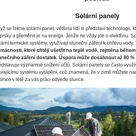
Solární panely
yž se řekne solární panel, většina lidí si představí technologii, k
prsky a přeměnit je na energii. Jenže ne vždy jde o elektřinu. S
lární termické systémy, využívají sluneční záření k ohřevu vody.
mácnosti, které chtějí ušetřit na teplé vodě, zejména během
unečního záření dostatek. Úspora může dosáhnout až 80 %
edstavuje významné snížení účtů. Solární panely se často využí
ávajícímu systému vytápění, což znamená, že v zimě můžete nadá
tímco v létě za vás práci odvede slunce.