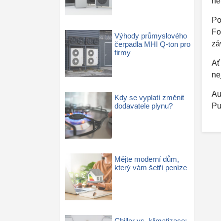
ne
Po
Fo
Výhody průmyslového
zá
čerpadla MHI Q-ton pro
firmy
Ať
ne
Au
Kdy se vyplatí změnit
Pu
dodavatele plynu?
Mějte moderní dům,
který vám šetří peníze
Chiller vs. klimatizace: