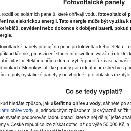
Fotovoltaické panely
 rozdíl od solárních panelů, které ohřívají vodu,
fotovoltaické 
ření na elektrickou energii. Tato energie může být využita 
otřebičů, osvětlení nebo dokonce k dobíjení baterií, pokud
ergie.
tovoltaické panely pracují na principu fotovoltaického efektu – n
příklad křemík, při osvícení slunečním světlem vytvářejí elektri
rábět vlastní elektřinu přímo doma. Výběr panelů závisí na vaší 
dmínkách. Monokrystalické panely jsou ideální pro střechy s p
tímco polykrystalické panely jsou vhodné i pro oblasti s rozptýl
Co se tedy vyplatí?
kud hledáte způsob, jak
ušetřit na ohřevu vody
, sáhněte po s
lární ohřev vody
je jednoduchým způsobem, jak výrazně snížit n
nto systém podporován řadou dotací, které z něj dělají ještě atra
my v České republice lze získat dotaci až do výše 50 000 Kč, a