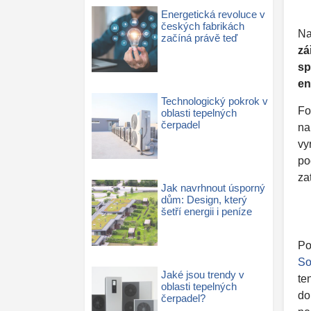
Energetická revoluce v
českých fabrikách
Na
začíná právě teď
zá
sp
en
Technologický pokrok v
Fo
oblasti tepelných
čerpadel
na
vy
po
za
Jak navrhnout úsporný
dům: Design, který
šetří energii i peníze
Po
So
Jaké jsou trendy v
te
oblasti tepelných
do
čerpadel?