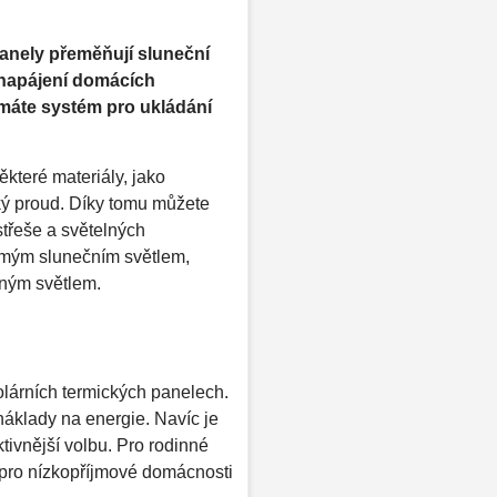
panely přeměňují sluneční
k napájení domácích
 máte systém pro ukládání
ěkteré materiály, jako
cký proud. Díky tomu můžete
střeše a světelných
římým slunečním světlem,
eným světlem.
olárních termických panelech.
áklady na energie. Navíc je
ktivnější volbu. Pro rodinné
 pro nízkopříjmové domácnosti