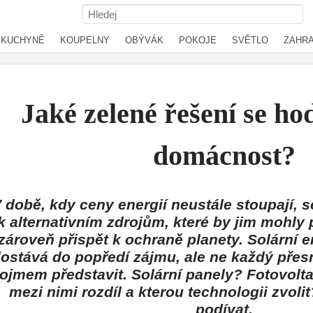
KUCHYNĚ
KOUPELNY
OBÝVÁK
POKOJE
SVĚTLO
ZAHR
Jaké zelené řešení se hod
domácnost?
 době, kdy ceny energií neustále stoupají, s
k alternativním zdrojům, které by jim mohly 
zároveň přispět k ochraně planety. Solární 
ostává do popředí zájmu, ale ne každý přesn
ojmem představit. Solární panely? Fotovolta
mezi nimi rozdíl a kterou technologii zvoli
podívat.