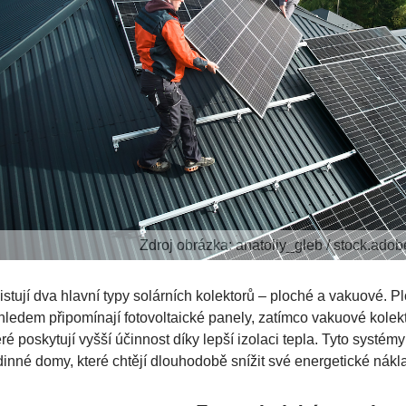
Zdroj obrázka: anatoliy_gleb / stock.ado
istují dva hlavní typy solárních kolektorů – ploché a vakuové. P
hledem připomínají fotovoltaické panely, zatímco vakuové kolekt
eré poskytují vyšší účinnost díky lepší izolaci tepla. Tyto syst
dinné domy, které chtějí dlouhodobě snížit své energetické nákl